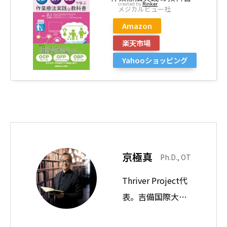
created by
Rinker
メジカルビュー社
Amazon
楽天市場
Yahooショッピング
京極真
Ph.D., OT
Thriver Project代
表。吉備国際大学
教授。思想ノート