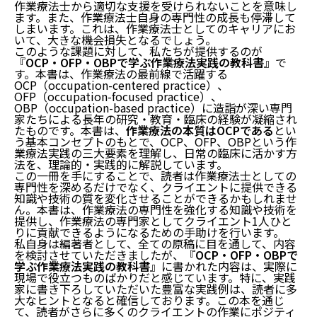
作業療法士から適切な支援を受けられないことを意味し
ます。また、作業療法士自身の専門性の成長も停滞して
しまいます。これは、作業療法士としてのキャリアにお
いて、大きな機会損失となるでしょう。
このような課題に対して、私たちが提供するのが
『
OCP・OFP・OBPで学ぶ作業療法実践の教科書
』で
す。本書は、作業療法の最前線で活躍する
OCP（occupation-centered practice）、
OFP（occupation-focused practice）、
OBP（occupation-based practice）に造詣が深い専門
家たちによる長年の研究・教育・臨床の経験が凝縮され
たものです。本書は、
作業療法の本質はOCPである
とい
う基本コンセプトのもとで、OCP、OFP、OBPという作
業療法実践の三大要素を理解し、日常の臨床に活かす方
法を、理論的・実践的に解説しています。
この一冊を手にすることで、読者は作業療法士としての
専門性を深めるだけでなく、クライエントに提供できる
知識や技術の質を変化させることができるかもしれませ
ん。本書は、作業療法の専門性を強化する知識や技術を
提供し、作業療法の専門家としてクライエント1人ひと
りに貢献できるようになるための手助けを行います。
私自身は編著者として、全ての原稿に目を通して、内容
を検討させていただきましたが、『
OCP・OFP・OBPで
学ぶ作業療法実践の教科書
』に書かれた内容は、実際に
現場で役立つものばかりだと感じています。特に、実践
家に書き下ろしていただいた豊富な実践例は、読者に多
大なヒントとなると確信しております。この本を通じ
て、読者がさらに多くのクライエントの作業にポジティ