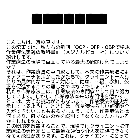
こんにちは、京極真です。
この記事では、私たちの新刊『
OCP・OFP・OBPで学ぶ
作業療法実践の教科書
』（メジカルビュー社）について
紹介します。
作業療法の現場で直面している最大の問題は何でしょう
か？
それは、作業療法の専門家として、本来の作業療法によ
るアプローチを活かしたかたちで、クライエント一人ひ
とりの具体的なニーズに対応し、健康、幸福、参加、公
正を促進することの難しさではないでしょうか？
私たち作業療法士は、作業療法の専門家として日々努力
しています。しかし、作業療法本来の専門性を活かすこ
とには、大きな挑戦がともないます。作業療法の歴史が
示しているように、ときには、作業療法らしい評価や介
入ができないこともあるでしょう。また、作業療法とは
何であり、何でないのかを識別できなくなった方もいる
かもしれません。
この問題を放置することで、現場ではクライエントに作
業療法の専門家として最適な評価や介入を提供できなく
なる可能性があります。これは、クライエントにとって