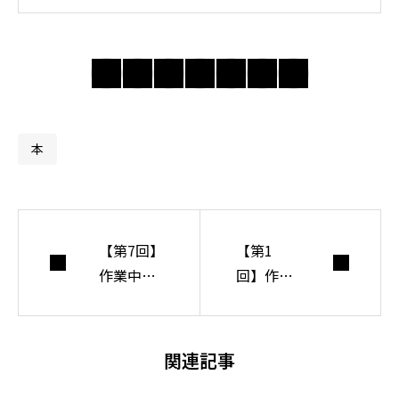
では身近な違和感
の奥にある前提を
問い直し、分かり
合えない世界で人
間・社会・自由に
ついて考えてい
本
る。
【第7回】
【第1
作業中心
回】作業
のリーズ
療法の本
ニング
質！OCP
【Web連
って何？
関連記事
載】
作業中心