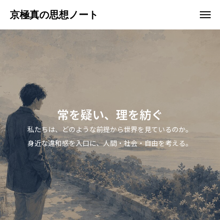
京極真の思想ノート
常を疑い、理を紡ぐ
私たちは、どのような前提から世界を見ているのか。
身近な違和感を入口に、人間・社会・自由を考える。