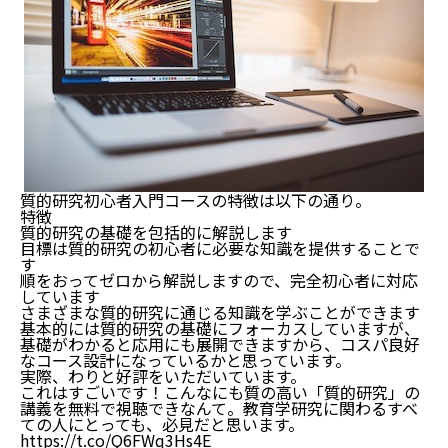
質的研究初心者入門コースの特徴は以下の通り。
特徴
質的研究の基礎を包括的に解説します
目標は質的研究の初心者に必要な知識を提供することで
す
順をおってゼロから解説しますので、完全初心者に対応
しています
さまざまな質的研究に通じる知識を学ぶことができます
基本的には質的研究の基礎にフォーカスしていますが、
基礎がわかると応用にも展開できますから、コスパ良好
なコース設計になっているかと思っています。
実際、わりと好評をいただいています。
これはすごいです！こんなにも質の高い「質的研究」の
講義を無料で視聴できなんて。教育学研究に関わるすべ
ての人にとっても、必見だと思います。
https://t.co/Q6FWq3Hs4E