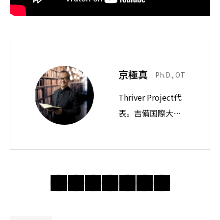
京極真
Ph.D., OT
Thriver Project代
表。吉備国際大学
教授。思想ノート
では身近な違和感
の奥にある前提を
問い直し、分かり
合えない世界で人
間・社会・自由に