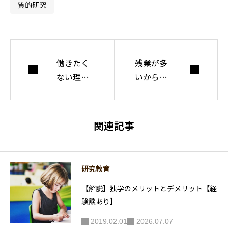
ついて考えてい
質的研究
る。
働きたく
残業が多
ない理由
いから上
は「夢も
司に相談
希望もな
したら怒
い」から
られたと
関連記事
です
きの対処
のコツ
研究教育
【解説】独学のメリットとデメリット【経
験談あり】
2019.02.01
2026.07.07