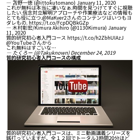
— 苫野一徳 (@ittokutomano)
January 11, 2020
これが無料は本当に凄いなぁ.時間を見つけてすぐに視聴
したい.信念対立解明アプローチや作業療法などの情報も
とても役に立つ.
@MaKver2
さんのコンテンツはいつもヨ
ダレもの.
https://t.co/FcpDQBkGZp
— 木村彰宏/Kimura Akihiro (@1130Kimura)
January
11, 2020
質的研究初心者入門コース
https://t.co/h2ZbhUIAzJ
@YouTube
さんから
これ無料はすごいな…
— たくろー (@Takuknown)
December 24, 2019
質的研究初心者入門コースの構成
質的研究初心者入門コースは、ミニ動画講義シリーズを
銘打っていますが、全１２回でトータル3時間20分ほど