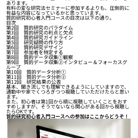
あります。
有料の変な研究法セミナーに参加するよりも、圧倒的に
有益な内容になっているかと思っています。
質的研究初心者入門コースの目次は以下の通り。
目次
第2回 質的研究のパラダイム
第3回 質的研究の利点と欠点
第4回 質的研究ガイドライン
第5回 研究疑問の作り方
第6回 質的研究デザイン
第7回 参加者を特定する
第8回 質的データ収集①観察
第9回 質的データ収集②インタビュー＆フォーカスグ
ループ
第10回 質的データ分析①
第11回 質的データ分析②
第12回 研究結果の公表
基本、聞き流しでも理解できるようにしていますので、
通勤中や家でくつろぎつつ視聴していただけたらと思い
ます。
また、初心者は第1回から順に視聴していくことをおす
すめしますが、そうでないなら関心がある回から視聴し
たらOKです。
質的研究初心者入門コースへの参加はここからどうぞ！