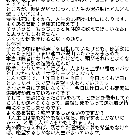
もできます。
ところが、時間が経つにつれて人生の選択肢はどんどん
減っていきます。
最後は死にますから、人生の選択肢はゼロになります。
よくある質問：具体的に教えて！
そういうと「もうちょっと具体的に教えてほしいなぁ」
と思うかもしれません。
いくつか例を挙げると以下の通り。
具体例
子どもの頃は野球選手を目指していたけども、部活動に
入ったら他にうまい連中が沢山いたからあきらめた
本当は医者になりたかったけども、頭がそれほどよくな
かったから別の進路を選んだ
歌手になりたかったけども、人よりも上手い程度でパッ
としなかったのでサラリーマンになった
こんな感じで、「昨日よりも今日」「今日よりも明日」
といったペースで夢も希望も失われていきます。
あなた自身に実感はなくても、
今日は昨日よりも確実に
選択肢が減っている
からです。
そして、高齢になったらTVをみて、ときどき散歩してぐ
らいしか選べなくなって、最後は
死
をもって選択肢が皆
無になってしまうのです。
よくある質問：絶望するしかないのですか？
「人生には夢も希望もないなら、絶望するしかないの
か･･･」と思う人がいるかもしれません。
先の図で考えれば、残された選択肢に夢も希望もなけれ
ば、絶望するしかない人生がまっています。