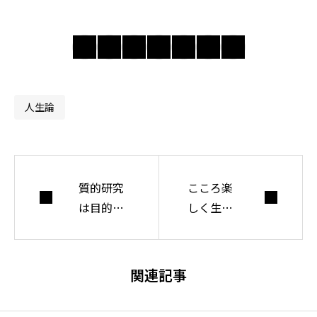
の奥にある前提を
問い直し、分かり
合えない世界で人
間・社会・自由に
ついて考えてい
人生論
る。
質的研究
こころ楽
は目的に
しく生き
応じて使
る方法
いわける
【今ここ
に集中す
関連記事
る】