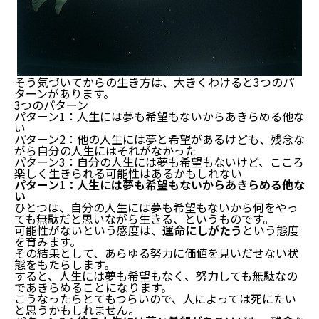
そう気づいてからの生き方は、大きくわけると3つのパ
ターンがあります。
3つのパターン
パターン1：人生には夢も希望もないからあきらめる他な
い
パターン2：他の人生には夢と希望があるけども、残念な
がら自分の人生にはそれがなかった
パターン3：自分の人生には夢も希望もないけど、こころ
楽しく生きられる可能性はあるかもしれない
パターン1：人生には夢も希望もないからあきらめる他な
い
ひとつは、自分の人生には夢も希望もないから何をやっ
ても無駄だと思いながら生きる、というものです。
可能性がないという感度は、
運命にしがたう
という態度
を育みます。
その結果として、あらゆる努力に価値を見いだせない状
態をもたらします。
すると、人生には夢も希望もなく、努力しても無駄なの
であきらめることになります。
こうなったらとてもつらいので、人によっては死にたい
と思うかもしれません。