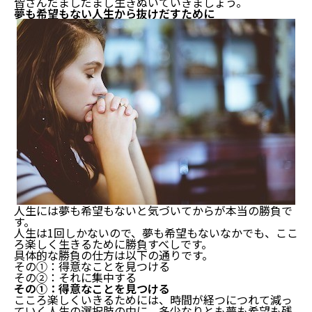
皆さんだましだまし生きぬいていきましょう。
夢も希望もない人生から抜けだすために
人生には夢も希望もないと気づいてからが本当の勝負で
す。
人生は1回しかないので、夢も希望もないなかでも、ここ
ろ楽しく生きるために勝負すべしです。
具体的な勝負の仕方は以下の通りです。
その①：得意なことを見つける
その②：それに集中する
その①：得意なことを見つける
こころ楽しくいきるためには、時間が経つにつれて減っ
ていく人生の選択肢の中に、多少なりとも夢も希望も残