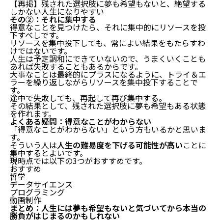
【再掲】残された選択肢に夢も希望もないと、絶望する
しかない人生になりやすい
その②：それに集中する
得意なことを見つけたら、それに集中的にリソースを投
下すべしです。
リソースを集中投下しても、常によい結果をもたらすわ
けではないです。
人生は予定調和にできていないので、うまくいくことも
あれば失敗することもあるからです。
大事なことは最終的にプラスになるように、トライ＆エ
ラーを繰り返しながらリソースを集中投下することで
す。
途中で失敗しても、再起して再び集中する。
その結果として、残された選択肢に夢も希望もある状態
を作れます。
よくある疑問：得意なことがわからない
「得意なことがわからない」という方もいるかと思いま
す。
そういう人は
人生の難易度を下げる可能性が高い
ことに
集中するとよいです。
現時点では以下の3つがおすすめです。
おすすめ
哲学
データサイエンス
プログラミング
動画制作
まとめ：人生には夢も希望もないと気づいてから本当の
勝負がはじまるのかもしれない