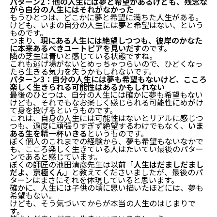
パターン2：他の人生には夢と希望があるけども、残念な
がら自分の人生にはそれがなかった
もうひとつは、どこかに夢と希望に満ちた人生がある。
人生には夢も希望もない
けども、いまの自分の人生には夢と希望はない、という
ものです。
つまり、
現にある人生には絶望しつつも、彼岸のかなた
結論：人生には夢も希望もない
に本来あるべきユートピアを見いだす
のです。
よくある質問：具体的に教えて！
隣の芝生は青いと感じている状態ですね。
よくある質問：絶望するしかないのですか？
これも逃げ場がないとめっちゃつらいので、ひどくなっ
人生には夢も希望もないからこそ「だましだまし生き
たら生きる気力を失うかもしれないです。
る」
パターン3：自分の人生には夢も希望もないけど、こころ
楽しく生きられる可能性はあるかもしれない
最後のひとつは、自分の人生には確かに夢も希望もない
パターン1：人生には夢も希望もないからあきらめ
けども、それでもなお楽しく感じられる可能性にめがけ
る他ない
て身を投げるというものです。
パターン2：他の人生には夢と希望があるけども、
これは、自身の人生には可能性はないとリアルに感じつ
残念ながら自分の人生にはそれがなかった
つも、過度に頑張りすぎず絶望するわけでもなく、
いま
パターン3：自分の人生には夢も希望もないけど、
ある生を精一杯いきる
というものです。
ぼく個人のこれまでの経験から、夢も希望もないなかで
こころ楽しく生きられる可能性はあるかもしれない
も、こころ楽しく生きている人はたいてい最後のパター
夢も希望もない人生から抜けだすために
ンであると感じています。
ぼくの師匠の池田清彦先生は以前「
人生はだましだまし
その①：得意なことを見つける
だよ、京極くん
」と教えてくださいましたが、最後のパ
その②：それに集中する
ターンはまさにそれを体現していると思います。
確かに、人生には子供の頃に思い描いたほどには、夢も
よくある疑問：得意なことがわからない
希望もない。
まとめ：人生には夢も希望もないと気づいてから本当
けども、そう気づいてからが本当の人生のはじまりで
の勝負がはじまるのかもしれない
す。