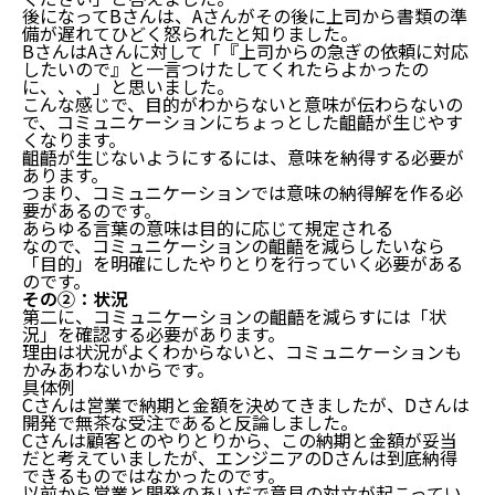
後になってBさんは、Aさんがその後に上司から書類の準
備が遅れてひどく怒られたと知りました。
BさんはAさんに対して「『上司からの急ぎの依頼に対応
したいので』と一言つけたしてくれたらよかったの
に、、、」と思いました。
こんな感じで、目的がわからないと意味が伝わらないの
で、コミュニケーションにちょっとした齟齬が生じやす
くなります。
齟齬が生じないようにするには、意味を納得する必要が
あります。
つまり、コミュニケーションでは意味の納得解を作る必
要があるのです。
あらゆる言葉の意味は目的に応じて規定される
なので、コミュニケーションの齟齬を減らしたいなら
「目的」を明確にしたやりとりを行っていく必要がある
のです。
その②：状況
第二に、コミュニケーションの齟齬を減らすには「状
況」を確認する必要があります。
理由は状況がよくわからないと、コミュニケーションも
かみあわないからです。
具体例
Cさんは営業で納期と金額を決めてきましたが、Dさんは
開発で無茶な受注であると反論しました。
Cさんは顧客とのやりとりから、この納期と金額が妥当
だと考えていましたが、エンジニアのDさんは到底納得
できるものではなかったのです。
以前から営業と開発のあいだで意見の対立が起こってい