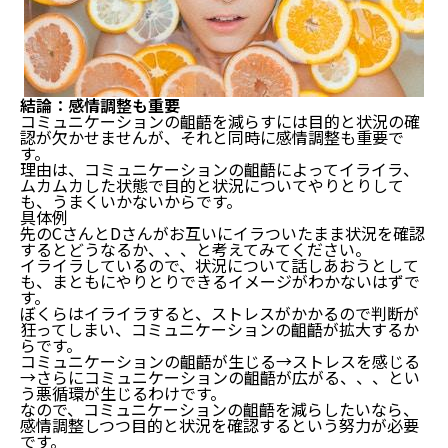
結論：感情調整も重要
コミュニケーションの齟齬を減らすには目的と状況の確
認が欠かせませんが、それと同時に感情調整も重要で
す。
理由は、コミュニケーションの齟齬によってイライラ、
ムカムカした状態で目的と状況についてやりとりして
も、うまくいかないからです。
具体例
先のCさんとDさんがお互いにイラついたまま状況を確認
するとどうなるか、、、と考えてみてください。
イライラしているので、状況について話しあおうとして
も、まともにやりとりできるイメージがわかないはずで
す。
ぼくらはイライラすると、ストレスがかかるので判断が
狂ってしまい、コミュニケーションの齟齬が拡大するか
らです。
コミュニケーションの齟齬が生じる→ストレスを感じる
コミュニケーションの齟齬を減らすポイントは2ある
→さらにコミュニケーションの齟齬が広がる、、、とい
う悪循環が生じるわけです。
なので、コミュニケーションの齟齬を減らしたいなら、
結論：目的と状況
感情調整しつつ目的と状況を確認するという努力が必要
その①：目的
です。