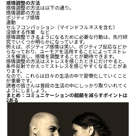
その②：状況
感情調整の方法
コミュニケーションの齟齬を減らすには感情調整も重
感情調整の方法は以下の通り。
感情調節の方法
要です
ポジティブ感情
運動
結論：感情調整も重要
セルフコンパッション（マインドフルネスを含む）
感情調整の方法
没頭する作業 など
まとめ：コミュニケーションの齟齬を減らすポイント
感情調整できるようになるために必要な行動は、先行研
究でいくつか明らかになっています。
は2ある
例えば、ポジティブ感情は笑い、ポジティブ反応などか
らなっており、ユーモアを活用することによってストレ
スを解消し、感情を調整することが期待できます。
感情調整の方法はストレスを感じたときにだけやると、
条件反射でかえってストレスを感じやすくなることがあ
ります。
なので、これらは日々の生活の中で習慣化していくこと
が重要です。
読者の皆さんは普段の生活の中にしっかり取りいれてく
ようにしましょう。
まとめ：コミュニケーションの齟齬を減らすポイントは
2ある