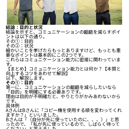
結論：目的と状況
結論を示すと、コミュニケーションの齟齬を減らすポイ
ントは以下の通り。
その①：目的
その②：状況
細かいことを挙げたらもっとありますけど、もっとも重
要なポイントは基本的にこの2つです。
これらはコミュニケーション能力に密接に関わっていま
す。
【まとめ】コミュニケーション能力とは何か？【本質と
向上するコツをあわせて解説】
以下、解説します。
その①：目的
第一に、コミュニケーションの齟齬を減らしたいなら
「目的」を明確にする必要ありです。
理由は目的が不明確だと、やりとりがかみあわないから
です。
具体例
AさんはBさんに「コピー機を使用する順を変わってくれ
ますか？」といいました。
Bさんは「（自分が先に使っていたのに、、、）」と思
ったので、「私が先に使っているので、しばらく待って
ください」と答えました。