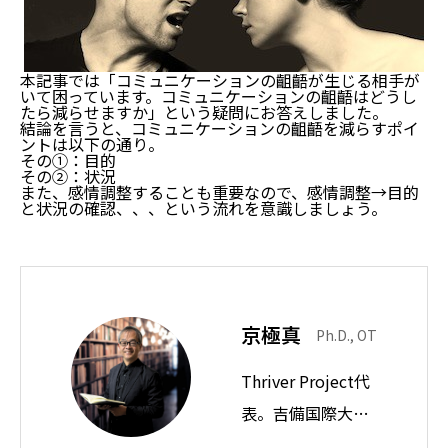
本記事では「コミュニケーションの齟齬が生じる相手が
いて困っています。コミュニケーションの齟齬はどうし
たら減らせますか」という疑問にお答えしました。
結論を言うと、コミュニケーションの齟齬を減らすポイ
ントは以下の通り。
その①：目的
その②：状況
また、感情調整することも重要なので、感情調整→目的
と状況の確認、、、という流れを意識しましょう。
京極真
Ph.D., OT
Thriver Project代
表。吉備国際大学
教授。思想ノート