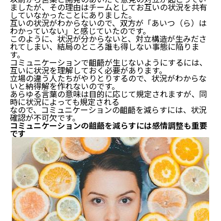
ましたが、その理由はチームとしてお互いの状況を共有
していなかったことにありました。
互いの状況がわからないので、双方が「あいつ（ら）は
わかっていない」と感じていたのです。
このように、状況が分からないと、対立構造が生みださ
れてしまい、結局のところ誰も得しない事態に陥りま
す。
コミュニケーションで齟齬が生じないようにするには、
互いに状況を理解しておく必要があります。
立場の違う人たちがやりとりするので、状況がわからな
いと納得解を作れないのです。
あらゆる言葉の意味は目的に応じて規定されますが、同
時に状況によっても規定される
なので、コミュニケーションの齟齬を減らすには、状況
確認が不可欠です。
コミュニケーションの齟齬を減らすには感情調整も重要
です