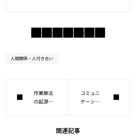
では身近な違和感
の奥にある前提を
問い直し、分かり
合えない世界で人
間・社会・自由に
ついて考えてい
人間関係・人付き合い
る。
作業療法
コミュニ
の起源は3
ケーショ
つある
ンの頻度
は無駄に
多すぎて
関連記事
もダメ、