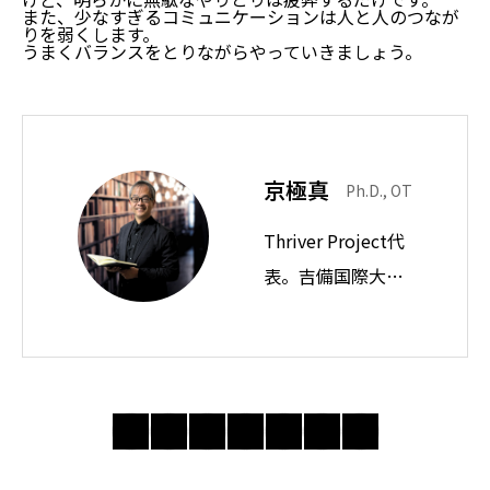
また、少なすぎるコミュニケーションは人と人のつなが
りを弱くします。
うまくバランスをとりながらやっていきましょう。
京極真
Ph.D., OT
Thriver Project代
表。吉備国際大学
教授。思想ノート
では身近な違和感
の奥にある前提を
問い直し、分かり
合えない世界で人
間・社会・自由に