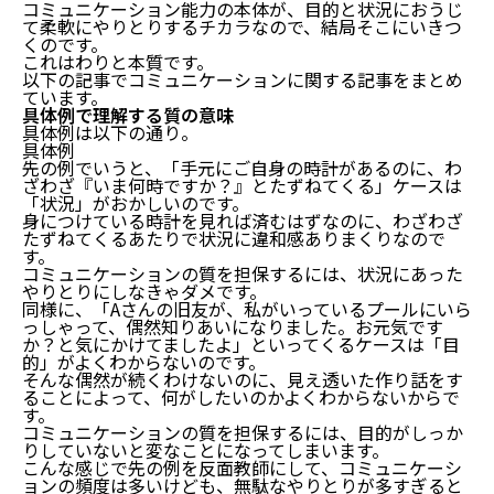
コミュニケーション能力の本体が、目的と状況におうじ
て柔軟にやりとりするチカラなので、結局そこにいきつ
くのです。
これはわりと本質です。
以下の記事でコミュニケーションに関する記事をまとめ
ています。
具体例で理解する質の意味
具体例は以下の通り。
具体例
先の例でいうと、「手元にご自身の時計があるのに、わ
ざわざ『いま何時ですか？』とたずねてくる」ケースは
「状況」がおかしいのです。
身につけている時計を見れば済むはずなのに、わざわざ
たずねてくるあたりで状況に違和感ありまくりなので
す。
コミュニケーションの質を担保するには、状況にあった
やりとりにしなきゃダメです。
同様に、「Aさんの旧友が、私がいっているプールにいら
っしゃって、偶然知りあいになりました。お元気です
か？と気にかけてましたよ」といってくるケースは「目
的」がよくわからないのです。
そんな偶然が続くわけないのに、見え透いた作り話をす
ることによって、何がしたいのかよくわからないからで
す。
コミュニケーションの質を担保するには、目的がしっか
りしていないと変なことになってしまいます。
こんな感じで先の例を反面教師にして、コミュニケーシ
ョンの頻度は多いけども、無駄なやりとりが多すぎると