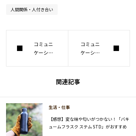
ついて考えてい
人間関係・人付き合い
る。
コミュニ
コミュニ
ケーショ
ケーショ
ンの齟齬
ンツール
を減らす
としての
ポイント
電話のメ
関連記事
は2ある
リットと
【＋1】
デメリッ
ト
生活・仕事
【感想】変な味や匂いがつかない！「バキ
ュームフラスク ステム STD」がおすすめ