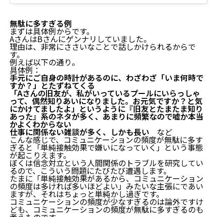
無駄に多すぎる例
まずは具体例からです。
AさんはBさんにゲンナリしていました。
理由は、非常にささいなことで話しかけられるからで
す。
例えば以下の通り。
具体例：
手元にご自身の時計があるのに、わざわざ「いま何時で
すか？」とたずねてくる
「Aさんの旧友が、私がいっているプールにいらっしゃ
って、偶然知りあいになりました。お元気ですか？と気
にかけてましたよ」というように『旧友とたまたま知り
あった』系のネタが多く、あまりに頻繁なので嘘か本当
かよくわからない
仕事に関係ない雑談が多く、しかも長い
など
こんな感じで、コミュニケーションの頻度が無駄に多す
ぎると「単純接触効果で嫌いになっていく」という事態
が起こりえます。
ぼくは信念対立という人間関係のトラブルを研究してい
るので、こういう問題にたびたび遭遇します。
たまに「単純接触効果があるから、コミュニケーション
の頻度は多ければ多いほどよい」みたいな主張にであい
ますが、それはちょっと単純かし過ぎです。
コミュニケーションの頻度が少なすぎるのは論外ですけ
ども、コミュニケーションの頻度が無駄に多すぎるのも
考えものです。