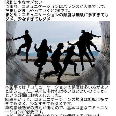
過剰に少なすぎない
つまり、コミュニケーションはバランスが大事でして、
だましだましやっていくとOKです。
まとめ：コミュニケーションの頻度は無駄に多すぎても
ダメ、少なすぎてもダメ
本記事では「コミュニケーションの頻度は多い方がよい
と聞きました。単純に多ければ多いほどよいのですか」
という疑問にお答えしました。
結論をいうと、コミュニケーションの頻度は無駄に多す
ぎてもダメ、少なすぎてもダメです。
単純接触効果の法則が働くので、基本は密なコミュニケ
ーションが必要です。
けど、明らかに無駄なやりとりは疲弊するだけです。