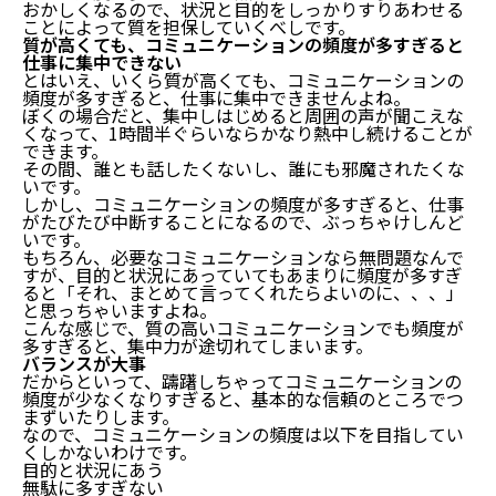
おかしくなるので、状況と目的をしっかりすりあわせる
ことによって質を担保していくべしです。
質が高くても、コミュニケーションの頻度が多すぎると
仕事に集中できない
結論：コミュニケーションの頻度は無駄に多すぎて
とはいえ、いくら質が高くても、コミュニケーションの
頻度が多すぎると、仕事に集中できませんよね。
もダメ、少なすぎてもダメ
ぼくの場合だと、集中しはじめると周囲の声が聞こえな
無駄に多すぎる例
くなって、1時間半ぐらいならかなり熱中し続けることが
コミュニケーションの頻度は確保しつつ「質」を高め
できます。
るべき
その間、誰とも話したくないし、誰にも邪魔されたくな
いです。
しかし、コミュニケーションの頻度が多すぎると、仕事
結論：質を高める
がたびたび中断することになるので、ぶっちゃけしんど
具体例で理解する質の意味
いです。
質が高くても、コミュニケーションの頻度が多すぎ
もちろん、必要なコミュニケーションなら無問題なんで
ると仕事に集中できない
すが、目的と状況にあっていてもあまりに頻度が多すぎ
バランスが大事
ると「それ、まとめて言ってくれたらよいのに、、、」
と思っちゃいますよね。
まとめ：コミュニケーションの頻度は無駄に多すぎて
こんな感じで、質の高いコミュニケーションでも頻度が
もダメ、少なすぎてもダメ
多すぎると、集中力が途切れてしまいます。
バランスが大事
だからといって、躊躇しちゃってコミュニケーションの
頻度が少なくなりすぎると、基本的な信頼のところでつ
まずいたりします。
なので、コミュニケーションの頻度は以下を目指してい
くしかないわけです。
目的と状況にあう
無駄に多すぎない