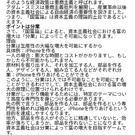
そのような経済政策は重商主義と呼ばれます。
アダム・スミスは重商主義批判を展開し、産業革命以後
の資本主義社会による自由経済の重要性を説きました。
つまり、『国富論』は資本主義の理論的土台であるとい
えます。
ポイントは分業
さて、『国富論』によると、資本主義社会における富の
増大は「分業」によってこそ可能になってきます。
理由
分業は生産性の大幅な増大を可能にするから
具体例：iPhoneを作る
一人の場合：膨大な時間とコストがかかりますし、もし
かしたら不可能かもしれません
原材料を掘り出す人、それを加工する人、部品を作る
人、デザインする人、組み立てる人などがそれぞれ分
業：iPhoneを作りあげることができる
このように、分業は1人では不可能なことを可能にする
ことができるわけでして、資本主義社会における富の増
大の原理に位置づけられるわけです。
分業がしっかり機能するためには、特定のテーマについ
て高度な専門性を身につける必要があります。
先の例で言うと、部品を作る人は、部品を作るという専
門性を極めれば極めるほど、iPhoneを作りあげるという
目的を達成しやすくなります。
他方、部品を作る人がそのことに精通していないと、効
率が落ちてしまうか、部品を作れないことになります。
資本主義社会は分業によって富の増大を目指すゲームで
す。