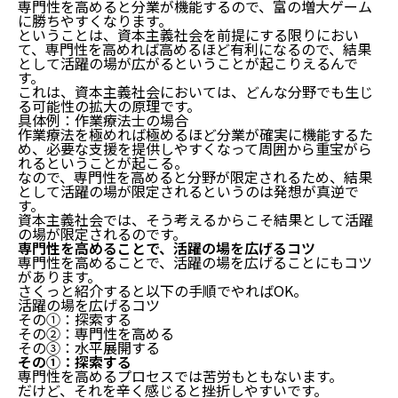
専門性を高めると分業が機能するので、富の増大ゲーム
に勝ちやすくなります。
ということは、資本主義社会を前提にする限りにおい
て、専門性を高めれば高めるほど有利になるので、結果
として活躍の場が広がるということが起こりえるんで
す。
これは、資本主義社会においては、どんな分野でも生じ
る可能性の拡大の原理です。
具体例：作業療法士の場合
作業療法を極めれば極めるほど分業が確実に機能するた
め、必要な支援を提供しやすくなって周囲から重宝がら
れるということが起こる。
なので、専門性を高めると分野が限定されるため、結果
として活躍の場が限定されるというのは発想が真逆で
す。
資本主義社会では、そう考えるからこそ結果として活躍
の場が限定されるのです。
専門性を高めることで、活躍の場を広げるコツ
専門性を高めることで、活躍の場を広げることにもコツ
があります。
さくっと紹介すると以下の手順でやればOK。
活躍の場を広げるコツ
その①：探索する
その②：専門性を高める
その③：水平展開する
その①：探索する
専門性を高めるプロセスでは苦労もともないます。
だけど、それを辛く感じると挫折しやすいです。