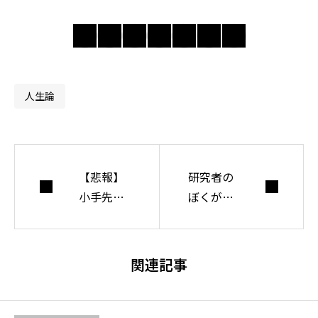
の奥にある前提を
問い直し、分かり
合えない世界で人
間・社会・自由に
ついて考えてい
人生論
る。
【悲報】
研究者の
小手先の
ぼくがオ
テクニッ
ススメす
クで信頼
る統計オ
を勝ち取
ンライン
関連記事
ることは
学習3つ
できない
件