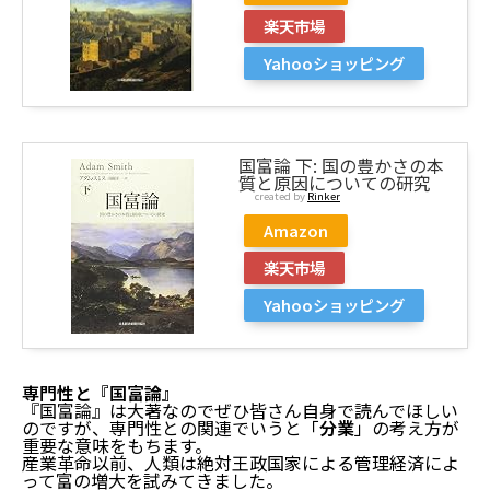
楽天市場
Yahooショッピング
国富論 下: 国の豊かさの本
質と原因についての研究
created by
Rinker
Amazon
楽天市場
Yahooショッピング
専門性と『国富論』
『国富論』は大著なのでぜひ皆さん自身で読んでほしい
のですが、専門性との関連でいうと「
分業
」の考え方が
重要な意味をもちます。
産業革命以前、人類は絶対王政国家による管理経済によ
って富の増大を試みてきました。