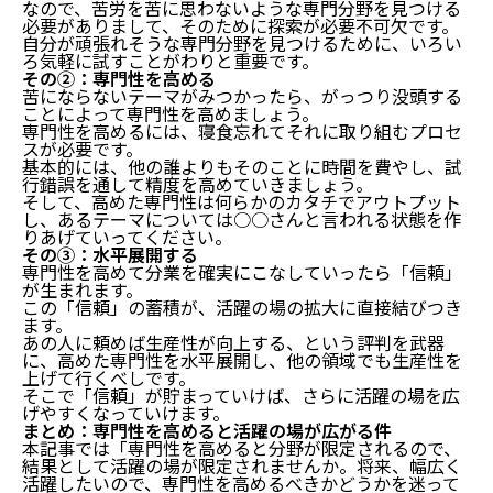
なので、苦労を苦に思わないような専門分野を見つける
必要がありまして、そのために探索が必要不可欠です。
自分が頑張れそうな専門分野を見つけるために、いろい
ろ気軽に試すことがわりと重要です。
その②：専門性を高める
苦にならないテーマがみつかったら、がっつり没頭する
ことによって専門性を高めましょう。
専門性を高めるには、寝食忘れてそれに取り組むプロセ
専門性を高めると活躍の場が広がる件
スが必要です。
基本的には、他の誰よりもそのことに時間を費やし、試
行錯誤を通して精度を高めていきましょう。
結論：専門性を高めると活躍の場が広がる
そして、高めた専門性は何らかのカタチでアウトプット
専門性と『国富論』
し、あるテーマについては○○さんと言われる状態を作
ポイントは分業
りあげていってください。
専門性を高めることで、活躍の場を広げるコツ
その③：水平展開する
専門性を高めて分業を確実にこなしていったら「信頼」
が生まれます。
その①：探索する
この「信頼」の蓄積が、活躍の場の拡大に直接結びつき
その②：専門性を高める
ます。
その③：水平展開する
あの人に頼めば生産性が向上する、という評判を武器
まとめ：専門性を高めると活躍の場が広がる件
に、高めた専門性を水平展開し、他の領域でも生産性を
上げて行くべしです。
そこで「信頼」が貯まっていけば、さらに活躍の場を広
げやすくなっていけます。
まとめ：専門性を高めると活躍の場が広がる件
本記事では「専門性を高めると分野が限定されるので、
結果として活躍の場が限定されませんか。将来、幅広く
活躍したいので、専門性を高めるべきかどうかを迷って