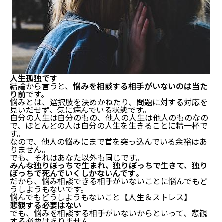
人生孤独です
結論から言うと、
悩みを相談する相手がいないのは当た
り前
です。
悩みとは、選択肢を決めかねたり、問題に対する対応を
見いだせず、気に病んでいる状態です。
自分の人生は自分のもの、他人の人生は他人のものなの
で、ほとんどの人は自分の人生を生きることに精一杯で
す。
なので、他人の悩みにまで首を突っ込んでいる余裕はあ
りません。
でも、それはあなた以外も同じです。
みんな独りぼっちで生まれ、独りぼっちで生きて、独り
ぼっちで死んでいくしかないんです
。
だから、悩み相談できる相手がいないことに悩んでもど
うしようもないです。
悩んでもどうしようもないこと【人生＆ストレス】
悲観する必要はない
でも、悩みを相談する相手がいないからといって、悲観
する必要はありません。