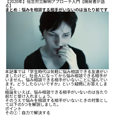
【2020年】信念対立解明アプローチ入門【開発者が語
る】
まとめ：悩みを相談する相手がいないのは当たり前です
本記事では「学生時代は気軽に悩み相談できる友達がい
ましたけど、社会人になってから悩み相談できる相手が
いません。悩み相談できる相手がいないことに悩んでい
ます。どうしたらいいですか」という疑問にお答えしま
した。
結論をいえば、悩み相談できる相手がいないのは当たり
前だと受け入れましょう。
そのうえで悩みを相談する相手がいないときの対策とし
て以下の5つを解説しました。
ポイント
その①：自力で解決する