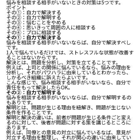
悩みを相談する相手がいないときの対策は5つです。
ポイント
その①：自力で解決する
その②：自力で解明する
その③：悩むことをやめる
その④：思いきって周囲の人に相談する
その④：プロに相談する
その①：自力で解決する
悩みを相談する相手がいないならば、自分で解決すべし
です。
1人で悩んでいるだけでは、ストレスフルな状態が改善す
ることはないからです。
解決とは、問題を分析し、対策を立てることです。
例えば、上司との関係に悩んでいるなら、悩みの理由を
分析し、それがパワハラに由来しているとわかったら、
しかるべき組織に訴えたらよいです。
こんな感じで、悩み相談する相手がいないなら、自分で
責任をもって解決したらOK。
その②：自力で解明する
悩みを相談する相手がいないならば、自分で解明するの
もありです。
解明とは、問題が生じる理由を紐解き、問題が生じない
条件を作ることです。
解明と解決の違いは、前者が問題が生じる条件ごと変え
るのに対して、後者が問題に対する策を講じるところに
あります。
例えば、同僚との意見の対立に悩んでいるなば、意見が
対立する理由を整理し、それが関心の違いに由来してい