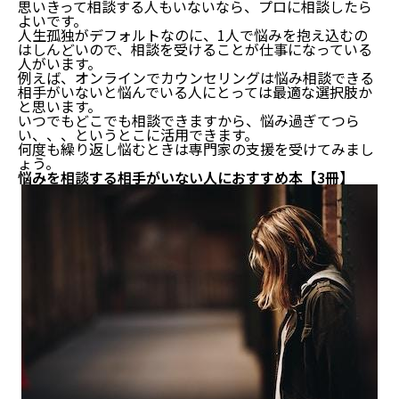
思いきって相談する人もいないなら、プロに相談したら
よいです。
人生孤独がデフォルトなのに、1人で悩みを抱え込むの
はしんどいので、相談を受けることが仕事になっている
人がいます。
例えば、オンラインでカウンセリングは悩み相談できる
相手がいないと悩んでいる人にとっては最適な選択肢か
と思います。
いつでもどこでも相談できますから、悩み過ぎてつら
い、、、というとこに活用できます。
何度も繰り返し悩むときは専門家の支援を受けてみまし
ょう。
悩みを相談する相手がいない人におすすめ本【3冊】
悩みを相談する相手がいないのは当たり前です【人生
孤独です】
人生孤独です
悲観する必要はない
よくある疑問：相談する相手がいないメリットって
あるの？
悩みを相談する相手がいないときにできる5つの対策
その①：自力で解決する
その②：自力で解明する
その③：悩むことをやめる
その④：思いきって周囲の人に相談する