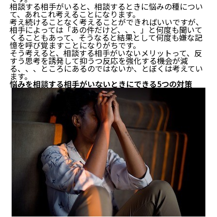
相談する相手がいると、相談するときに悩みの種につい
て、あれこれ考えることになります。
考え続けることなく考えることができればいいですが、
相手によっては「あの件だけど、、、」と何度も聞いて
くることもあって、そうなると結果として何度も嫌な記
憶を呼び覚ますことになりがちです。
そう考えると、相談する相手がいないメリットって、反
すう思考を誘発して抑うつ反応を強化する機会が減
る、、、ところにあるのではないか、とぼくは考えてい
ます。
悩みを相談する相手がいないときにできる5つの対策