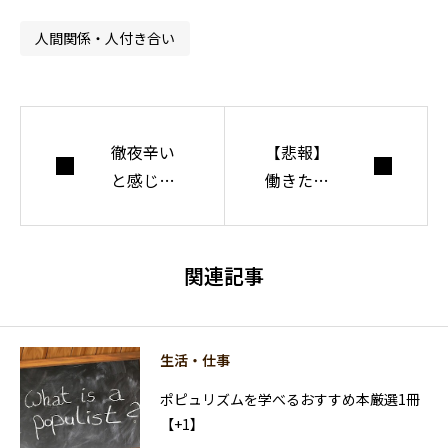
間・社会・自由に
ついて考えてい
人間関係・人付き合い
る。
徹夜辛い
【悲報】
と感じな
働きたく
がら仕事
な
するのは
い、、、
間違って
は当たり
関連記事
います
前です
【結論→
【対策あ
寝るべ
り】
生活・仕事
し】
ポピュリズムを学べるおすすめ本厳選1冊
【+1】