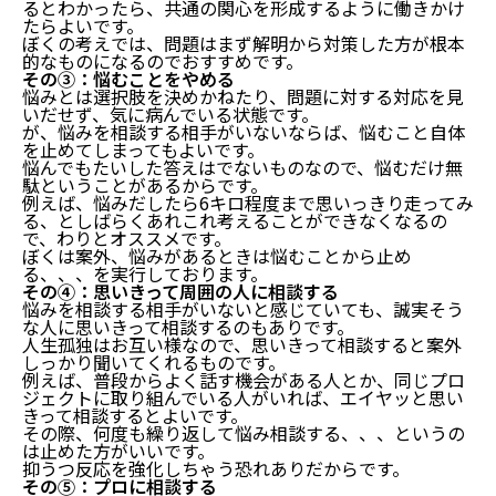
るとわかったら、共通の関心を形成するように働きかけ
たらよいです。
ぼくの考えでは、問題はまず解明から対策した方が根本
的なものになるのでおすすめです。
その③：悩むことをやめる
悩みとは選択肢を決めかねたり、問題に対する対応を見
いだせず、気に病んでいる状態です。
が、悩みを相談する相手がいないならば、悩むこと自体
を止めてしまってもよいです。
悩んでもたいした答えはでないものなので、悩むだけ無
駄ということがあるからです。
例えば、悩みだしたら6キロ程度まで思いっきり走ってみ
る、としばらくあれこれ考えることができなくなるの
で、わりとオススメです。
ぼくは案外、悩みがあるときは悩むことから止め
る、、、を実行しております。
その④：思いきって周囲の人に相談する
悩みを相談する相手がいないと感じていても、誠実そう
な人に思いきって相談するのもありです。
人生孤独はお互い様なので、思いきって相談すると案外
しっかり聞いてくれるものです。
例えば、普段からよく話す機会がある人とか、同じプロ
ジェクトに取り組んでいる人がいれば、エイヤッと思い
きって相談するとよいです。
その際、何度も繰り返して悩み相談する、、、というの
は止めた方がいいです。
抑うつ反応を強化しちゃう恐れありだからです。
その⑤：プロに相談する