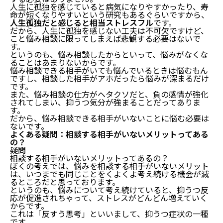
人生に孤独を感じていると病気になりやすかったり、寿
命が短くなりやすいという研究もあるぐらいですから、
人生孤独だと感じると相当ストレスフル
です。
だから、人生に孤独を感じない工夫は不可欠ですけど、
こと悩み相談に限ってしまえば悲観する必要はないで
す。
というのも、悩み相談したからといって、悩みがなくな
ることはあまりないからです。
悩み相談できる相手がいても悩んでいるときは悩むもん
ですし、相談した相手がアホだったら悩みが深まるだけ
です。
また、悩み相談の仕方がヘタクソだと、負の感情が強化
されてしまい、抑うつ気分が強まることだってありま
す。
だから、悩み相談できる相手がいないことに悩む必要は
ないです。
よくある疑問：相談する相手がいないメリットってある
の？
疑問
相談する相手がいないメリットってあるの？
ぼくの考えでは、悩みを相談する相手がいないメリット
は、いつまでも同じことをくよくよ考え続ける機会が減
るところだと思っております。
というのも、悩みについて考え続けていると、抑うつ反
応が促進されちゃって、ストレスがどんどん増えていく
からです。
これは「反すう思考」といいまして、抑うつ症状の一種
です。