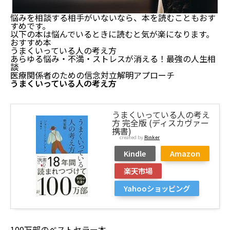
その⑤：プロに相談する
悩みを相談する相手がいない人におすすめ本【3冊】
悩みを相談する相手がいないなら、本を読むこともおす
すめです。
うまくいっている人の考え方
以下の本は悩んでいるときに読むと気が楽になります。
あらゆる悩み・不満・ストレスが消える！最強の人
おすすめ本
うまくいっている人の考え方
生相談
あらゆる悩み・不満・ストレスが消える！最強の人生相
医療関係者のための信念対立解明アプローチ
談
まとめ：悩みを相談する相手がいないのは当たり前で
医療関係者のための信念対立解明アプローチ
す
うまくいっている人の考え方
うまくいっている人の考え
方 完全版 (ディスカヴァー
携書)
created by
Rinker
Kindle
Amazon
楽天市場
Yahooショッピング
100万部のベストセラー本。