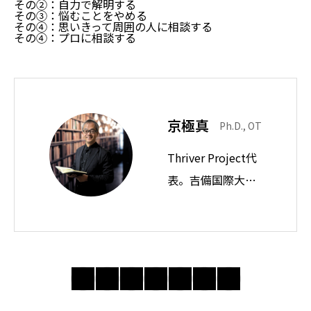
その②：自力で解明する
その③：悩むことをやめる
その④：思いきって周囲の人に相談する
その④：プロに相談する
京極真
Ph.D., OT
Thriver Project代
表。吉備国際大学
教授。思想ノート
では身近な違和感
の奥にある前提を
問い直し、分かり
合えない世界で人