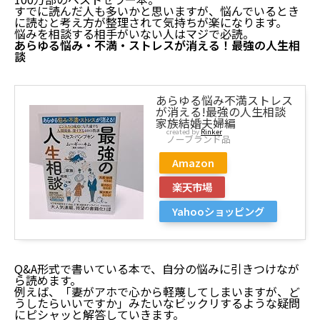
すでに読んだ人も多いかと思いますが、悩んでいるとき
に読むと考え方が整理されて気持ちが楽になります。
悩みを相談する相手がいない人はマジで必読。
あらゆる悩み・不満・ストレスが消える！最強の人生相
談
あらゆる悩み不満ストレス
が消える!最強の人生相談
家族結婚夫婦編
created by
Rinker
ノーブランド品
Amazon
楽天市場
Yahooショッピング
Q&A形式で書いている本で、自分の悩みに引きつけなが
ら読めます。
例えば、「妻がアホで心から軽蔑してしまいますが、ど
うしたらいいですか」みたいなビックリするような疑問
にピシャッと解答していきます。