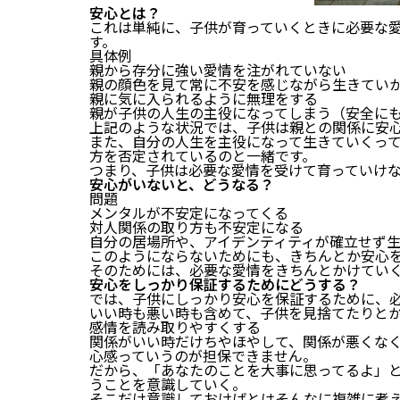
安心とは？
これは単純に、子供が育っていくときに必要な
す。
具体例
親から存分に強い愛情を注がれていない
親の顔色を見て常に不安を感じながら生きてい
親に気に入られるように無理をする
親が子供の人生の主役になってしまう（安全に
上記のような状況では、子供は親との関係に安
また、自分の人生を主役になって生きていくっ
方を否定されているのと一緒です。
つまり、子供は必要な愛情を受けて育っていけ
安心がいないと、どうなる？
問題
メンタルが不安定になってくる
対人関係の取り方も不安定になる
自分の居場所や、アイデンティティが確立せず
このようにならないためにも、きちんとか安心
そのためには、必要な愛情をきちんとかけてい
安心をしっかり保証するためにどうする？
では、子供にしっかり安心を保証するために、
いい時も悪い時も含めて、子供を見捨てたりと
感情を読み取りやすくする
関係がいい時だけちやほやして、関係が悪くな
心感っていうのが担保できません。
だから、「あなたのことを大事に思ってるよ」
うことを意識していく。
そこだけ意識しておけばとはそんなに複雑に考