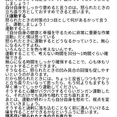
しましょう！
自分自身をしっかり褒めると言うのは、怒られたときの
立ち直り方としておすすめできると思います。
③運動する
怒られたときの対策の3つ目として何があるかって言う
と、運動しましょう！
運動すること
『自分自身の健康と幸福を守るために非常に重要な作業
活動』だと僕は思っている
怒られたときに運動するとどうなるかっていうと、無心
になるんですよね。
いろんなことを色々考えないんです。
運動することで、考えない時間を30分〜1時間ぐらい確
保できる
無心になる時間をしっかり確保することで、心も体もリ
セットすることができます。
そうなると、怒られたときの凹み具合の回復も促しやす
いというのがあります。
だから怒られたときには、ちょっと反省しつつもサクッ
と立ち直りたいなって思ったら、もう何よりもまずもう
早く帰ってしっかり運動してください。
そうすると心臓がバクバクするぐらいガンガン運動した
ら、それだけでも気持ち晴れて立ち直れます。
あとは、運動が終わったら自分自身を慰めて、視点を変
えていきましょう。
そうすると過剰に落ち込むことなく前に進んでいける土
壌を作ることができるかなというふうに思います。
理不尽に怒られたときの立ち直り方