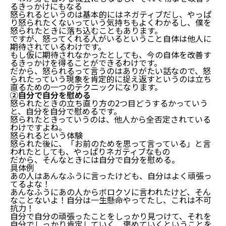
るきっかけにもなる
怒られるというのは基本的にはネガティブだし、やっぱ
り怒られたくないっていう気持ちもよくわかるし、僕を
怒られたときに落ち込むこともあります。
ですが、怒ってくれる人がいるということ自体は他人に
期待されているわけです。
もし仮に期待されなかったとしても、今の自体を改善す
るきっかけを得ることができるわけです。
だから、怒られるって言うのはありがたい話なので、怒
られたっていう現象を肯定的に捉え返すというのは立ち
直るための一つのテクニックになります。
②自分で自分を慰める
怒られたときの立ち直り方の2つ目どうするかっていう
と、自分を自分で慰めるです。
怒られたときっていうのは、他人から全否定されている
わけですよね。
怒られるという体験
怒られた後に、「お前のためを思って言っている」と言
われたとしても、やっぱりネガティブなもの
だから、そんなときには自分で自分を慰める。
具体例
あの人はあんなふうに言ったけども、自分はよく頑張っ
てるよな！
あんなふうにあの人からボロクソに言われたけど、そん
なことないよ！自分は一生懸命やってたし、これは不可
抗力！
自分で自分の頑張ったことをしっかり見つけて、それを
自分でしっかり肯定していく、褒めていくということを