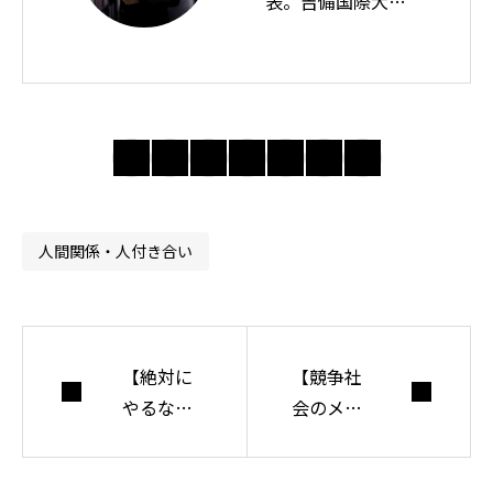
表。吉備国際大学
教授。思想ノート
では身近な違和感
の奥にある前提を
問い直し、分かり
合えない世界で人
間・社会・自由に
ついて考えてい
人間関係・人付き合い
る。
【絶対に
【競争社
やるな】
会のメリ
無駄な時
ットとデ
間の使い
メリッ