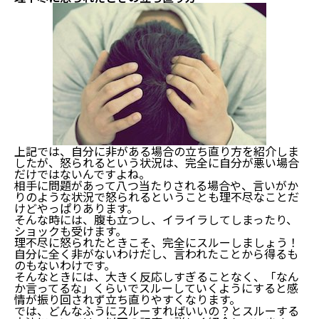
怒られたときの立ち直り方
上記では、自分に非がある場合の立ち直り方を紹介しま
したが、怒られるという状況は、完全に自分が悪い場合
だけではないんですよね。
怒られたときの立ち直り方は３つある
相手に問題があって八つ当たりされる場合や、言いがか
①前向きに捉えていく
りのような状況で怒られるということも理不尽なことだ
②自分で自分を慰める
けどやっぱりあります。
③運動する
そんな時には、腹も立つし、イライラしてしまったり、
理不尽に怒られたときの立ち直り方
ショックも受けます。
理不尽に怒られたときこそ、完全にスルーしましょう！
まとめ：怒られたときの立ち直り方
自分に全く非がないわけだし、言われたことから得るも
のもないわけです。
そんなときには、大きく反応しすぎることなく、「なん
か言ってるな」くらいでスルーしていくようにすると感
情が振り回されず立ち直りやすくなります。
では、どんなふうにスルーすればいいの？とスルーする