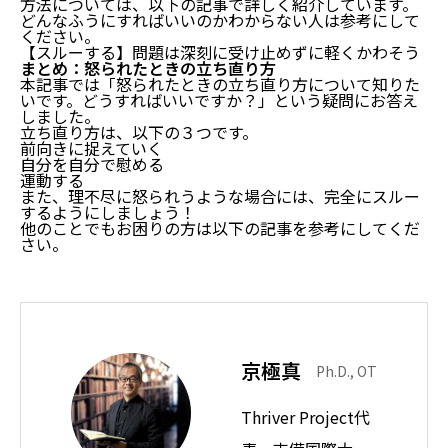
方法については、以下の記事で詳しく紹介しています。
どんなふうにすればいいのかわからない人は参考にして
ください。
【スルーする】問題は深刻に受け止めずに軽くかわそう
まとめ：怒られたときの立ち直り方
本記事では「怒られたときの立ち直り方について知りた
いです。どうすればいいですか？」という疑問にお答え
しました。
立ち直り方は、以下の３つです。
前向きに捉えていく
自分を自分で慰める
運動する
また、理不尽に怒られうような場合には、完全にスルー
するようにしましょう！
他のことでもお困りの方は以下の記事を参考にしてくだ
さい。
京極真
Ph.D., OT
Thriver Project代