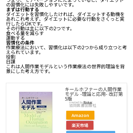
の習慣化には失敗しやすいです。
まずは行動する
ダイエットを習慣化したければ、ダイエットする動機を
あれこれ考えず、ダイエットに必要な行動をさくっと実
行したらOKです。
その行動は主に以下の2つです。
食べる量を減らす
運動する
習慣化の条件
作業療法において、習慣化は以下の2つから成り立つと考
えられています。
役割
日課
これは人間作業モデルという作業療法の世界的理論を背
景にした考え方です。
キールホフナーの人間作業
モデル -理論と応用- 改訂第
5版
created by
Rinker
協同医書出版社
Amazon
楽天市場