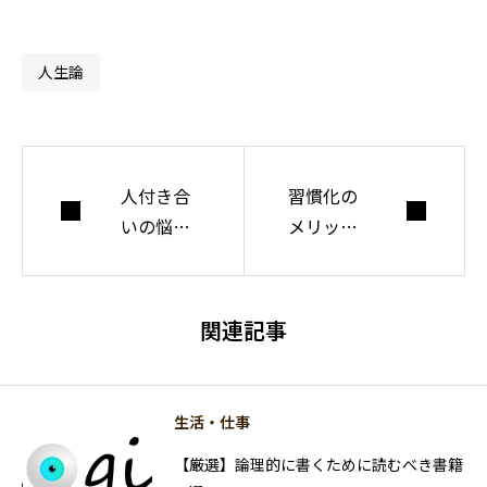
間・社会・自由に
ついて考えてい
人生論
る。
人付き合
習慣化の
いの悩み
メリット
はほぼ時
とデメリ
間の無駄
ットを決
める唯一
関連記事
のポイン
ト
生活・仕事
【厳選】論理的に書くために読むべき書籍