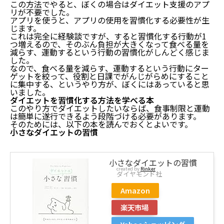
この方法でやると、ぼくの場合はダイエット支援のアプ
リが不要でした。
アプリを使うと、アプリの使用を習慣化する必要性が生
じます。
これは完全に経験談ですが、すると習慣化する行動が1
つ増えるので、そのぶん負担が大きくなって食べる量を
減らす、運動するという行動の習慣化がしんどく感じま
した。
なので、食べる量を減らす、運動するという行動にター
ゲットを絞って、役割と日課でがんじがらめにすること
に集中する、というやり方が、ぼくにはあっていると思
いました。
ダイエットを習慣化する方法を学べる本
このやり方でダイエットしたいならば、食事制限と運動
は簡単に遂行できるよう段階づける必要があります。
そのためには、以下の本を読んでおくとよいです。
小さなダイエットの習慣
【アプリ不要】ダイエットを習慣化する方法【結論：
淡々と行動する】
小さなダイエットの習慣
結論：淡々と行動するのみ
created by
Rinker
ダイヤモンド社
まずは行動する
習慣化の条件
Amazon
役割とダイエット行動
楽天市場
日課とダイエット行動
アプリは不要です