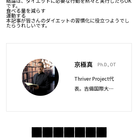
結論は、ダイエットに必要な行動を黙々と実行したらOK
です。
食べる量を減らす
運動する
本記事が皆さんのダイエットの習慣化に役立つようでし
たらうれしいです。
京極真
Ph.D., OT
Thriver Project代
表。吉備国際大学
教授。思想ノート
では身近な違和感
の奥にある前提を
問い直し、分かり
合えない世界で人