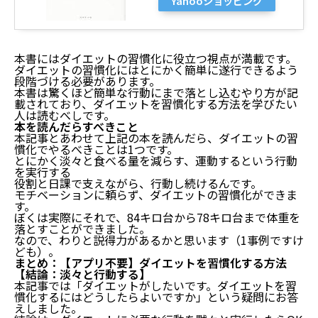
Yahooショッピング
ダイエットを習慣化する方法を学べる本
小さなダイエットの習慣
本を読んだらすべきこと
本書にはダイエットの習慣化に役立つ視点が満載です。
まとめ：【アプリ不要】ダイエットを習慣化する方法
ダイエットの習慣化にはとにかく簡単に遂行できるよう
【結論：淡々と行動する】
段階づける必要があります。
本書は驚くほど簡単な行動にまで落とし込むやり方が記
載されており、ダイエットを習慣化する方法を学びたい
人は読むべしです。
本を読んだらすべきこと
本記事とあわせて上記の本を読んだら、ダイエットの習
慣化でやるべきことは1つです。
とにかく淡々と食べる量を減らす、運動するという行動
を実行する
役割と日課で支えながら、行動し続けるんです。
モチベーションに頼らず、ダイエットの習慣化ができま
す。
ぼくは実際にそれで、84キロ台から78キロ台まで体重を
落とすことができました。
なので、わりと説得力があるかと思います（1事例ですけ
ども）。
まとめ：【アプリ不要】ダイエットを習慣化する方法
【結論：淡々と行動する】
本記事では「ダイエットがしたいです。ダイエットを習
慣化するにはどうしたらよいですか」という疑問にお答
えしました。