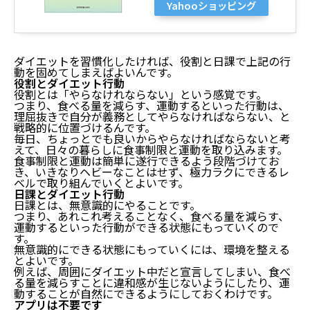
Yahooショッピング
ダイエットを習慣化したければ、役割と日課で上記の行
動を固めてしまえばよいんです。
役割とダイエット行動
役割とは「やらなけれならない」という感覚です。
つまり、食べる量を減らす、運動するといった行動は、
理屈抜きで自分が義務としてやらなければならない、と
戦略的に位置づけるんです。
毎日、ちょっとでも良いからやらなければならないと考
えて、日々の暮らしに食事制限と運動を取り込みます。
食事制限と運動は簡単に遂行できるよう段階づけてお
き、いきなりヘビーなことはせず、極力ラクにできるレ
ベルで取り組んでいくとよいです。
日課とダイエット行動
日課とは、無意識的にやることです。
つまり、あれこれ考えることなく、食べる量を減らす、
運動するといった行動ができる状態にもっていくので
す。
無意識的にできる状態にもっていくには、環境を整える
とよいです。
例えば、周囲にダイエット中だと宣言してしまい、食べ
る量を減らすことに違和感が生じないようにしたり、運
動することが自然にできるようにしておくわけです。
アプリは不要です