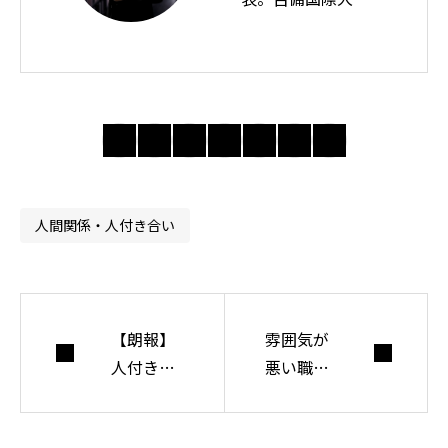
教授。思想ノート
では身近な違和感
の奥にある前提を
問い直し、分かり
合えない世界で人
間・社会・自由に
ついて考えてい
人間関係・人付き合い
る。
【朗報】
雰囲気が
人付き合
悪い職場
いをした
でも、メ
くないな
ンタルを