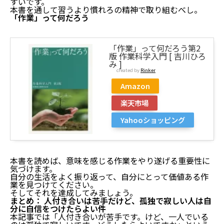
すいです。
本書を通して習うより慣れろの精神で取り組むべし。
その③：意味のある作業
「作業」って何だろう
人付き合い苦手なのに孤独で寂しい人におすすめ本3
冊
「作業」って何だろう第2
超 筋トレが最強のソリューションである 筋肉が
版 作業科学入門 [ 吉川ひろ
人生を変える超科学的な理由
み ]
脳疲労が消える 最高の休息法
created by
Rinker
「作業」って何だろう
Amazon
まとめ： 人付き合いは苦手だけど、孤独で寂しい人は
自分に自信をつけたらよい件
楽天市場
Yahooショッピング
本書を読めば、意味を感じる作業をやり遂げる重要性に
気づけます。
自分の生活をよく振り返って、自分にとって価値ある作
業を見つけてください。
そしてそれを達成してみましょう。
まとめ： 人付き合いは苦手だけど、孤独で寂しい人は自
分に自信をつけたらよい件
本記事では「人付き合いが苦手です。けど、一人でいる