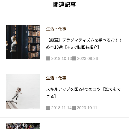
ら、しな
安定させ
関連記事
くてもよ
る方法
い件
生活・仕事
【厳選】プラグマティズムを学べるおすす
め本10選【＋αで動画も紹介】
2019.10.13
2023.09.26
生活・仕事
スキルアップを図る4つのコツ【誰でもで
きる】
2018.11.14
2023.10.11