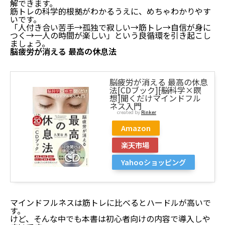
解できます。
筋トレの科学的根拠がわかるうえに、めちゃわかりやす
いです。
「人付き合い苦手→孤独で寂しい→筋トレ→自信が身に
つく→一人の時間が楽しい」という良循環を引き起こし
ましょう。
脳疲労が消える 最高の休息法
脳疲労が消える 最高の休息
法[CDブック]――[脳科学×瞑
想]聞くだけマインドフル
ネス入門
created by
Rinker
Amazon
楽天市場
Yahooショッピング
人付き合いは苦手だけど、孤独で寂しい人は自分に自
信をつけたらよい件
人付き合い苦手なのに孤独で寂しい人におすすめ対策
マインドフルネスは筋トレに比べるとハードルが高いで
す。
その①：筋トレ
けど、そんな中でも本書は初心者向けの内容で導入しや
その②：マインドフルネス