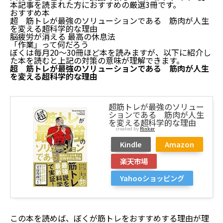
本記事を読まれた方におすすめの厳選3冊です。
おすすめ本
超 筋トレが最強のソリューションである 筋肉が人生
を変える超科学的な理由
脳疲労が消える 最高の休息法
「作業」って何だろう
ぼくは毎月20〜30冊ほど本を読みますが、以下に紹介し
た本を読むと上記の対策の意味が理解できます。
超 筋トレが最強のソリューションである 筋肉が人生
を変える超科学的な理由
超筋トレが最強のソリュー
ションである 筋肉が人生
を変える超科学的な理由
created by
Rinker
Kindle
Amazon
楽天市場
Yahooショッピング
この本を読めば、ぼくが筋トレをおすすめする理由が理