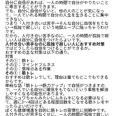
自分に自信があれば、一人の時間で自分がやりたいこと
に専念することができます。
でも、自分に自信がないと、他の人のことが気になっ
て、一人でいれる時間で自分の人生を生きることに集中
できない。
つまり「人付き合いは苦手→そんな自分に自信をもてな
い→孤独で寂しい」という地獄ループに陥っちゃうわけ
です。
だから、人付き合い苦手なのに、一人の時間が孤独で寂
しい人は自分に自信をつけたらよいです。
人付き合い苦手なのに孤独で寂しい人におすすめ対策
ではどうしたら自信をつけることができるか。
おすすめの主な対策は以下の通り。
対策
その①：筋トレ
その②：マインドフルネス
その③：意味のある作業
その①：筋トレ
おすすめは筋トレでして、理由は誰でもどこでもできる
からです。
単純な話「筋トレ→筋力アップ」で自信がつきますの
で、一人でいる自分に確信をもてないという事態を解消
しやすくなる可能性があります。
別にシュワちゃんみたいにムキムキになる必要はなく
て、週に3〜4回ほどある程度回数をこなせる筋トレをや
ったらよいだけです。
ぼくも健康増進を目的に筋トレの習慣化に挑戦中です。
人付き合いが苦手なくせに、一人の時間が孤独で寂しい