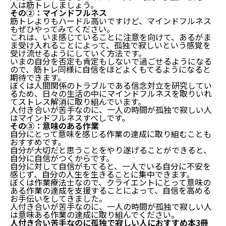
人は筋トレしましょう。
その②：マインドフルネス
筋トレよりもハードル高いですけど、マインドフルネス
もぜひやってみてください。
これは、いま感じていることに注意を向けて、あるがま
ま受け入れることによって、孤独で寂しいという感覚を
受け流せるようにしていく方法です。
いまの自分を否定も肯定もしないで過ごせるようになる
ので、筋トレ同様に自信をほどよくもてるようになると
期待できます。
ぼくは人間関係のトラブルである信念対立を研究してい
るため、日々の生活の中にマインドフルネスを取りいれ
てストレス解消に取り組んでいます。
人付き合いが苦手なのに、一人の時間が孤独で寂しい人
はマインドフルネスすべしです。
その③：意味のある作業
自分にとって意味を感じる作業の達成に取り組むことも
おすすめです。
自分が大切だと思うことをやり遂げることができると、
自分に自信がつくからです。
自分に対して自信がもてると、一人でいる自分に不安を
感じず、自分の人生を生きることに集中できます。
ぼくは作業療法士なので、クライエントにとって意味の
ある作業の達成を支援することによって、自信を高める
お手伝いをしてきました。
人付き合いが苦手なのに、一人の時間が孤独で寂しい人
は意味ある作業の達成に取り組んでください。
人付き合い苦手なのに孤独で寂しい人におすすめ本3冊