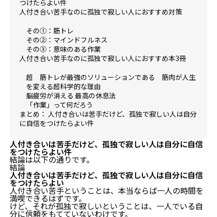
つけたらよい件
人付き合い苦手なのに孤独で寂しい人におすすめ対策
その①：筋トレ
その②：マインドフルネス
その③：意味のある作業
人付き合い苦手なのに孤独で寂しい人におすすめ本3冊
超 筋トレが最強のソリューションである 筋肉が人生
を変える超科学的な理由
脳疲労が消える 最高の休息法
「作業」って何だろう
まとめ： 人付き合いは苦手だけど、孤独で寂しい人は自分
に自信をつけたらよい件
人付き合いは苦手だけど、孤独で寂しい人は自分に自信
をつけたらよい件
結論は以下の通りです。
結論
人付き合いは苦手だけど、孤独で寂しい人は自分に自信
をつけたらよい
人付き合い苦手ということは、本当ならば一人の時間を
満喫できるはずです。
けど、それが孤独で寂しいということは、一人でいる自
分に信頼をもてていないわけです。