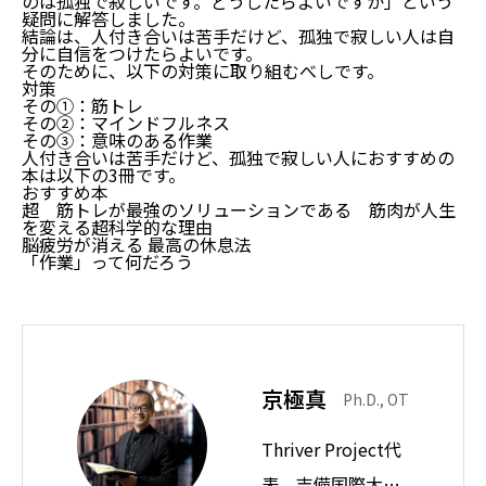
のは孤独で寂しいです。どうしたらよいですか」という
疑問に解答しました。
結論は、人付き合いは苦手だけど、孤独で寂しい人は自
分に自信をつけたらよいです。
そのために、以下の対策に取り組むべしです。
対策
その①：筋トレ
その②：マインドフルネス
その③：意味のある作業
人付き合いは苦手だけど、孤独で寂しい人におすすめの
本は以下の3冊です。
おすすめ本
超 筋トレが最強のソリューションである 筋肉が人生
を変える超科学的な理由
脳疲労が消える 最高の休息法
「作業」って何だろう
京極真
Ph.D., OT
Thriver Project代
表。吉備国際大学