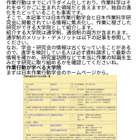
作業行動はすでにパラダイム化しており、作業科学はそ
れをゆりかごに生まれた領域だと言えますが、独自の進
化をたどっていることも事実です。
そこで、本記事では日本作業行動学会と日本作業科学研
究会に掲載されている情報に焦点化し、作業に根ざした
研究ができる大学院として紹介します。
紹介する大学院は通学制、通信制の両方が含まれます。
通学制のメリット・デメリットは以下の記事を参照して
ください。
なお、学会・研究会の情報は古くなっていることがある
ので、進学を検討している人は必ず資料請求して最新の
情報を確かめ、研究室訪問などで本当に作業の知識を生
みだす研究に取り組めるかを確認してくださいね。
作業行動が学べる大学院
まずは日本作業行動学会のホームページから。