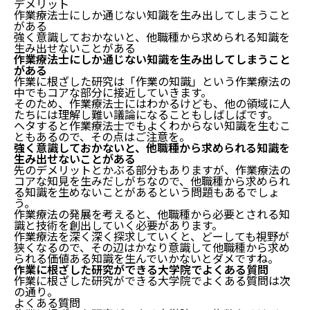
デメリット
作業療法士にしか通じない知識を生み出してしまうこと
がある
強く意識しておかないと、他職種から求められる知識を
生み出せないことがある
作業療法士にしか通じない知識を生み出してしまうこと
がある
作業に根ざした研究は「作業の知識」という作業療法の
中でもコアな部分に接近していきます。
そのため、作業療法士にはわかるけども、他の領域に人
たちには理解し難い議論になることもしばしばです。
ヘタすると作業療法士でもよくわからない知識を生むこ
ともあるので、その点はご注意を。
強く意識しておかないと、他職種から求められる知識を
生み出せないことがある
先のデメリットとかぶる部分もありますが、作業療法の
コアな知見を生みだしがちなので、他職種から求められ
る知識を生めないことがあるという問題もあるでしょ
う。
作業療法の発展を考えると、他職種から必要とされる知
識と技術を創出していく必要があります。
作業療法を深く深く探求していくと、どーしても視野が
狭くなるので、その辺はかなり意識して他職種から求め
られる価値ある知識を生んでいかないとダメですね。
作業に根ざした研究ができる大学院でよくある質問
作業に根ざした研究ができる大学院でよくある質問は次
の通り。
よくある質問