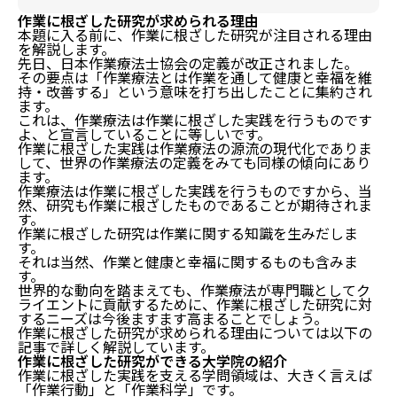
作業に根ざした研究が求められる理由
本題に入る前に、作業に根ざした研究が注目される理由
を解説します。
先日、日本作業療法士協会の定義が改正されました。
その要点は「作業療法とは作業を通して健康と幸福を維
持・改善する」という意味を打ち出したことに集約され
ます。
これは、作業療法は作業に根ざした実践を行うものです
よ、と宣言していることに等しいです。
作業に根ざした実践は作業療法の源流の現代化でありま
して、世界の作業療法の定義をみても同様の傾向にあり
ます。
作業療法は作業に根ざした実践を行うものですから、当
然、研究も作業に根ざしたものであることが期待されま
す。
作業に根ざした研究は作業に関する知識を生みだしま
す。
それは当然、作業と健康と幸福に関するものも含みま
す。
世界的な動向を踏まえても、作業療法が専門職としてク
ライエントに貢献するために、作業に根ざした研究に対
するニーズは今後ますます高まることでしょう。
作業に根ざした研究が求められる理由については以下の
記事で詳しく解説しています。
作業に根ざした研究ができる大学院の紹介
作業に根ざした実践を支える学問領域は、大きく言えば
「作業行動」と「作業科学」です。