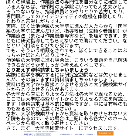
ぼくの経験上、作業療法の専門性を自分なりに確定して
いる人ならば、他領域の大学院にいっても大丈夫かと。
そうでないなら、指導教員とのやりとりで苦労したり、
専門職としてのアイデンティティの危機を体験したり、
とわりと苦労しがちです。
実際、ぼくは他領域の大学院に進んだ人たちから「医学
系の大学院に進んだけど、指導教員（医師や看護師）が
作業療法（または作業機能障害など）を理解できず、ま
ともに研究指導してもらえないので助けてください」な
どという相談をたびたび受けます。
でも、そういう相談をされても、ぼくにできることはぶ
っちゃけほとんどありません。
他領域の大学院に進む場合は、こういう問題を自己解決
できるかどうかをしっかり考えぬくべしです。
とりあえず資料請求しちゃいましょう
実際に進学を検討するには研究室訪問などは欠かせませ
んが、その前にまずは資料請求しちゃいましょう。
資料は各大学から直接とりよせる方法と大学院検索サイ
トからとりよせる方法があります。
各大学から直にとりよせる方法は各大学で異なるため、
ここでは大学院検索サイトからとりよせる方法を解説し
ます（資料請求は基本的に無料ですが、中には有料のも
のもあるのでご注意ください）。
なお、大学院検索サイトから資料を取り寄せられない大
学院もあるので、その場合は上記にある各大学のホーム
ページから調べて取り寄せてください。
さて、まず
大学院検索サイト
にアクセスします。