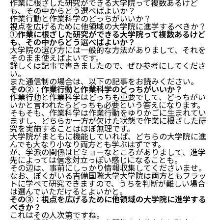
作業に根ざした研究ができる大学院って複数あるけど
も、その中からどう選べばよいか？
作業行動と作業科学のどっちがいいか？
視点を広げるために他領域の大学院に進学するべきか？
作業に根ざした研究が求められる理由
①作業に根ざした研究ができる大学院って複数あるけど
作業に根ざした研究ができる大学院の紹介
も、その中からどう選べばよいか？
大学院の選び方には一般的な方法がありまして、それを
そのまま使えばよいです。
作業行動が学べる大学院
詳しくは記事で書きましたので、ぜひ参考にしてくださ
作業科学が学べる大学院
い。
作業に根ざした研究ができる大学院のメリット・デメ
また通信制の場合は、以下の記事をお読みください。
リット
その②：作業行動と作業科学のどっちがいいか？
作業行動と作業科学はどっちも重要でして、どっちがい
いかと言われたらどっちも必要という答えになります。
作業に根ざした研究ができる大学院のメリット
そもそも、作業科学は作業行動をゆりかごに生まれてい
作業に根ざした研究ができる大学院のデメリット
ますし、どちらか一方が欠けた状態で作業に根ざした研
作業に根ざした研究ができる大学院でよくある質問
究を実施することはほぼ無理です。
大学院がまともに機能していれば、どちらの大学院に進
んでも大なり小なり両方とも学ぶはずです。
①作業に根ざした研究ができる大学院って複数ある
が、学派の関係はビミョーなところがありまして、進学
けども、その中からどう選べばよいか？
先によっては信念対立っぽい感じになることも。
その②：作業行動と作業科学のどっちがいいか？
その辺は、事前にしっかり情報収集してくださいませ。
その③：視点を広げるために他領域の大学院に進学
なお、ぼくがいる吉備国際大学大学院は両方ともフラッ
するべきか？
トに学べて研究できますので、うちを判断が難しい場合
は選んでいただけるとよいかと。
とりあえず資料請求しちゃいましょう
その③：視点を広げるために他領域の大学院に進学する
まとめ
べきか？
これはその人次第ですね。