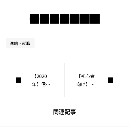
の奥にある前提を
問い直し、分かり
合えない世界で人
間・社会・自由に
ついて考えてい
進路・就職
る。
【2020
【初心者
年】信念
向け】作
対立解明
業機能障
アプロー
害とその
チ入門
種類を解
関連記事
【開発者
説します
が語る】
【研究者