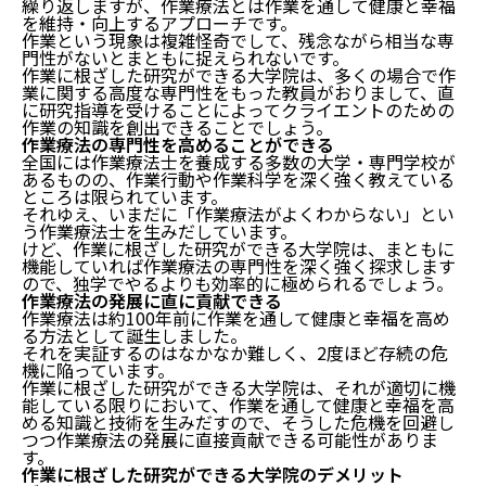
繰り返しますが、作業療法とは作業を通して健康と幸福
を維持・向上するアプローチです。
作業という現象は複雑怪奇でして、残念ながら相当な専
門性がないとまともに捉えられないです。
作業に根ざした研究ができる大学院は、多くの場合で作
業に関する高度な専門性をもった教員がおりまして、直
に研究指導を受けることによってクライエントのための
作業の知識を創出できることでしょう。
作業療法の専門性を高めることができる
全国には作業療法士を養成する多数の大学・専門学校が
あるものの、作業行動や作業科学を深く強く教えている
ところは限られています。
それゆえ、いまだに「作業療法がよくわからない」とい
う作業療法士を生みだしています。
けど、作業に根ざした研究ができる大学院は、まともに
機能していれば作業療法の専門性を深く強く探求します
ので、独学でやるよりも効率的に極められるでしょう。
作業療法の発展に直に貢献できる
作業療法は約100年前に作業を通して健康と幸福を高め
る方法として誕生しました。
それを実証するのはなかなか難しく、2度ほど存続の危
機に陥っています。
作業に根ざした研究ができる大学院は、それが適切に機
能している限りにおいて、作業を通して健康と幸福を高
める知識と技術を生みだすので、そうした危機を回避し
つつ作業療法の発展に直接貢献できる可能性がありま
す。
作業に根ざした研究ができる大学院のデメリット