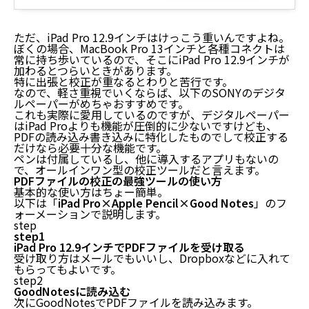
ただ、iPad Pro 12.9インチはけっこう重いんですよね。
ぼくの場合、MacBook Pro 13インチと各種コネクトは
常に持ち歩いているので、そこにiPad Pro 12.9インチが
加わるとつらいときがあります。
特に出張と校正が重なるとわりと苦行です。
なので、軽さ重視でいくならば、以下のSONYのデジタ
PDFファイルの校正でおすすめ最強ツール【厳選3
ルペーパーがめちゃおすすめです。
これも実際に愛用しているのですが、デジタルペーパー
つ】
はiPad Proよりも機能が圧倒的に少ないですけども、
PDFの読み込み書き込みに特化したものでして校正する
iPad Pro 12.9インチ
だけなら必要十分な機能です。
Apple Pencil
ペンは付属しているし、他に導入するアプリもないの
Good Notes
で、オールインワン型の校正ツールだと言えます。
PDFファイルの校正の最強ツールの使い方
PDFファイルの校正でおすすめ最強ツール【＋1】
基本的な使い方はちょー簡単。
PDFファイルの校正の最強ツールの使い方
以下は「
iPad Pro×Apple Pencil×Good Notes
」のフ
校正は「紙 vs PDFファイル」のどっちがおすすめ？
ォーメーションで説明します。
まとめ：PDFファイルの校正でおすすめ最強ツール
step
step1
iPad Pro 12.9インチでPDFファイルを受け取る
受け取り方はメールでもいいし、Dropboxなどに入れて
もらってもよいです。
step2
GoodNotesに読み込む
次にGoodNotesでPDFファイルを読み込みます。