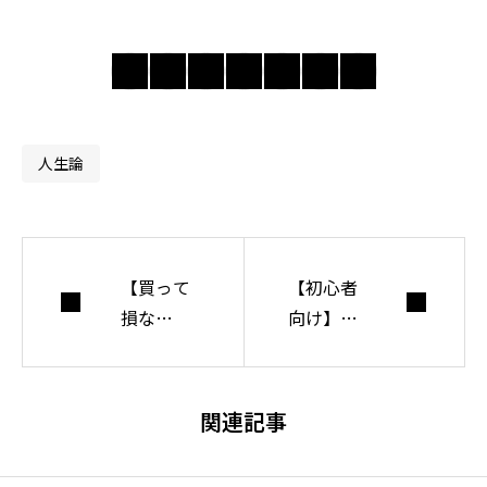
の奥にある前提を
問い直し、分かり
合えない世界で人
間・社会・自由に
ついて考えてい
人生論
る。
【買って
【初心者
損な
向け】理
し！】臨
論研究の
床研究を
方法入門
学べるお
【研究者
関連記事
すすめ本
が語る】
【厳選3