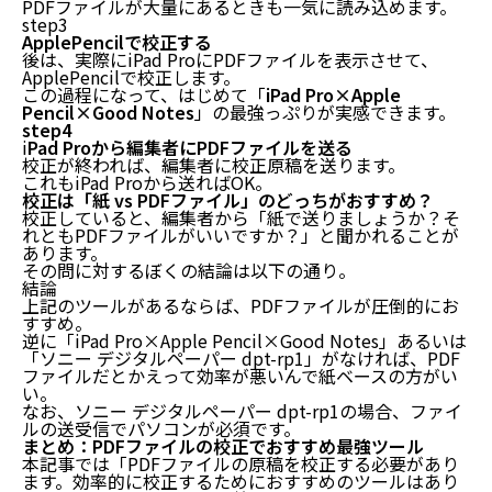
PDFファイルが大量にあるときも一気に読み込めます。
step3
ApplePencilで校正する
後は、実際にiPad ProにPDFファイルを表示させて、
ApplePencilで校正します。
この過程になって、はじめて「
iPad Pro×Apple
Pencil×Good Notes
」の最強っぷりが実感できます。
step4
i
Pad Proから編集者にPDFファイルを送る
校正が終われば、編集者に校正原稿を送ります。
これもiPad Proから送ればOK。
校正は「紙 vs PDFファイル」のどっちがおすすめ？
校正していると、編集者から「紙で送りましょうか？そ
れともPDFファイルがいいですか？」と聞かれることが
あります。
その問に対するぼくの結論は以下の通り。
結論
上記のツールがあるならば、PDFファイルが圧倒的にお
すすめ。
逆に「iPad Pro×Apple Pencil×Good Notes」あるいは
「ソニー デジタルペーパー dpt-rp1」がなければ、PDF
ファイルだとかえって効率が悪いんで紙ベースの方がい
い。
なお、ソニー デジタルペーパー dpt-rp1の場合、ファイ
ルの送受信でパソコンが必須です。
まとめ：PDFファイルの校正でおすすめ最強ツール
本記事では「PDFファイルの原稿を校正する必要があり
ます。効率的に校正するためにおすすめのツールはあり