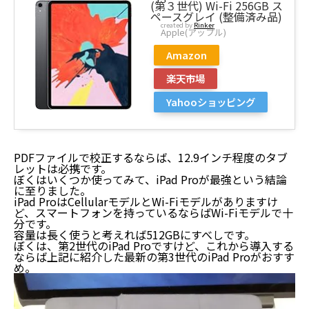
(第３世代) Wi-Fi 256GB ス
ペースグレイ (整備済み品)
created by
Rinker
Apple(アップル)
Amazon
楽天市場
Yahooショッピング
PDFファイルで校正するならば、12.9インチ程度のタブ
レットは必携です。
ぼくはいくつか使ってみて、iPad Proが最強という結論
に至りました。
iPad ProはCellularモデルとWi-Fiモデルがありますけ
ど、スマートフォンを持っているならばWi-Fiモデルで十
分です。
容量は長く使うと考えれば512GBにすべしです。
ぼくは、第2世代のiPad Proですけど、これから導入する
ならば上記に紹介した最新の第3世代のiPad Proがおすす
め。