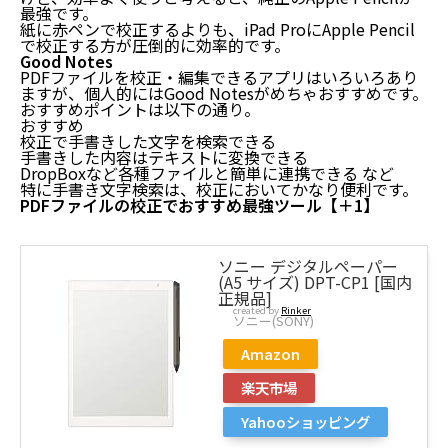
最強です。
紙に赤ペンで校正するよりも、iPad ProにApple Pencil
で校正する方が圧倒的に効率的です。
Good Notes
PDFファイルを校正・編集できるアプリはいろいろあり
ますが、個人的にはGood Notesがめちゃおすすめです。
おすすめポイントは以下の通り。
おすすめ
校正で手書きした文字を検索できる
手書きした内容はテキストに変換できる
DropBoxなど各種ファイルと簡単に連携できる など
特に手書き文字検索は、校正においてかなり便利です。
PDFファイルの校正でおすすめ最強ツール【＋1】
ソニー デジタルペーパー
(A5 サイズ) DPT-CP1 [国内
正規品]
created by
Rinker
ソニー(SONY)
Amazon
楽天市場
Yahooショッピング