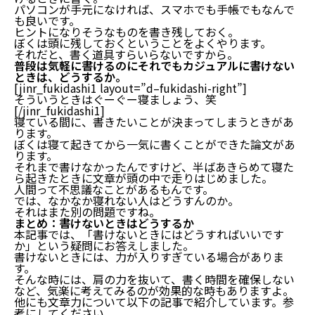
パソコンが手元になければ、スマホでも手帳でもなんで
も良いです。
ヒントになりそうなものを書き残しておく。
ぼくは頭に残しておくということをよくやります。
それだと、書く道具すらいらないですから。
普段は気軽に書けるのにそれでもカジュアルに書けない
ときは、どうするか。
[jinr_fukidashi1 layout=”d–fukidashi-right”]
そういうときはぐーぐー寝ましょう、笑
[/jinr_fukidashi1]
寝ている間に、書きたいことが決まってしまうときがあ
ります。
ぼくは寝て起きてから一気に書くことができた論文があ
書けないときはどうするか
ります。
それまで書けなかったんですけど、半ばあきらめて寝た
ら起きたときに文章が頭の中で走りはじめました。
結論：気軽に書く
人間って不思議なことがあるもんです。
完成度は６割くらいでいい
では、なかなか寝れない人はどうすんのか。
書けない時には参考にするといいものは？
それはまた別の問題ですね。
まとめ：書けないときはどうするか
プロの作家の文章論
本記事では、「書けないときにはどうすればいいです
か」という疑問にお答えしました。
では、気軽に書けないときにはどうすればいいのか？
書けないときには、力が入りすぎている場合がありま
す。
書くための時間を確保しない
そんな時には、肩の力を抜いて、書く時間を確保しない
普段は気軽に書けるのにそれでもカジュアルに書け
など、気楽に考えてみるのが効果的な時もありますよ。
ないときは、どうするか。
他にも文章力について以下の記事で紹介しています。参
考にしてください。
まとめ：書けないときはどうするか