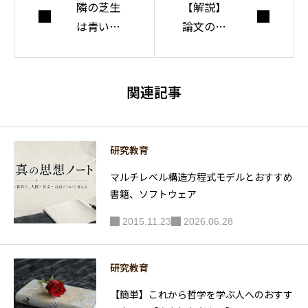
隣の芝生
る。
【解説】
は青い症
論文の質
候群【人
を吟味す
生＆スト
るための
レス】
読み方の
関連記事
留意点
【批判的
吟味】
研究教育
マルチレベル構造方程式モデルとおすすめ
書籍、ソフトウェア
2015.11.23
2026.06.28
研究教育
【簡単】これから哲学を学ぶ人へのおすす