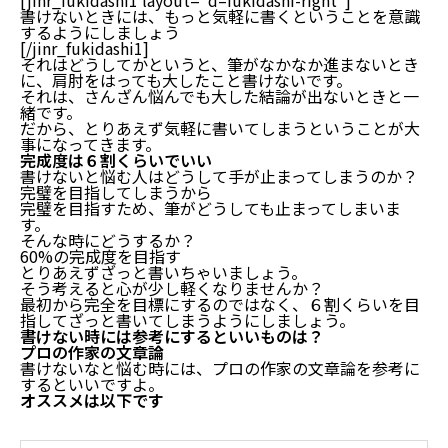
[jinr_fukidashi1 layout=”d–fukidashi-right”]
書けないときには、もっと気軽に書くということを意識
するようにしましょう
[/jinr_fukidashi1]
それはどうしてかというと、筆がなかなか進まないとき
に、肩肘をはっても大したこと書けないです。
それは、さんざん悩んでも大した結論が出ないときと一
緒です。
だから、とりあえず気軽に書いてしまうということが大
事になってきます。
完成度は６割くらいでいい
書けないと悩む人はどうして手が止まってしまうのか？
完璧を目指してしまうから
完璧を目指すため、筆がどうしても止まってしまいま
す。
そんな時にどうするか？
60%の完成度を目指す
とりあえずざっと書いちゃいましょう。
そう考えると心が少し軽くなりませんか？
最初から完全を目標にするのではなく、６割くらいを目
指してざっと書いてしまうようにしましょう。
書けない時には参考にするといいものは？
プロの作家の文章論
書けないなと悩む時には、プロの作家の文章論を参考に
するといいですよ。
オススメは以下です