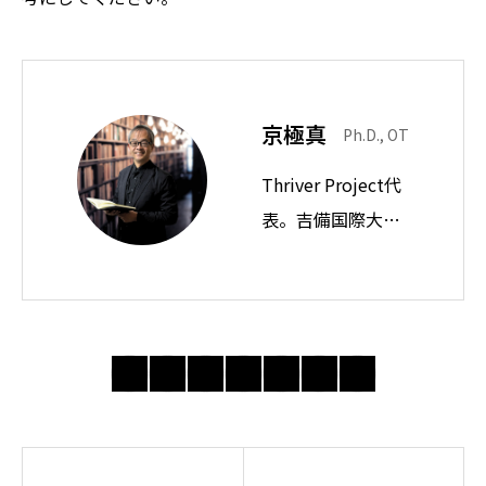
京極真
Ph.D., OT
Thriver Project代
表。吉備国際大学
教授。思想ノート
では身近な違和感
の奥にある前提を
問い直し、分かり
合えない世界で人
間・社会・自由に
ついて考えてい