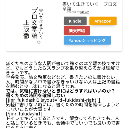
書いて生きていく プロ文
章論
created by
Rinker
Kindle
Amazon
楽天市場
Yahooショッピング
ぼくたちのような人間が書いて稼ぐのは至難の技ですけ
ど、でもどうしたらスランプを乗り越えらるかは理解で
きそうです。
学会発表、論文執筆などなど、書きたいのに書けない
人、時間がない中で書かなきゃいけない人は上記の書籍
を読むと少し楽になると思うなぁ。
では、気軽に書けないときにはどうすればいいのか？
書くための時間を確保しない
[jinr_fukidashi1 layout=”d–fukidashi-right”]
気軽に書けない時には、書くための時間を確保しようと
しないことが大事です
[/jinr_fukidashi1]
トイレでキバってるときでも、飯食ってるときでも、人
と話しているときでも、会議中でもいつでも良いので書
けるときに書く。