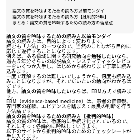
論文の質を吟味するための読み方以前モンダイ
論文の質を吟味するための読み方【批判的吟味】
まとめ：論文の質を吟味するための読み方の留意点
論文の質を吟味するための読み方以前モンダイ
論文の読み方は、目的によって変わります。
読むも「方法」の一つなので、当然のことながら目的に
応じて遂行することになります。
例えば、ある領域に関する研究動向を
勉強したい
なら、
過去５年分ぐらいの総説論文・システマティックレビュ
ーをいくつか入手し、はじめから終わりまで丁寧に読み
込みます。
一度で理解するのは難しいでしょうから、何度も読み込
みことになりますが、それでだいたいの動向がわかるは
ずです。
他方、
論文の質を吟味したい
ならば、EBM方式で読みま
す。
EBM（evidence-based medicine）は、患者の価値観、
専門家の経験、エビデンスを踏まえて最良の判断を行う
方法論です。
論文の質を吟味するための読み方【批判的吟味】
論文の質の吟味は、徹底的に手続き化されているので、
それにそって各論的に吟味していきます。
以下のサイトから批判的吟味のためのチェックシートが
手に入ります。