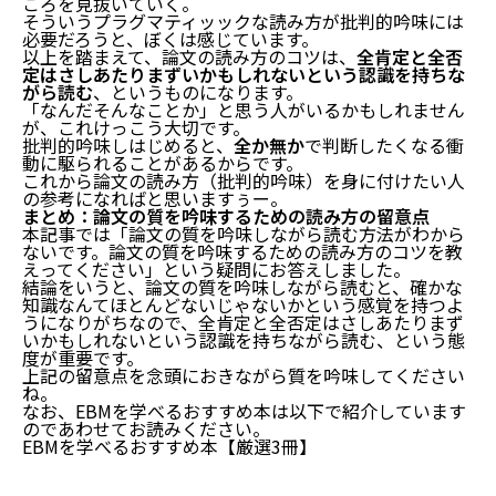
ころを見抜いていく。
そういうプラグマティッックな読み方が批判的吟味には
必要だろうと、ぼくは感じています。
以上を踏まえて、論文の読み方のコツは、
全肯定と全否
定はさしあたりまずいかもしれないという認識を持ちな
がら読む
、というものになります。
「なんだそんなことか」と思う人がいるかもしれません
が、これけっこう大切です。
批判的吟味しはじめると、
全か無か
で判断したくなる衝
動に駆られることがあるからです。
これから論文の読み方（批判的吟味）を身に付けたい人
の参考になればと思いますぅー。
まとめ：論文の質を吟味するための読み方の留意点
本記事では「論文の質を吟味しながら読む方法がわから
ないです。論文の質を吟味するための読み方のコツを教
えってください」という疑問にお答えしました。
結論をいうと、論文の質を吟味しながら読むと、確かな
知識なんてほとんどないじゃないかという感覚を持つよ
うになりがちなので、全肯定と全否定はさしあたりまず
いかもしれないという認識を持ちながら読む、という態
度が重要です。
上記の留意点を念頭におきながら質を吟味してください
ね。
なお、EBMを学べるおすすめ本は以下で紹介しています
のであわせてお読みください。
EBMを学べるおすすめ本【厳選3冊】