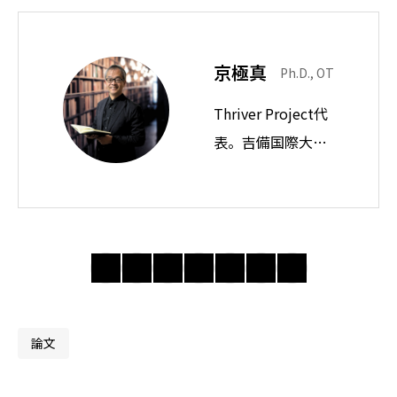
京極真
Ph.D., OT
論文の質を吟味するための読み方以前モンダイ
Thriver Project代
論文の質を吟味するための読み方【批判的吟味】
まとめ：論文の質を吟味するための読み方の留意点
表。吉備国際大学
教授。思想ノート
では身近な違和感
の奥にある前提を
問い直し、分かり
合えない世界で人
間・社会・自由に
ついて考えてい
論文
る。