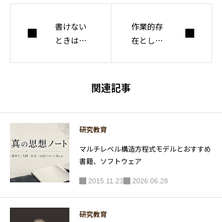
書けない
作業的存
ときはど
在として
うするか
の人間の
諸次元の
理解を深
関連記事
める
研究教育
マルチレベル構造方程式モデルとおすすめ
書籍、ソフトウェア
2015.11.23
2026.06.28
研究教育