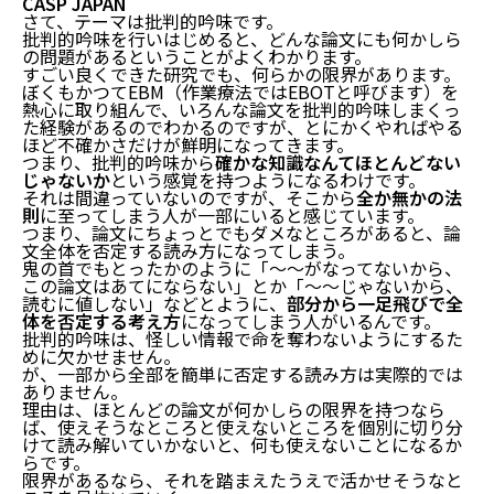
CASP JAPAN
さて、テーマは批判的吟味です。
批判的吟味を行いはじめると、どんな論文にも何かしら
の問題があるということがよくわかります。
すごい良くできた研究でも、何らかの限界があります。
ぼくもかつてEBM（作業療法ではEBOTと呼びます）を
熱心に取り組んで、いろんな論文を批判的吟味しまくっ
た経験があるのでわかるのですが、とにかくやればやる
ほど不確かさだけが鮮明になってきます。
つまり、批判的吟味から
確かな知識なんてほとんどない
じゃないか
という感覚を持つようになるわけです。
それは間違っていないのですが、そこから
全か無かの法
則
に至ってしまう人が一部にいると感じています。
つまり、論文にちょっとでもダメなところがあると、論
文全体を否定する読み方になってしまう。
鬼の首でもとったかのように「〜〜がなってないから、
この論文はあてにならない」とか「〜〜じゃないから、
読むに値しない」などとように、
部分から一足飛びで全
体を否定する考え方
になってしまう人がいるんです。
批判的吟味は、怪しい情報で命を奪わないようにするた
めに欠かせません。
が、一部から全部を簡単に否定する読み方は実際的では
ありません。
理由は、ほとんどの論文が何かしらの限界を持つなら
ば、使えそうなところと使えないところを個別に切り分
けて読み解いていかないと、何も使えないことになるか
らです。
限界があるなら、それを踏まえたうえで活かせそうなと