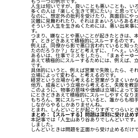
もう一つの例示です。
人生は短いですが、良いことも悪いことも、い
多くの人は「楽しく生きて死にたい」と思って
なのに、想定外の批判を受けたり、真面目にや
災難に見舞われたり、それはまぁいろいろある
そういう人生を生きぬくためには、悪い出来事
す。
つまり、嫌なことや悪いことが起きたときは、
ず、ときどきあえて積極的にスルーするのです。
例えば、同僚から影で悪口言われていると知っ
たのだろうか？」などと考えずに、「へぇ。い
あるいは、仕事でミスをしたら、「まぁそーゆ
あえて積極的にスルーするためには、例えば、
です。
具体的にいうと、例えば営業で失敗したら、そ
立場によって変わる、と考えるのです。
経営という立場から考えると営業がうまくいか
他方、成長という立場から考えると、失敗を教
このように、物事の意味や価値は立場によって
にときどきあえて積極的にスルーしやすくなり
もちろん、常にスルーしていると、誰からも相
しながらやるしかありませんね。
とまれ、しんどいことが起こりすぎてつらいと
まとめ：【スルーする】問題は深刻に受け止め
本記事では「人生山あり谷ありでしんどいです
しました。
しんどいときは問題を正面から受け止めるだけ