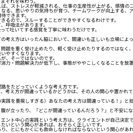
ままそれを味わう。
えば、ストレスが軽減される、仕事の生産性が上がる、感情の
くなる、思いやりの気持ちが育つ、チームワークが向上する、
期待できます。
できるので、スルーすることができやすくなるわけです。
て、呼吸法があります。
吸って吐いてする感覚を丁寧に味わうだけです。
どの考え方はいったん脇において、間違いも正しいも立場によ
。
、問題を重く受け止めたり、軽く受け止めたりするのではなく
養いやすくなります。
んが、そーではないのです。
解消力・問題解決力が低下し、事態がややこしくなることを放
理路をたどっていくような考え方です。
て、考え方が間違っているかどうかは、その人の関心や置かれて
の実践を重視しすぎる）あなたの考え方は間違っている！」と
と腹が立ったり、「どこが間違っているんだろう？」と不安にな
イエント中心の実践という考え方は、クライエントが自己決定
したいという関心があれば、おそらく正しいです。
あり、とにもかくにも救命しなければならないという関心があ