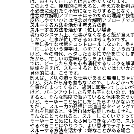
ば、おそらく正しいとは言いがたくなります。
このように、原理的に考えると、考え方を批判
不必要に恐れたり不安になったりすることなく
信念対立解明アプローチはそのための理論と技
反応しやすいひとは信念対立解明アプローチで
スルーする方法を活かす考え方の例
スルーする方法を活かす：忙しい場合
現行のシステム上、仕事がなくなると飯が食え
しかし、仕事が忙しすぎるのは考えものです。
上手に多忙な状態をコントロールしないと、身
「忙しいという漢字は、心を亡くす」という意
けど、今の時代、ヘタしたら多忙で命を亡くし
だから、忙しいの意味はもうちょい重い。
では、どーしたら身も心も消耗するリスクを解
結論を言えば、スルーするとよいのではないか
具体的には、こうです。
例えば、〆切の迫った仕事があると無理しちゃ
けど、死んだら身も蓋もないので、しんどかっ
仕事がたまってくると、過剰に頑張ってしまい
けど、バーンアウトしたら元も子もないので、
すると、そんな態度で働いていると信用を失う
けど、そーゆーこと気にしだしたらキリがない
ただし、スルー力の発揮には適当なタイミング
それを見誤ると、生活自体が破綻しかねません
そんなこと言われると、スルーしにくいですっ
そーゆーこと気にしたら何もできないので、ス
やるべきことはやりつつ、よい意味でテキトー
スルーする方法を活かす：嫌なことがある場合