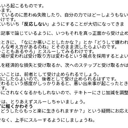
ろいろ起こるものです。
います。
っているのに思わぬ失敗したり、自分の力ではどーしようもな
わけです。
にいちいち「
反応しない
」ようにすることが大切になってきま
本記事で論じているように、いつもそれを真っ正面から受け止
たときに、「なにか悪いことしたかな？」とか「どうして嫌わ
ろんな考え方があるのね」とそのまま流したらよいのです。
ーこともあるやろ」とスルーしてみるわけです。
立場が変われば受け取り方は変わるという視点を採用するとよ
れを経済的な損失と受け取るか、次へのステップと受け取るか
ないことは、前者として受け止められるでしょう。
訓にしたらよいので、後者として受け止められるはずです。
変わるという感度がしっかりあると、悪い出来事が起こったと
ます。
手にされなくなるかもしれないので、テキトーにさじ加減を調
きは、とりあえずスルーしちゃいましょう。
ずに軽くかわそう
。どうしたらもっと楽に生きられますか？」という疑問にお応
でなく、上手にスルーするようにしましょうね。