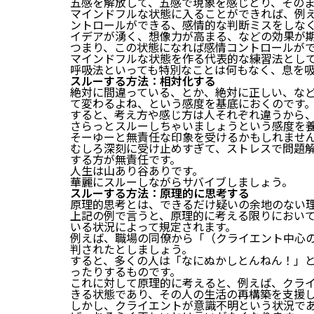
五感を解放して、五感で現象を感じとり、その
マインドフルな状態に入ることができれば、例
ントロールができる、感情的な判断ミスをしな
イデアが湧く、想像力が高まる、などの効果が
つまり、この状態になれば感情コントロールが
マインドフルな状態を作る代表的な練習法とし
呼吸法といっても特別なことは何もなく、息を
スルーする方法：相対化する
絶対に間違っている、とか、絶対に正しい、な
て変わるよね、という感度を基底におくのです
すると、考え方や感じ方は人それぞれ違うから
さらっとスルーしちゃいましょうという感度を
そーゆーと無責任な印象を受けるかもしれませ
むしろ深刻に受け止めすぎて、ストレスで問題
する方が無責任です。
人生は山あり谷ありです。
華麗にスルーしながらサバイブしましょう。
スルーする方法：原理的に思考する
原理的思考とは、できるだけ疑いの余地のない
上記の例で言うと、原理的に考える限りにおい
いる状況によって規定されます。
例えば、職場の同僚から「（クライエント中心
判されたとしましょう。
すると、多くの人は「なにぬかしとんねん！」
ったりするものです。
これに対して原理的に考えると、例えば、クラ
きる状態であり、その人の生活の再構築を支援
しかし、クライエントが意識不明という状況で