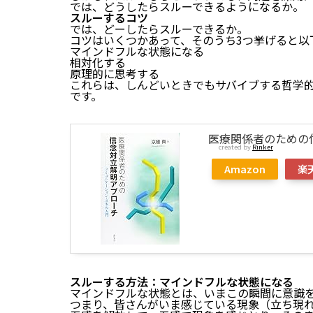
では、どうしたらスルーできるようになるか。
スルーするコツ
では、どーしたらスルーできるか。
コツはいくつかあって、そのうち3つ挙げると以
マインドフルな状態になる
相対化する
原理的に思考する
これらは、しんどいときでもサバイブする哲学
です。
医療関係者のための
created by
Rinker
Amazon
楽
スルーする方法：マインドフルな状態になる
マインドフルな状態とは、いまこの瞬間に意識
つまり、皆さんがいま感じている現象（立ち現