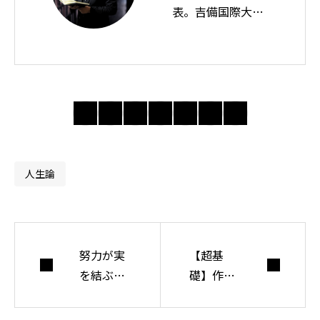
表。吉備国際大学
教授。思想ノート
では身近な違和感
の奥にある前提を
問い直し、分かり
合えない世界で人
間・社会・自由に
ついて考えてい
人生論
る。
努力が実
【超基
を結ぶた
礎】作業
めにはコ
療法士の
ツがあ
ためのエ