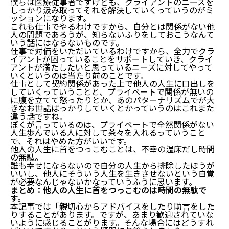
僕らは医療従事者ですけども、クライアントのニーズを
しっかり汲み取ってそれを解決していくっていうのがミ
ッションになります。
これも仕事でやるわけですから、自分とは関係がない他
人の問題であろうが、知らないふりをしておこうなんて
いう話にはならないものです。
仕事で対価をいただいているわけですから、全力でクラ
イアントが困っていることをサポートしていき、クライ
アントが満たしたいと思っているニーズに対してやって
いくというのは当たり前のことです。
仕事として契約関係があった上で他人の人生に口出しを
していくっていうことと、プライベートで関係が無いの
に腹を立てて怒ったりとか、あのパターナリズムでが大
きなお世話ばっかりしていくとかっていうのはこれまた
違う話ですね。
ぼくが言っているのは、プライベートで全然関係がない
人生歩んでいる人に対して茶々を入れるっていうこと
で、それはやめた方がいいです。
他人の人生に首をつっこむことは、不幸の温床だし時間
の無駄。
誰も幸せにならないので自分の人生から排除したほうが
いいし、他人にそういう人生を生きさせないという自覚
が必要なんじゃないかなっていうふうに思います。
まとめ：他人の人生に首をつっこむのは時間の無駄で
す。
本記事では「親切心からアドバイスをしたり助言をした
りすることがあります。ですが、あまり歓迎されていな
いように感じることがります。そんな場合にはどうすれ