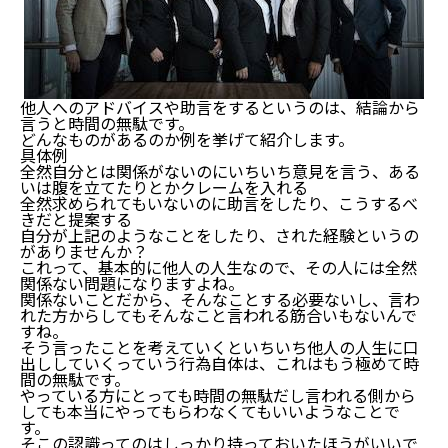
他人へのアドバイスや助言をするというのは、結論から
言うと時間の無駄です。
どんなものがあるのか例を挙げて紹介します。
具体例
全然自分とは関係がないのにいちいち意見を言う、ある
いは腹を立てたりとかクレームを入れる
全然求められてもいないのに助言をしたり、こうするべ
きだと提案する
自分が上記のようなことをしたり、された経験というの
がありませんか？
これって、基本的に他人の人生なので、その人には全然
関係ない問題になりますよね。
関係ないことだから、そんなことする必要ないし、言わ
れた方からしてもそんなこと言われる筋合いもないんで
すね。
そう言ったことを考えていくといちいち他人の人生に口
出ししていくっていう行為自体は、これはもう極めて時
間の無駄です。
やっている方にとっても時間の無駄だし言われる側から
しても本当にやってもらわなくてもいいようなことで
す。
そこの認識ってのはしっかり持っておいたほうがいいで