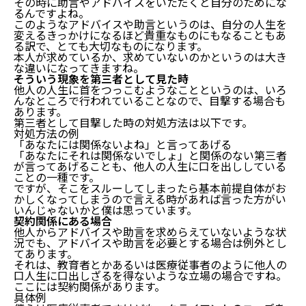
その時に助言やアドバイスをいただくと自分のためにな
るんですよね。
このようなアドバイスや助言というのは、自分の人生を
変えるきっかけになるほど貴重なものにもなることもあ
る訳で、とても大切なものになります。
本人が求めているか、求めていないのかというのは大き
な違いになってきますね。
そういう現象を第三者として見た時
他人の人生に首をつっこむようなことというのは、いろ
んなところで行われていることなので、目撃する場合も
他人の人生に首をつっこむのは時間の無駄です。
あります。
他人の人生に首をつっこむのが時間の無駄になるのは
第三者として目撃した時の対処方法は以下です。
対処方法の例
どうして？
「あなたには関係ないよね」と言ってあげる
「あなたにそれは関係ないでしょ」と関係のない第三者
では、どうして時間の無駄になってしまうのか？
が言ってあげることも、他人の人生に口を出ししている
では、そんな時にはどのようにすればいいのか？
ことの一種です。
【注意点】他人の人生に首をつっこむのが必要な時も
ですが、そこをスルーしてしまったら基本前提自体がお
かしくなってしまうので言える時があれば言った方がい
ある
いんじゃないかと僕は思っています。
契約関係にある場合
他人から助言やアドバイスを求めらている場合
他人からアドバイスや助言を求めらえていないような状
そういう現象を第三者として見た時
況でも、アドバイスや助言を必要とする場合は例外とし
契約関係にある場合
てあります。
それは、教育者とかあるいは医療従事者のように他人の
まとめ：他人の人生に首をつっこむのは時間の無駄で
口人生に口出しざるを得ないような立場の場合ですね。
す。
ここには契約関係があります。
具体例