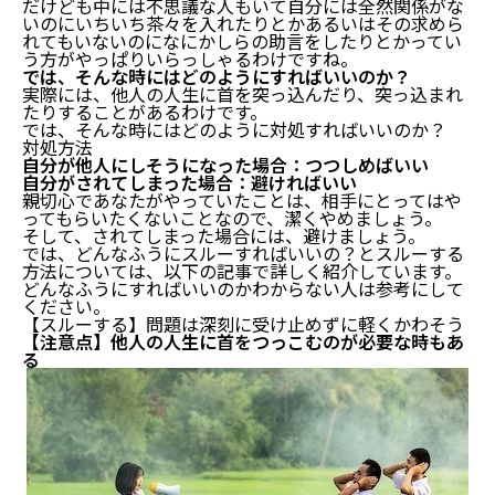
だけども中には不思議な人もいて自分には全然関係がな
いのにいちいち茶々を入れたりとかあるいはその求めら
れてもいないのになにかしらの助言をしたりとかってい
う方がやっぱりいらっしゃるわけですね。
では、そんな時にはどのようにすればいいのか？
実際には、他人の人生に首を突っ込んだり、突っ込まれ
たりすることがあるわけです。
では、そんな時にはどのように対処すればいいのか？
対処方法
自分が他人にしそうになった場合：つつしめばいい
自分がされてしまった場合：避ければいい
親切心であなたがやっていたことは、相手にとってはや
ってもらいたくないことなので、潔くやめましょう。
そして、されてしまった場合には、避けましょう。
では、どんなふうにスルーすればいいの？とスルーする
方法については、以下の記事で詳しく紹介しています。
どんなふうにすればいいのかわからない人は参考にして
ください。
【スルーする】問題は深刻に受け止めずに軽くかわそう
【注意点】他人の人生に首をつっこむのが必要な時もあ
る