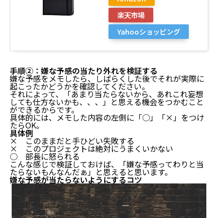
楽天市場
Yahooショッピング
手順②：嫌な予感の当たり外れを検証する
嫌な予感をメモしたら、しばらくした後でそれが実際に
起こったかどうかを確認してください。
それによって、「あまり当たらないから、あれこれ妄想
しても仕方ないかも、、、」と思える機会をつかむこと
ができるからです。
具体的には、メモした内容の左側に「○」「×」をつけ
たらOK。
具体例
× このままだと手ひどい失敗する
× このプロジェクトは絶対にうまくいかない
○ 部長に怒られる
こんな感じで検証しておけば、「嫌な予感ってわりと当
たらないもんなんだぁ」と思えると思います。
嫌な予感が当たらないようにするコツ