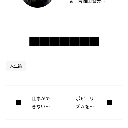
表。吉備国際大学
教授。思想ノート
では身近な違和感
の奥にある前提を
問い直し、分かり
合えない世界で人
間・社会・自由に
ついて考えてい
人生論
る。
仕事がで
ポピュリ
きない同
ズムを学
僚のフォ
べるおす
ローは片
すめ本厳