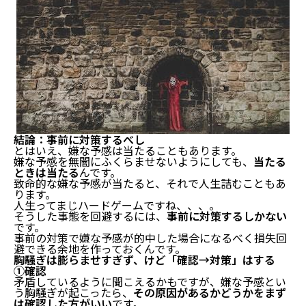
結論：事前に対策するべし
とはいえ、嫌な予感は当たることもあります。
嫌な予感を無闇にふくらませないようにしても、
当たる
ときは当たる
んです。
致命的な嫌な予感が当たると、それで人生詰むこともあ
ります。
人生ってまじハードゲームですね、、、。
そうした事態を回避するには、
事前に対策するしかない
です。
事前の対策で嫌な予感が的中した場合になるべく損失回
避できる余地を作っておくんです。
胸騒ぎは膨らませすぎず、けど「確認→対策」はする
①確認
矛盾しているように聞こえるかもですが、嫌な予感とい
う胸騒ぎが起こったら、
その原因があるかどうかをまず
は確認した方がいい
です。