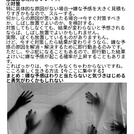
②対策
特に具体的な原因がない場合→嫌な予感を大きく見積も
りすぎかもなので、スルーする。
何かしらの原因が思いあたる場合→今すぐ対策すべき
か、しばし放置でよいのか、を検討する。
対策してもしなくても、結果が変わらないと予想される
ならば、しばし放置でよいかもしれません。
実際、ぼくも放置しているものがありますもん。
けど、今すぐ対策したら結果が変わりそうなら、嫌な予
感の原因を解消・解決するために即行動あるのみです。
ただし、やぶ蛇になることもあるので、即行動した結果
よけいに嫌な予感が起こる確率が上昇することもありま
す。
こればっかりは、やってみなくちゃわからないですね。
こころ楽しく生きる方法【今ここに集中する】
まとめ：嫌な予感はわりと当たらないと気づきはじめる
と勇気がわくかもしれない