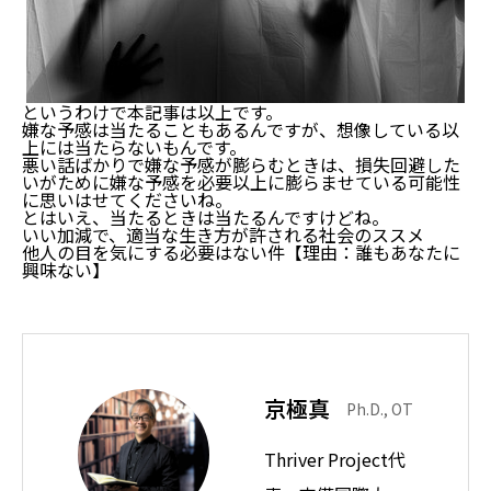
というわけで本記事は以上です。
嫌な予感は当たることもあるんですが、想像している以
上には当たらないもんです。
悪い話ばかりで嫌な予感が膨らむときは、損失回避した
いがために嫌な予感を必要以上に膨らませている可能性
に思いはせてくださいね。
とはいえ、当たるときは当たるんですけどね。
いい加減で、適当な生き方が許される社会のススメ
他人の目を気にする必要はない件【理由：誰もあなたに
興味ない】
京極真
Ph.D., OT
Thriver Project代