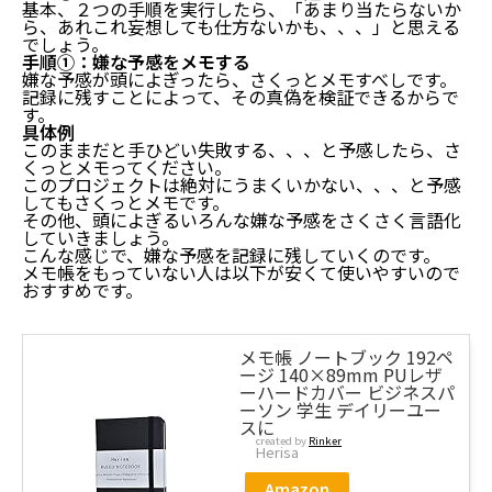
基本、２つの手順を実行したら、「あまり当たらないか
ら、あれこれ妄想しても仕方ないかも、、、」と思える
でしょう。
手順①：嫌な予感をメモする
嫌な予感が頭によぎったら、さくっとメモすべしです。
記録に残すことによって、その真偽を検証できるからで
す。
嫌な予感はわりと当たらないと気づきはじめると勇気
具体例
がわくかもしれない
このままだと手ひどい失敗する、、、と予感したら、さ
くっとメモってください。
このプロジェクトは絶対にうまくいかない、、、と予感
結論：嫌な予感は想像以上に起こらない
してもさくっとメモです。
よくある疑問：嫌な予感は当たらないんですか？
その他、頭によぎるいろんな嫌な予感をさくさく言語化
よくある疑問：良い予感よりも、嫌な予感を大きく
していきましょう。
見積もるのはなぜ？
こんな感じで、嫌な予感を記録に残していくのです。
嫌な予感を無闇にふくらませないコツ
メモ帳をもっていない人は以下が安くて使いやすいので
おすすめです。
手順①：嫌な予感をメモする
手順②：嫌な予感の当たり外れを検証する
嫌な予感が当たらないようにするコツ
メモ帳 ノートブック 192ペ
ージ 140×89mm PUレザ
ーハードカバー ビジネスパ
結論：事前に対策するべし
ーソン 学生 デイリーユー
胸騒ぎは膨らませすぎず、けど「確認→対策」はす
スに
る
created by
Rinker
Herisa
まとめ：嫌な予感はわりと当たらないと気づきはじめ
ると勇気がわくかもしれない
Amazon