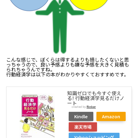
こんな感じで、ぼくらは得するよりも損したくないと思
っちゃうので、良い予感よりも嫌な予感を大きく見積も
られちゃうんですね。
行動経済学は以下の本がわかりやすくておすすめです。
知識ゼロでも今すぐ使え
る! 行動経済学見るだけノ
ート
created by
Rinker
Kindle
Amazon
楽天市場
Yahooショッピング