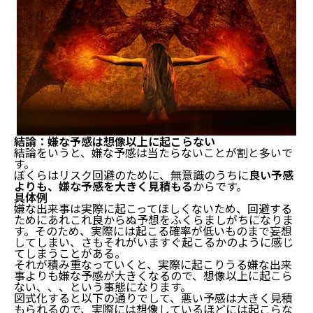
結論：嫌な予感は想像以上に起こらない
結論をいうと、嫌な予感は当たらないことが割と多いで
す。
ぼくらはリスク回避のために、無意識のうちに
良い予感
よりも、嫌な予感を大きく見積もる
からです。
具体例
嫌な出来事は実際に起こってほしくないため、回避する
ためにあれこれ良からぬ予想をふくらましがちになりま
す。そのため、実際には起こる確率が低いものまで妄想
してしまい、さもそれがいますぐ起こるかのように感じ
てしまうことがある。
それが積み重なっていくと、実際に起こりうる嫌な出来
事よりも嫌な予感が大きくなるので、想像以上に起こら
ない、、、という事態になります。
図式化すると以下の通りでして、悪い予感は大きく見積
もられるので、実際には想像しているほどには起こらな