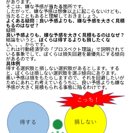
があります。
そこは、嫌な予感が
当たる
箇所です。
したがって、嫌な予感は想像以上に起こらないけども、
当たることもあると理解しておきましょう。
よくある疑問：良い予感よりも、嫌な予感を大きく見積
もるのはなぜ？
疑問
良い予感よりも、嫌な予感を大きく見積もるのはなぜ？
結論をいうと、
ぼくらは得するよりも損したくな
い
、、、からです。
これは行動経済学の「プロスペクト理論」で説明されて
いる事象でして、ぼくらは損失回避を最優先にする傾向
があるのです。
具体例
得する選択肢と損しない選択肢があるとします。する
と、ぼくらは損しない選択肢を選ぶ傾向にあります。
悪い予感は損をもたらしますので、それを回避したいが
ためにあれこれ考えているうちに、良い予感よりも嫌な
予感が大きく見積もられる事態に陥るわけです。