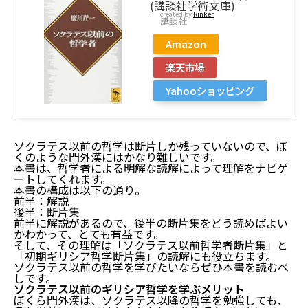
(講談社学術文庫)
created by
Rinker
講談社
Amazon
哲学まとめおすすめ本3冊
楽天市場
哲学まとめおすすめ本その①：ソクラテス以前哲学
Yahooショッピング
者断片集
哲学まとめおすすめ本その②：初期ギリシア哲学断片
集
哲学まとめおすすめ本その③：ソクラテス以前の哲学
ソクラテス以前の哲学は断片しか残っていないので、ぼ
者
くのような門外漢にはかなり難しいです。
ソクラテス以前のギリシア哲学を学ぶメリット
本書は、哲学者による明解な読解によって理解をナビゲ
ートしてくれます。
本書の構成は以下の通り。
利点①：哲学の本質を理解しやすくなる
前半：解説
利点②：ソクラテス以降の哲学の意味を理解しやす
後半：断片集
くなる
前半に解説があるので、後半の断片集をどう読めばよい
まとめ：哲学まとめおすすめ本3冊【ソクラテス以前
かわかって、とても有益です。
のギリシア哲学】
そして、その理解は「ソクラテス以前哲学者断片集」と
「初期ギリシア哲学断片集」の読解にも役立ちます。
ソクラテス以前の哲学を学びたいならぜひ本書を読むべ
しです。
ソクラテス以前のギリシア哲学を学ぶメリット
ぼくら門外漢は、ソクラテス以降の哲学を勉強しても、