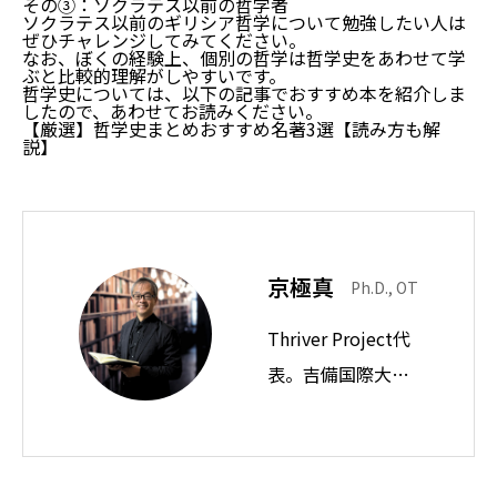
その③：ソクラテス以前の哲学者
ソクラテス以前のギリシア哲学について勉強したい人は
ぜひチャレンジしてみてください。
なお、ぼくの経験上、個別の哲学は哲学史をあわせて学
ぶと比較的理解がしやすいです。
哲学史については、以下の記事でおすすめ本を紹介しま
したので、あわせてお読みください。
【厳選】哲学史まとめおすすめ名著3選【読み方も解
説】
京極真
Ph.D., OT
Thriver Project代
表。吉備国際大学
教授。思想ノート
では身近な違和感
の奥にある前提を