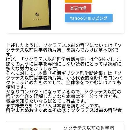
楽天市場
Yahooショッピング
上述したように、ソクラテス以前の哲学については「ソ
クラテス以前哲学者断片集」を読んでおけば基本OKで
す。
けど、「ソクラテス以前哲学者断片集」は全6巻でして、
ぼくのように哲学を専門にしない読者にとっては読解に
多大な労力をようします。
それに対して、本書「初期ギリシア哲学断片集」は「ソ
クラテス以前哲学者断片集」から代表的な断片をコンパ
クトにまとめたものでして、全体像をつかむにはとても
便利です。
かなりコンパクトになっているので、ソクラテス以前の
哲学の全容を理解したいなら本書は不十分ですけども、
概要を知りたいならばとても有益です。
まず概要を知りたい人は本書を読むべしです。
哲学まとめおすすめ本その③：ソクラテス以前の哲学者
ソクラテス以前の哲学者