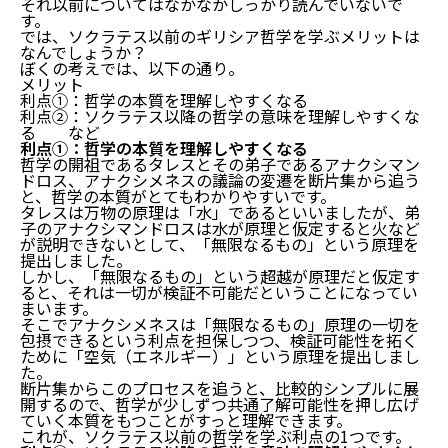
それ以前についてはなかなかしっかり読んでいないで
す。
では、ソクラテス以前のギリシア哲学を学ぶメリットは
なんでしょうか？
ぼくの考えでは、以下の通り。
メリット
利点①：哲学の本質を理解しやすくなる
利点②：ソクラテス以降の哲学の意味を理解しやすくな
る など
利点①：哲学の本質を理解しやすくなる
哲学の開祖であるタレスとその弟子であるアナクシマン
ドロス、アナクシメネスの議論の変遷を断片集から追う
と、哲学の本質がとてもわかりやすいです。
タレスは万物の原理は「水」であるといいましたが、弟
子のアナクシマンドロスは水が原理と仮定すると火など
が説明できないとして、「無限なるもの」という原理を
提出しました。
しかし、「無限なるもの」という超越が原理だと仮定す
ると、それは一切が検証不可能だということになってい
まいます。
そこでアナクシメネスは「無限なるもの」原理の一切を
包摂できるという利点を担保しつつ、検証可能性を拓く
ために「空気（エネルギー）」という原理を提出しまし
た。
断片集からこのプロセスを追うと、比較的シンプルに展
開するので、哲学が少しずつ共通了解可能性を押し広げ
ていく本質をもつことがすっと理解できます。
これが、ソクラテス以前の哲学を学ぶ利点の1つです。