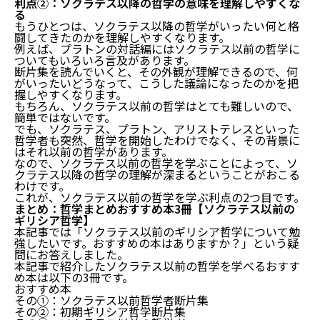
利点②：ソクラテス以降の哲学の意味を理解しやすくな
る
もうひとつは、ソクラテス以降の哲学がいったい何と格
闘してきたのかを理解しやすくなります。
例えば、プラトンの対話編にはソクラテス以前の哲学に
ついてもいろいろ言及があります。
断片集を読んでいくと、その外観が理解できるので、何
がいったいどうなって、こうした議論になったのかを把
握しやすくなります。
もちろん、ソクラテス以前の哲学はとても難しいので、
簡単ではないです。
でも、ソクラテス、プラトン、アリストテレスといった
哲学者も突然、哲学を開始したわけでなく、その背景に
はそれ以前の哲学があります。
なので、ソクラテス以前の哲学を学ぶことによって、ソ
クラテス以降の哲学の理解が深まるということがおこる
わけです。
これが、ソクラテス以前の哲学を学ぶ利点の2つ目です。
まとめ：哲学まとめおすすめ本3冊【ソクラテス以前の
ギリシア哲学】
本記事では「ソクラテス以前のギリシア哲学について勉
強したいです。おすすめの本はありますか？」という疑
問にお答えしました。
本記事で紹介したソクラテス以前の哲学を学べるおすす
め本は以下の3冊です。
おすすめ本
その①：ソクラテス以前哲学者断片集
その②：初期ギリシア哲学断片集