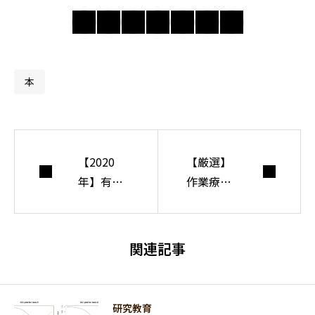
問い直し、分かり
合えない世界で人
間・社会・自由に
ついて考えてい
本
る。
【2020
【厳選】
年】有
作業療法
益！新年
士が登場
の抱負お
する映画
すすめ5選
4選【見
関連記事
【達成の
る方法も
仕方もあ
解説】
わせて解
研究教育