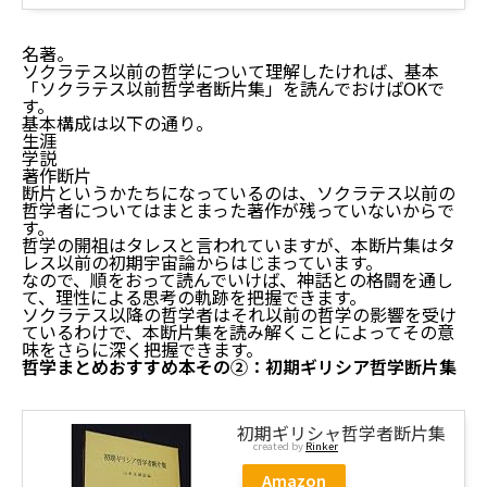
名著。
ソクラテス以前の哲学について理解したければ、基本
「ソクラテス以前哲学者断片集」を読んでおけばOKで
す。
基本構成は以下の通り。
生涯
学説
著作断片
断片というかたちになっているのは、ソクラテス以前の
哲学者についてはまとまった著作が残っていないからで
す。
哲学の開祖はタレスと言われていますが、本断片集はタ
レス以前の初期宇宙論からはじまっています。
なので、順をおって読んでいけば、神話との格闘を通し
て、理性による思考の軌跡を把握できます。
ソクラテス以降の哲学者はそれ以前の哲学の影響を受け
ているわけで、本断片集を読み解くことによってその意
味をさらに深く把握できます。
哲学まとめおすすめ本その②：初期ギリシア哲学断片集
初期ギリシャ哲学者断片集
created by
Rinker
Amazon