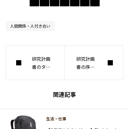
合えない世界で人
間・社会・自由に
ついて考えてい
人間関係・人付き合い
る。
研究計画
研究計画
書のタイ
書の序論
トルを決
の書き方
める３つ
のコツ
のポイン
【第１パ
関連記事
トとは？
ラグラ
フ】
生活・仕事