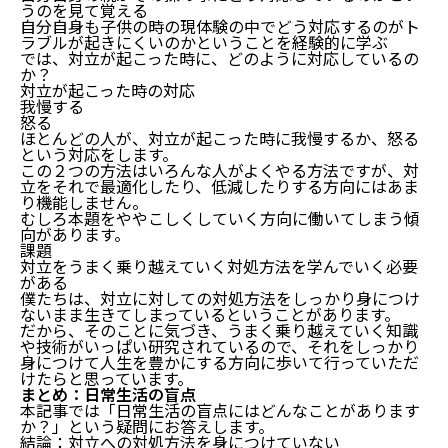
うのを見て覚える
自分自身も子供の時の現体験の中でどう対応するのがト
ラブルが起きにくいのかということを経験的に学ぶ
では、対立が起こった時に、どのように対応しているの
か？
対立が起こった時の対応
我慢する
怒る
ほとんどの人が、対立が起こった時に我慢するか、怒る
という対応をします。
この２つの方法はいろんな人がよくやる方法ですが、対
立をそれで最適化したり、低減したりする方向にはあま
り機能しません。
むしろ本題をややこしくしていく方向に働いてしまう傾
向があります。
課題
対立をうまく乗り越えていく対処方法を学んでいく必要
がある
僕たちは、対立に対しての対処方法をしっかり身につけ
ないまま生きてしまっているということがあります。
だから、そのことに気づき、うまく乗り越えていく知識
や技術がいっぱい研究されているので、それをしっかり
身につけて人生を豊かにする方向に歩いて行っていただ
けたらと思っています。
まとめ：日常生活の盲点
本記事では「日常生活の盲点にはどんなことがあります
か？」という疑問にお答えします。
結論：対立への対処方法を身につけていない