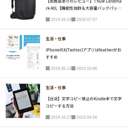
【失敗談ありのレビュー】Thule Landma
rk 40L【機能性抜群＆大容量バックパッ
ク】
2019.09.03
2026.07.07
生活・仕事
iPhoneのX(Twitter)アプリはfeatherがお
すすめ
2019.05.12
2023.10.06
生活・仕事
【合法】文字コピー禁止のKindle本で文字
コピーする方法
2019.10.27
2023.09.26