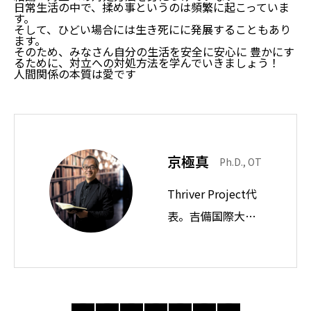
日常生活の中で、揉め事というのは頻繁に起こっていま
す。
そして、ひどい場合には生き死にに発展することもあり
ます。
そのため、みなさん自分の生活を安全に安心に 豊かにす
るために、対立への対処方法を学んでいきましょう！
人間関係の本質は愛です
日常生活の盲点
結論：対立への対処方法を身につけていない
対立への対処方法について教育を受けない問題
京極真
Ph.D., OT
まとめ：日常生活の盲点
Thriver Project代
表。吉備国際大学
教授。思想ノート
では身近な違和感
の奥にある前提を
問い直し、分かり