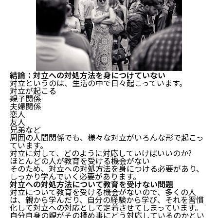
結論：対立への対処方法を身につけていない
対立というのは、生活の中で日々起こっています。
対立が起こる
親子関係
夫婦関係
恋人
友人
兄弟など
周囲の人間関係でも、様々な対立がいろんな形で起こっ
ています。
対立に対して、どのように対応していけばいいのか?
ほとんどの人が教育を受ける機会がない
そのため、対立への対処方法を身につける必要があり、
しっかり学んでいく必要があります。
対立への対処方法について教育を受けない問題
対立について教育を受ける機会がないので、多くの人
は、親から学んだり、自分の経験から学び、それを習慣
化して対立への対応として定着させてしまっています。
自分自身の親がその揉め事にどう対応しているのかとい