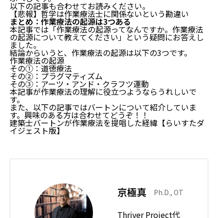
以下の記事も合わせてお読みください。
【悲報】哲学は作業療法士に関係ないという勘違い
まとめ：作業療法の起源は3つある
本記事では「作業療法の起源ってなんですか。作業療法
の起源について教えてください」という疑問にお答えし
ました。
結論からいうと、作業療法の起源は以下の3つです。
作業療法の起源
その①：道徳療法
その②：プラグマティズム
その③：アーツ・アンド・クラフツ運動
本記事が作業療法の理解に役立つようならうれしいで
す。
また、以下の記事ではバートンについて紹介していま
す。興味のある方は合わせてどうぞ！！
建築士バートンが作業療法を提唱した経緯【らいすたダ
イジェスト版】
京極真
Ph.D., OT
Thriver Project代