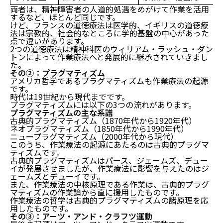
両者は、精神障害者の人道的処遇をめがけて作業を活用
するなど、ほとんど同じです。
けど、フランスの道徳療法は医学的、イギリスの道徳療
法は宗教的、社会的なところに学的基盤の中心があった
点で違いがあります。
2つの道徳療法は精神科医のウィリアム・ラッシュ・ダン
トンによって作業療法へと発展的に継承されていきまし
た。
その②：プラグマティズム
アメリカ哲学であるプラグマティズムも作業療法の起源
です。
時代は19世紀から現代までです。
プラグマティズムには以下の3つの流れがあります。
プラグマティズムの主な系譜
古典的プラグマティズム（1870年代から1920年代）
ネオプラグマティズム（1850年代から1990年代）
ニュープラグマティズム（2000年代から現代）
このうち、作業療法の起源にあたるのは古典的プラグマ
ティズムです。
古典的プラグマティズムはパース、ジェームズ、デュー
イが発展させましたが、作業療法に影響を与えたのはジ
ェームズとデューイです。
また、作業療法の中核原理である作業は、古典的プラグ
マティズムの作業論から直に援用したものです。
作業療法の哲学は古典的プラグマティズムの諸原理を応
用したものです。
その③：アーツ・アンド・クラフツ運動