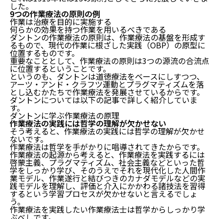
その①：道徳療法
した。
その②：プラグマティズム
9つの作業療法の原則の例
その③：アーツ・アンド・クラフツ運動
作業は治療を目的に実施する
何らかの効果を持つ作業を用いるべきである
起源からいうと作業療法は哲学的実践論
ダントンの作業療法の原則は、作業療法の基盤を形成す
るもので、現代の作業に根ざした実践（OBP）の原型に
結論：起源からいうと作業療法は哲学的実践論
位置するものです。
作業療法の原則は3つの源流の合流点
重要なこととして、作業療法の原則は3つの源流の合流点
作業療法の実践には哲学の理解が欠かせない
に位置するということです。
というのも、ダントンは道徳療法をベースにしすつつ、
まとめ：作業療法の起源は3つある
アーツ・アンド・クラフツ運動とプラグマティズムを落
とし込むかたちで作業療法を発展させているからです。
ダントンについては以下の記事で詳しく紹介していま
す。
ダントンに学ぶ作業療法の原理
作業療法の実践には哲学の理解が欠かせない
そう考えると、作業療法の実践には哲学の理解が欠かせ
ないです。
作業療法は哲学を手がかりに唱導されてきたからです。
作業療法の起源から考えると、作業療法を実践するには
啓蒙主義、プラグマティズム、社会主義などといった哲
学をしっかり学び、そのうえでそれを現代化した人間作
業モデル、作業遂行と結びつきのカナダモデルなどの実
践モデルを理解し、評価と介入にかかわる諸技法を習得
するという学習プロセスが欠かせないと言えるでしょ
う。
作業療法を実践したい作業療法士は哲学からしっかり学
ぶべしです。