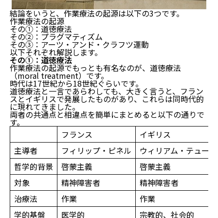
結論をいうと、作業療法の起源は以下の3つです。
作業療法の起源
その①：道徳療法
その②：プラグマティズム
その③：アーツ・アンド・クラフツ運動
以下それぞれ解説します。
その①：道徳療法
作業療法の起源でもっとも有名なのが、道徳療法
（moral treatment）です。
時代は17世紀から18世紀ぐらいです。
道徳療法と一言であらわしても、大きく言うと、フラン
スとイギリスで発展したものがあり、これらは同時代的
に現れてきました。
両者の共通点と相違点を簡単にまとめると以下の通りで
す。
フランス
イギリス
主導者
フィリップ・ピネル
ウィリアム・テューク
哲学的背景
啓蒙主義
啓蒙主義
対象
精神障害者
精神障害者
治療法
作業
作業
学的基盤
医学的
宗教的、社会的