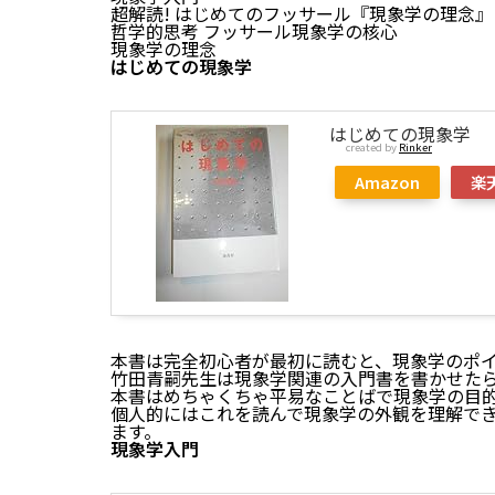
超解読! はじめてのフッサール『現象学の理念』
哲学的思考 フッサール現象学の核心
現象学の理念
はじめての現象学
はじめての現象学
created by
Rinker
Amazon
楽
本書は完全初心者が最初に読むと、現象学のポ
竹田青嗣先生は現象学関連の入門書を書かせた
本書はめちゃくちゃ平易なことばで現象学の目
個人的にはこれを読んで現象学の外観を理解で
ます。
現象学入門