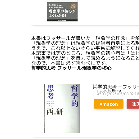
本書はフッサールが書いた「現象学の理念」を
「現象学の理念」は現象学の提唱者自身による
うえで、これ以上ないぐらい平易に解説してく
本記事では実のところ、現象学の初心者は「は
「現象学の理念」を自力で読めるようになるこ
なので、本書は必ず読むべしです。
哲学的思考 フッサール現象学の核心
哲学的思考―フッサ
created by
Rinker
¥503
(2025/05/08 02
Amazon
楽