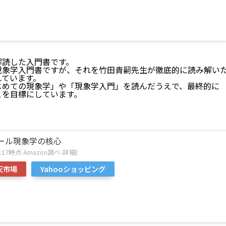
解読した入門書です。
現象学入門書ですが、それを竹田青嗣先生が徹底的に読み解い
れています。
じめての現象学」や「現象学入門」を読んだうえで、最終的に
とを目標にしています。
ール現象学の核心
:16:17時点 Amazon調べ-
詳細)
天市場
Yahooショッピング