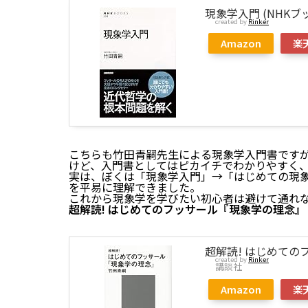
現象学入門 (NHKブ
created by
Rinker
Amazon
楽
こちらも竹田青嗣先生による現象学入門書です
けど、入門書としてはピカイチでわかりやすく
実は、ぼくは「現象学入門」→「はじめての現
を平易に理解できました。
これから現象学を学びたい初心者は避けて通れ
超解読! はじめてのフッサール『現象学の理念』
超解読! はじめての
created by
Rinker
講談社
Amazon
楽