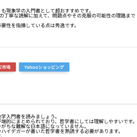
」も現象学の入門書として超おすすめです。
学の丁寧な読解に加えて、問題点やその克服の可能性の理路まで
必要性を指摘している点は秀逸です。
天市場
Yahooショッピング
象学入門書を読みましょう。
が端的にまとめられており、哲学書にしては理解しやすいです
りがちな難解な日本語になっていません。
やハイデガーが書いた哲学書を熟読する必要があります。
す。