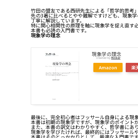
竹田の盟友である西研先生による「哲学的思考
先の3著に比べるとやや難解ですけども、現象
丁寧に解説しています。
特に関心相関性の原理を軸に現象学を捉え直す
本書も必読の入門書です。
現象学の理念
現象学の理念
created by
Rinker
Amazon
楽
最後に、完全初心者はフッサール自身による現
本書は初期の現象学ですが、現象学のポイント
また、本書の訳文はわかりやすく、哲学書にあ
現象学を学びたければ、最終的にはフッサール
本書はそのとっかかりとして、最適な入門書で