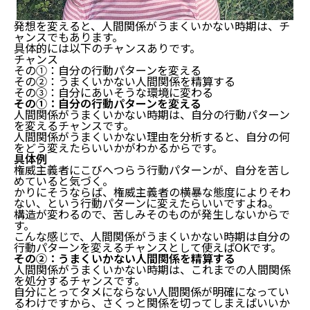
発想を変えると、人間関係がうまくいかない時期は、チ
ャンスでもあります。
具体的には以下のチャンスありです。
チャンス
その①：自分の行動パターンを変える
その②：うまくいかない人間関係を精算する
その③：自分にあいそうな環境に変わる
その①：自分の行動パターンを変える
人間関係がうまくいかない時期は、自分の行動パターン
を変えるチャンスです。
人間関係がうまくいかない理由を分析すると、自分の何
をどう変えたらいいかがわかるからです。
具体例
権威主義者にこびへつらう行動パターンが、自分を苦し
めていると気づく。
かりにそうならば、権威主義者の横暴な態度によりそわ
ない、という行動パターンに変えたらいいですよね。
構造が変わるので、苦しみそのものが発生しないからで
す。
こんな感じで、人間関係がうまくいかない時期は自分の
行動パターンを変えるチャンスとして使えばOKです。
その②：うまくいかない人間関係を精算する
人間関係がうまくいかない時期は、これまでの人間関係
を処分するチャンスです。
自分にとってタメにならない人間関係が明確になってい
るわけですから、さくっと関係を切ってしまえばいいか