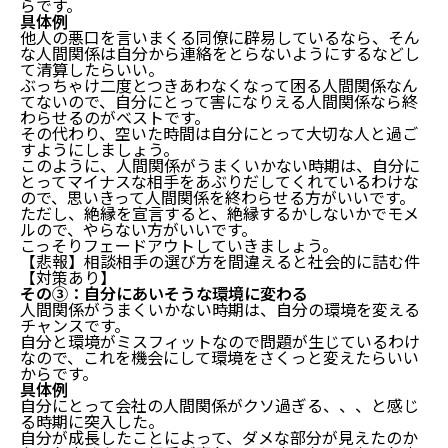
らです。
具体例
他人の悪口を言いまくる同僚に辟易しているなら、そん
な人間関係は自分から連絡をとらないようにするなどし
て清算したらいい。
ぶっちゃけ二度とつきあわなくなって困る人間関係なん
人間関係がうまくいかない時期を乗り越えるコツ
てないので、自分にとって害になりえる人間関係なら終
わらせるのがベストです。
その①：メンタルをコントロールする
その代わり、空いた時間は自分にとって大切な人と過ご
すようにしましょう。
その②：自ら面倒な人間関係を作らない
このように、人間関係がうまくいかない時期は、自分に
その③：自分と他人の課題を切り分ける
とってマイナスな相手をあぶりだしてくれているわけな
人間関係がうまくいかない時期はチャンスでもある
ので、思いきって人間関係を終わらせる方がいいです。
ただし、絶縁を宣言すると、絶縁するかしないかでモメ
その①：自分の行動パターンを変える
ルので、やらない方がいいです。
こっそりフェードアウトしていきましょう。
その②：うまくいかない人間関係を精算する
【悲報】相談相手の選び方を間違えると社会的に詰む件
その③：自分にあいそうな環境に変わる
【対策あり】
まとめ：人間関係がうまくいかない時期を乗り越える
その③：自分にあいそうな環境に変わる
コツ
人間関係がうまくいかない時期は、自分の環境を変える
チャンスです。
自分と環境がミスフィットなので問題が生じているわけ
なので、これを機会にして環境をさくっと変えたらいい
からです。
具体例
自分にとって会社の人間関係がクソ過ぎる、、、と感じ
る時期に突入した。
自分が成長したことによって、ダメな部分が見えたのか