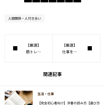
合えない世界で人
間・社会・自由に
ついて考えてい
人間関係・人付き合い
る。
【厳選】
【厳選】
筋トレお
仕事を辞
すすめ本5
めたい人
冊＋α【読
におすす
むだけで
め本5選
関連記事
はダメ】
＋α
生活・仕事
【完全初心者向け】洋書の読み方【選び方