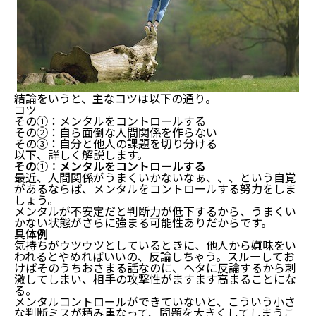
結論をいうと、主なコツは以下の通り。
コツ
その①：メンタルをコントロールする
その②：自ら面倒な人間関係を作らない
その③：自分と他人の課題を切り分ける
以下、詳しく解説します。
その①：メンタルをコントロールする
最近、人間関係がうまくいかないなぁ、、、という自覚
があるならば、メンタルをコントロールする努力をしま
しょう。
メンタルが不安定だと判断力が低下するから、うまくい
かない状態がさらに強まる可能性ありだからです。
具体例
気持ちがウツウツとしているときに、他人から嫌味をい
われるとやめればいいの、反論しちゃう。スルーしてお
けばそのうちおさまる話なのに、ヘタに反論するから刺
激してしまい、相手の攻撃性がますます高まることにな
る。
メンタルコントロールができていないと、こういう小さ
な判断ミスが積み重なって、問題を大きくしてしまうこ