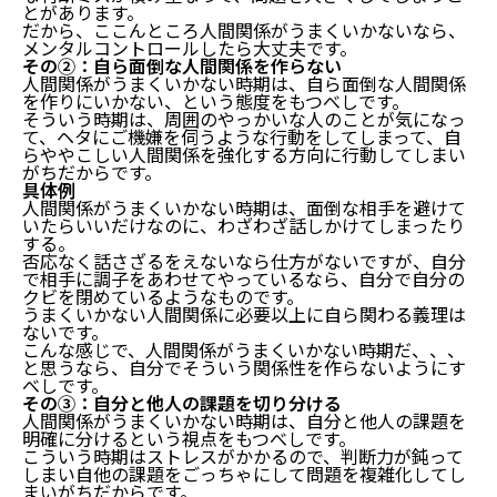
とがあります。
だから、ここんところ人間関係がうまくいかないなら、
メンタルコントロールしたら大丈夫です。
その②：自ら面倒な人間関係を作らない
人間関係がうまくいかない時期は、自ら面倒な人間関係
を作りにいかない、という態度をもつべしです。
そういう時期は、周囲のやっかいな人のことが気になっ
て、ヘタにご機嫌を伺うような行動をしてしまって、自
らややこしい人間関係を強化する方向に行動してしまい
がちだからです。
具体例
人間関係がうまくいかない時期は、面倒な相手を避けて
いたらいいだけなのに、わざわざ話しかけてしまったり
する。
否応なく話さざるをえないなら仕方がないですが、自分
で相手に調子をあわせてやっているなら、自分で自分の
クビを閉めているようなものです。
うまくいかない人間関係に必要以上に自ら関わる義理は
ないです。
こんな感じで、人間関係がうまくいかない時期だ、、、
と思うなら、自分でそういう関係性を作らないようにす
べしです。
その③：自分と他人の課題を切り分ける
人間関係がうまくいかない時期は、自分と他人の課題を
明確に分けるという視点をもつべしです。
こういう時期はストレスがかかるので、判断力が鈍って
しまい自他の課題をごっちゃにして問題を複雑化してし
まいがちだからです。