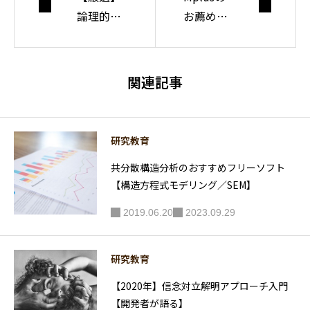
論理的に
お薦め資
書くため
料やサイ
に読むべ
ト
き書籍３
関連記事
選
研究教育
共分散構造分析のおすすめフリーソフト
【構造方程式モデリング／SEM】
2019.06.20
2023.09.29
研究教育
【2020年】信念対立解明アプローチ入門
【開発者が語る】