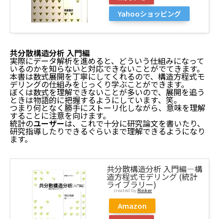
Yahooショッピング
共分散構造分析 入門編
実際にデータ解析を進めると、どういう仕組みになって
いるのかを知らないと対応できないことがでてきます。
本書は数式展開を丁寧にしてくれるので、構造方程式モ
デリングの仕組みをじっくり学ぶことができます。
ぼくは数式を理解できないことが多いので、展開を追う
ときは物語的に把握するようにしています、笑。
つまり何となく勝手にストーリ化しながら、意味を理解
することに注意を向けます。
統計の
ユーザー
は、これで十分に研究論文を書いたり、
研究指導したりできるぐらいまで理解できるようになり
ます。
共分散構造分析 入門編―構
造方程式モデリング (統計
ライブラリー)
created by
Rinker
Amazon