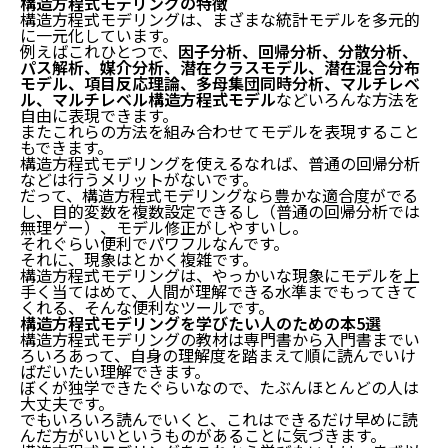
構造方程式モデリングの特徴
構造方程式モデリングは、まざまな統計モデルを多元的
に一元化しています。
例えばこれひとつで、
因子分析、回帰分析、分散分析、
パス解析、媒介分析、潜在クラスモデル、潜在混合分布
モデル、項目反応理論、多母集団同時分析、マルチレベ
ル、マルチレベル構造方程式モデル
などいろんな方法を
自由に表現できます。
またこれらの方法を組み合わせてモデルを表現すること
もできます。
構造方程式モデリングを使えるなれば、普通の回帰分析
などは行うメリットがないです。
だって、構造方程式モデリングなら豊かな適合度がでる
し、目的変数を複数設定できるし（普通の回帰分析では
無理ゲー）、モデル修正がしやすいし。
それぐらい便利でパワフルなんです。
それに、現象はとかく複雑です。
構造方程式モデリングは、やっかいな現象にモデルを上
手く当てはめて、人間が理解できる水準までもってきて
くれる、そんな便利なツールです。
構造方程式モデリングを学びたい人のための本5選
構造方程式モデリングの教材は専門書から入門書までい
ろいろあって、自身の理解度を踏まえて順に読んでいけ
ばだいたい理解できます。
ぼくが独学できたぐらいなので、たぶんほとんどの人は
大丈夫です。
でもいろいろ読んでいくと、これはできるだけ早めに読
んだ方がいいというものがあることに気づきます。