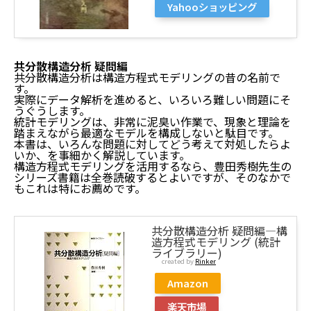
Yahooショッピング
共分散構造分析 疑問編
共分散構造分析は構造方程式モデリングの昔の名前で
す。
実際にデータ解析を進めると、いろいろ難しい問題にそ
うぐうします。
統計モデリングは、非常に泥臭い作業で、現象と理論を
踏まえながら最適なモデルを構成しないと駄目です。
本書は、いろんな問題に対してどう考えて対処したらよ
構造方程式モデリングの概要
いか、を事細かく解説しています。
構造方程式モデリングを活用するなら、豊田秀樹先生の
構造方程式モデリングと共分散構造分析は同じ
シリーズ書籍は全巻読破するとよいですが、そのなかで
構造方程式モデリングの特徴
もこれは特にお薦めです。
構造方程式モデリングを学びたい人のための本5選
共分散構造分析 事例編
共分散構造分析 疑問編―構
パーソナリティ心理学のための統計学
造方程式モデリング (統計
M-plusとRによる構造方程式モデリング入門
ライブラリー)
created by
Rinker
共分散構造分析 疑問編
共分散構造分析 入門編
Amazon
まとめ：【入門】構造方程式モデリングを勉強したい
人のための本5選
楽天市場