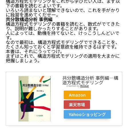
構造方程式モデリングをこれから学びたい人は、まず以
下の書籍を読むとよいです。
いろいろ読まないと理解できないので、これを手がかり
に独習を進めてくだせー。
共分散構造分析 事例編
構造方程式モデリングの書籍を読むと、数式がでてきた
り、説明が難しかったりすることがあります。
人によっては、動機を持てないと、けっこうしんどいで
す。
なので最初は、構造方程式モデリングでできることを、
たくさん知っておくと学習意欲を維持できるはずです。
本書は、それにうってつけ。
まずはこれで、構造方程式モデリングの適用を大まかに
把握しましょう。
共分散構造分析 事例編―構
造方程式モデリング
created by
Rinker
Amazon
楽天市場
Yahooショッピング