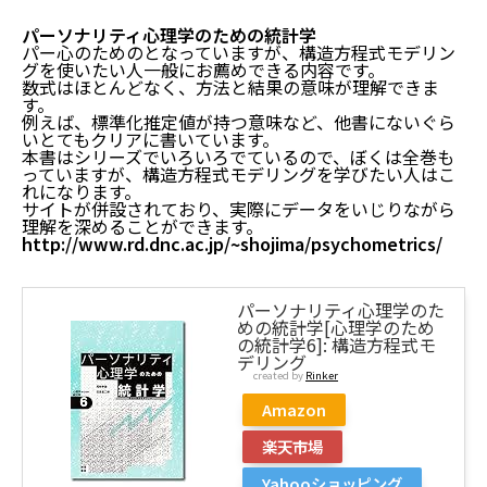
パーソナリティ心理学のための統計学
パー心のためのとなっていますが、構造方程式モデリン
グを使いたい人一般にお薦めできる内容です。
数式はほとんどなく、方法と結果の意味が理解できま
す。
例えば、標準化推定値が持つ意味など、他書にないぐら
いとてもクリアに書いています。
本書はシリーズでいろいろでているので、ぼくは全巻も
っていますが、構造方程式モデリングを学びたい人はこ
れになります。
サイトが併設されており、実際にデータをいじりながら
理解を深めることができます。
http://www.rd.dnc.ac.jp/~shojima/psychometrics/
パーソナリティ心理学のた
めの統計学[心理学のため
の統計学6]: 構造方程式モ
デリング
created by
Rinker
Amazon
楽天市場
Yahooショッピング