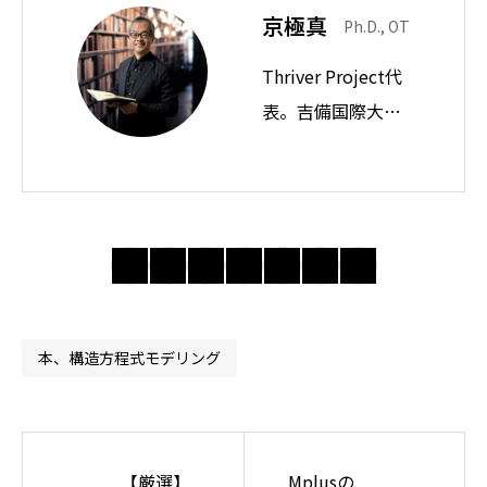
京極真
Ph.D., OT
Thriver Project代
表。吉備国際大学
教授。思想ノート
では身近な違和感
の奥にある前提を
問い直し、分かり
合えない世界で人
間・社会・自由に
ついて考えてい
本、構造方程式モデリング
る。
【厳選】
Mplusの