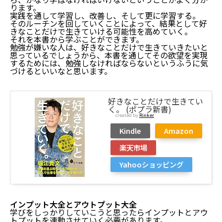
ります。
勉強しないと後悔するはマジな話
実践を通して学習し、改善し、そして更に学習する。
そのルーチンを回していくことによって、結果として好
きなことだけで生きていける可能性を高めていく。
勉強しないとマジ後悔する
それを本書から学ぶことができます。
勉強なんかしなくてもいいという人がいるけども
勉強が嫌いな人は、好きなことだけで生きていきたいと
勉強が嫌いな人は好きなことを勉強するようにしたら
思っているでしょうから、本書を通してその欲望を実現
いい件
するためには、勉強しなければならないというふうに気
づけるといいなと思います。
どうしても勉強することが嫌な場合は、どうしたら
いいか
嫌いなリストを上げて、それを除いていくのもあり
好きなことだけで生きてい
く。 (ポプラ新書)
な件
created by
Rinker
勉強嫌いな人におすすめの書籍
Kindle
Amazon
勉強嫌いな人におすすめの書籍は以下の4冊です
好きなことだけで生きていく
楽天市場
インプット大全とアウトプット大全
Yahooショッピング
独学大全
まとめ：勉強しないと後悔するは本当なのか？
インプット大全とアウトプット大全
学びをしっかりしていこうと思ったらインプットとアウ
トプットを連動させていく必要があります。