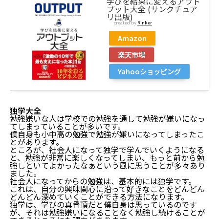
学びを結果に変えるアウト
プット大全 (サンクチュア
リ出版)
created by
Rinker
Amazon
楽天市場
Yahooショッピング
独学大全
勉強嫌いな人は学校での勉強を通して勉強が嫌いになっ
てしまっていることが多いです。
僕自身も小中高の勉強で勉強が嫌いになってしまったこ
とがあります。
ところが、社会人になって独学で学んでいくようになる
と、勉強が非常に楽しくなってしまい、もっと前から勉
強しといてよかったなぁという風に思うことが多々あり
ました。
社会人になってからの勉強は、基本的には独学です。
これは、自分の興味関心に沿って好きなことをどんどん
どんどん深めていくことができる方法になります。
独学は、学びの真骨頂だと僕自身は思っているのです
が、それは勉強嫌いになることなく勉強し続けることが