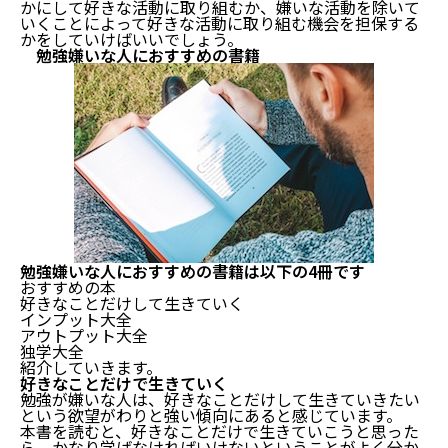
かにして好きな活動に取り組むか、嫌いな活動を除いて
いくことによって好きな活動に取り組む機会を担保する
かをしていけばいいでしょう。
勉強嫌いな人におすすめの書籍
勉強嫌いな人におすすめの書籍は以下の4冊です
おすすめの本
好きなことだけして生きていく
インプット大全
アウトプット大全
独学大全
紹介していきます。
好きなことだけで生きていく
勉強が嫌いな人は、好きなことだけして生きていきたい
という欲望がわりと強い傾向にあると感じています。
本書を読むと、好きなことだけで生きていこうと思った
ら、かなり学ばなければいけないということがよく分か