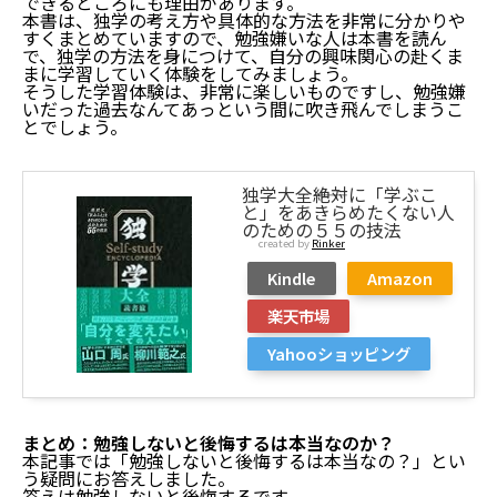
できるところにも理由があります。
本書は、独学の考え方や具体的な方法を非常に分かりや
すくまとめていますので、勉強嫌いな人は本書を読ん
で、独学の方法を身につけて、自分の興味関心の赴くま
まに学習していく体験をしてみましょう。
そうした学習体験は、非常に楽しいものですし、勉強嫌
いだった過去なんてあっという間に吹き飛んでしまうこ
とでしょう。
独学大全――絶対に「学ぶこ
と」をあきらめたくない人
のための５５の技法
created by
Rinker
Kindle
Amazon
楽天市場
Yahooショッピング
まとめ：勉強しないと後悔するは本当なのか？
本記事では「勉強しないと後悔するは本当なの？」とい
う疑問にお答えしました。
答えは勉強しないと後悔するです。