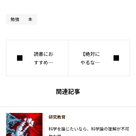
間・社会・自由に
ついて考えてい
勉強
本
る。
読書にお
【絶対に
すすめ環
やるな】
境の作り
無駄な時
方
間の使い
方３選
関連記事
研究教育
科学を論じたいなら、科学論の理解が不可