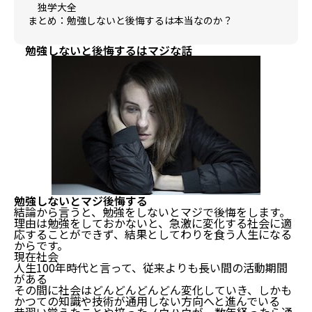
独学大全
まとめ：勉強しないと後悔するは本当なのか？
勉強しないと後悔するはマジな話
勉強しないとマジ後悔する
結論から言うと、勉強をしないとマジで後悔をします。
理由は勉強をしておかないと、急激に変化する社会に適
応することができず、結果としてわりを食う人生になる
からです。
現在社会
人生100年時代と言って、従来よりも長い間の活動期間
がある
その間に社会はどんどんどんどん変化していき、しかも
かつての知識や技術が通用しない方向へと進んでいる
昔習い覚えたことや培ったノウハウが、数年経ったら通