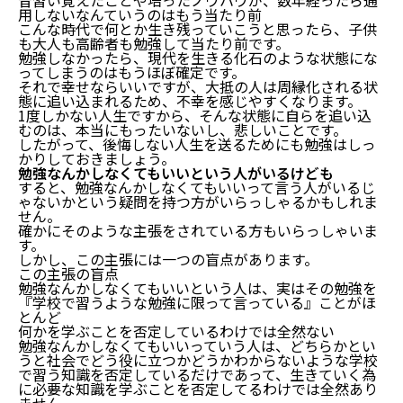
用しないなんていうのはもう当たり前
こんな時代で何とか生き残っていこうと思ったら、子供
も大人も高齢者も勉強して当たり前です。
勉強しなかったら、現代を生きる化石のような状態にな
ってしまうのはもうほぼ確定です。
それで幸せならいいですが、大抵の人は周縁化される状
態に追い込まれるため、不幸を感じやすくなります。
1度しかない人生ですから、そんな状態に自らを追い込
むのは、本当にもったいないし、悲しいことです。
したがって、後悔しない人生を送るためにも勉強はしっ
かりしておきましょう。
勉強なんかしなくてもいいという人がいるけども
すると、勉強なんかしなくてもいいって言う人がいるじ
ゃないかという疑問を持つ方がいらっしゃるかもしれま
せん。
確かにそのような主張をされている方もいらっしゃいま
す。
しかし、この主張には一つの盲点があります。
この主張の盲点
勉強なんかしなくてもいいという人は、実はその勉強を
『学校で習うような勉強に限って言っている』ことがほ
とんど
何かを学ぶことを否定しているわけでは全然ない
勉強なんかしなくてもいいっていう人は、どちらかとい
うと社会でどう役に立つかどうかわからないような学校
で習う知識を否定しているだけであって、生きていく為
に必要な知識を学ぶことを否定してるわけでは全然あり
ません。