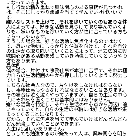
になっていきます。
もし行動の積み重ねで興味関心のある事柄が見つかれ
ば、そこにしっかり焦点を当てて学んでいけばいいで
す。
嫌いなリストを上げて、それを除いていくのもありな件
人によっては、好きな活動を見つけて取り学んでいくよ
りも、嫌いなものを除いていく方が性に合っている方も
いらっしゃいます。
そうした場合は、好きな活動に焦点化するのではなく
て、嫌いな活動にしっかりと注意を向けて、それを自分
の生活から取り除いていくことによって、消去法的に興
味関心がある活動を残していき勉強していくというやり
方もあります。
具体例
僕の場合、片付けた事務仕事が本当に苦手で、それは極
力自らの生活範囲の中から押し出していくように努力し
ています。
もちろん社会人なので、片付けをしなければならない
し、事務仕事もやらなければならないことはあります。
その場合は泣く泣くやっていますが、自らの生活の中心
点にそれらを置くことは基本的にはありません。
嫌いな活動を特定し、それを生活の中心点から周辺に追
いやっていくと、自らの生活の中軸には好きな活動が集
まってくることになります。
だから、それに焦点を当てて学んでいけばどんどんどん
どん勉強していくことができます。
人生は1回しかありません。
どうしても勉強するのが嫌だって人は、興味関心を明ら