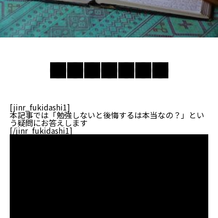
[jinr_fukidashi1]
本記事では「勉強しないと後悔するは本当なの？」とい
う疑問にお答えします
[/jinr_fukidashi1]