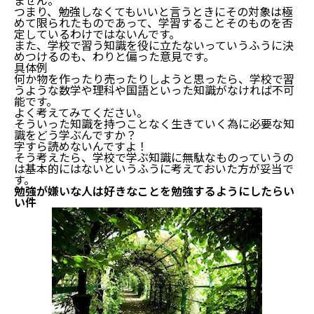
つまり、勉強しなくてもいいと言うときにその対象は極
めて限られたものであって、学習することそのものを否
定しているわけではないんです。
また、学校で習う知識を役に立たないっていうふうに決
めつけるのも、わりと偏った意見です。
具体例
何か物を作ったり売ったりしようと思ったら、学校で習
うような数学や理科や国語といった知識がなければ不可
能です。
よく考えてみてください。
そういった知識を持つことなく生きていく為に必要な知
識をどう学ぶんですか？
字すら読めないんですよ！
そう考えたら、学校で学ぶ知識に無駄なものっていうの
は基本的にはないというふうに考えておいた方が妥当で
す。
勉強が嫌いな人は好きなことを勉強するようにしたらい
い件