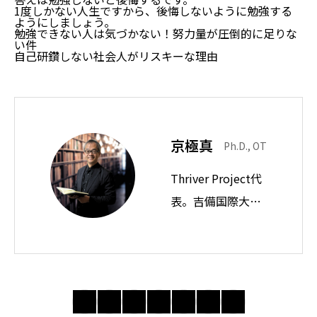
1度しかない人生ですから、後悔しないように勉強する
ようにしましょう。
勉強できない人は気づかない！努力量が圧倒的に足りな
い件
自己研鑽しない社会人がリスキーな理由
京極真
Ph.D., OT
Thriver Project代
表。吉備国際大学
教授。思想ノート
では身近な違和感
の奥にある前提を
問い直し、分かり
合えない世界で人