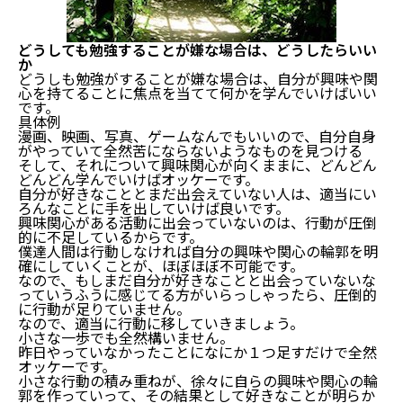
どうしても勉強することが嫌な場合は、どうしたらいい
か
どうしも勉強がすることが嫌な場合は、自分が興味や関
心を持てることに焦点を当てて何かを学んでいけばいい
です。
具体例
漫画、映画、写真、ゲームなんでもいいので、自分自身
がやっていて全然苦にならないようなものを見つける
そして、それについて興味関心が向くままに、どんどん
どんどん学んでいけばオッケーです。
自分が好きなこととまだ出会えていない人は、適当にい
ろんなことに手を出していけば良いです。
興味関心がある活動に出会っていないのは、行動が圧倒
的に不足しているからです。
僕達人間は行動しなければ自分の興味や関心の輪郭を明
確にしていくことが、ほぼほぼ不可能です。
なので、もしまだ自分が好きなことと出会っていないな
っていうふうに感じてる方がいらっしゃったら、圧倒的
に行動が足りていません。
なので、適当に行動に移していきましょう。
小さな一歩でも全然構いません。
昨日やっていなかったことになにか１つ足すだけで全然
オッケーです。
小さな行動の積み重ねが、徐々に自らの興味や関心の輪
郭を作っていって、その結果として好きなことが明らか