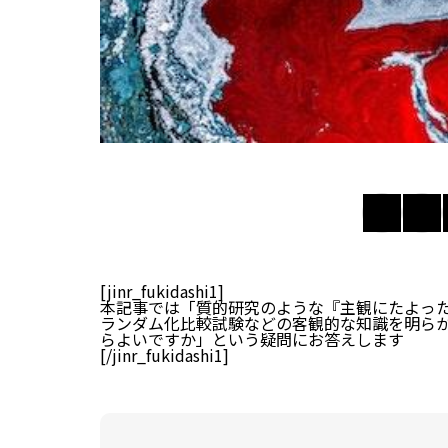
[jinr_fukidashi1]
本記事では「質的研究のような『主観にたよっ
ランダム化比較試験などの客観的な知識を明ら
らよいですか」という疑問にお答えします
[/jinr_fukidashi1]