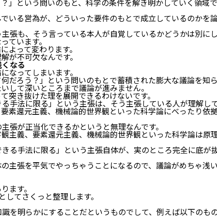
う？」という問いのもと、科学の条件を解き明かしていく領域
んでいる営為が、どういった要件のもとで成立しているのかを
う主張も、そう言っている本人が自覚しているかどうかは別に
なっています。
論によって変わります。
理解が不可欠なんです。
浅くなる
論になってしまいます。
て何だろう？」という問いのもとで蓄積された膨大な議論を知
たいして深いところまで議論が進みません。
って突き抜けた理を展開できるわけないです。
きる手法に限る」という主張は、そう主張している人が理解し
、要素還元主義、機械論的世界観といった科学論にべったり依
の主張が正当化できるかというと無理なんです。
客観主義、要素還元主義、機械論的世界観といった科学論は原
。
できる手法に限る」という主張自体が、実のところ完全に底が
体の主張を平気でやっちゃうことになるので、議論がめちゃ浅
あります。
としてさくっと整理します。
知識を明らかにすることだというものでして、例えば以下のも