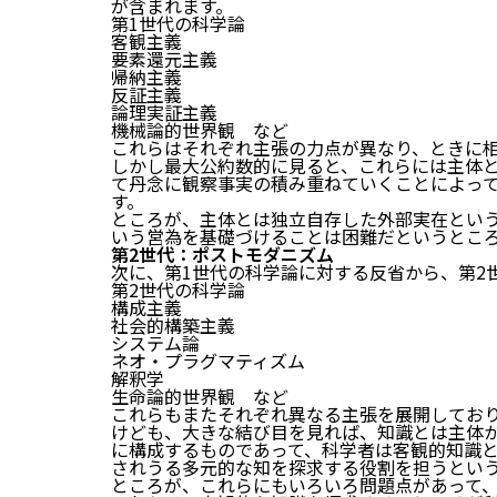
が含まれます。
第1世代の科学論
客観主義
要素還元主義
帰納主義
反証主義
論理実証主義
機械論的世界観 など
これらはそれぞれ主張の力点が異なり、ときに
しかし最大公約数的に見ると、これらには主体
て丹念に観察事実の積み重ねていくことによっ
す。
ところが、主体とは独立自存した外部実在とい
いう営為を基礎づけることは困難だというとこ
第2世代：ポストモダニズム
次に、第1世代の科学論に対する反省から、第2
第2世代の科学論
構成主義
社会的構築主義
システム論
ネオ・プラグマティズム
解釈学
生命論的世界観 など
これらもまたそれぞれ異なる主張を展開してお
けども、大きな結び目を見れば、知識とは主体
に構成するものであって、科学者は客観的知識
されうる多元的な知を探求する役割を担うとい
ところが、これらにもいろいろ問題点があって、