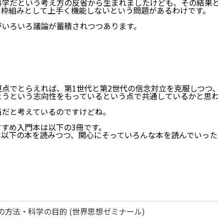
科学だという考え方の反省から生まれましたけども、その結果
る枠組みとして上手く機能しないという問題があるわけです。
がいろいろ議論が蓄積されつつあります。
点でとらえれば、第1世代と第2世代の信念対立を克服しつつ
ようという志向性をもっているという点で共通しているかと思
当だと考えているのですけどね。
すめ入門本は以下の3冊です。
は以下の本を読みつつ、関心にそっていろんな本を読んでいった
方法・科学の目的 (世界思想ゼミナール)