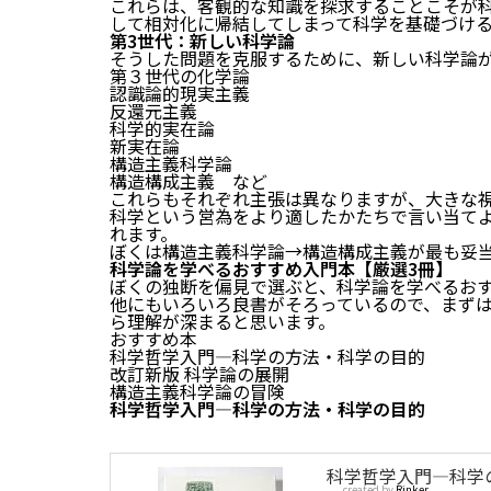
これらは、客観的な知識を探求することこそが
して相対化に帰結してしまって科学を基礎づけ
第3世代：新しい科学論
そうした問題を克服するために、新しい科学論
第３世代の化学論
認識論的現実主義
反還元主義
科学的実在論
新実在論
構造主義科学論
構造構成主義 など
これらもそれぞれ主張は異なりますが、大きな視
科学という営為をより適したかたちで言い当て
れます。
ぼくは構造主義科学論→構造構成主義が最も妥
科学論を学べるおすすめ入門本【厳選3冊】
ぼくの独断を偏見で選ぶと、科学論を学べるおす
他にもいろいろ良書がそろっているので、まず
ら理解が深まると思います。
おすすめ本
科学哲学入門―科学の方法・科学の目的
改訂新版 科学論の展開
構造主義科学論の冒険
科学哲学入門―科学の方法・科学の目的
科学哲学入門―科学の
created by
Rinker