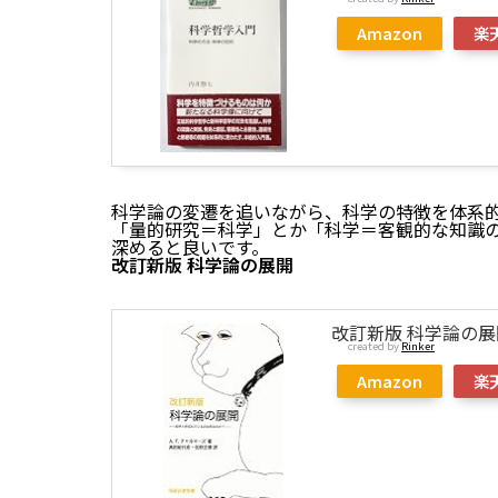
Amazon
楽
科学論の変遷を追いながら、科学の特徴を体系
「量的研究＝科学」とか「科学＝客観的な知識
深めると良いです。
改訂新版 科学論の展開
改訂新版 科学論の展
created by
Rinker
Amazon
楽