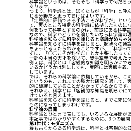
科学論というのは、そもそも「科学って何だろ
あります。
つまり、科学論とは、ぼくたちが「科学」と呼
じる分野だと思っておけばよいです。
「定量的に評価できる手法こそが科学だ」とい
て、実のところ特定の科学論に依拠したものに
何をもって科学とするのかは、前提にある科学
なので、科学かどうかを論じたいなら科学論の
科学論を知らずに科学を論じると議論がめちゃ
科学論を知らずに科学を論じると、超薄々の議
ちょっと考えたらわかることですが、「科学っ
ずに、「○○こそが科学だ」とか主張したって
一部の本当の天才を除いて、徒手空拳で考えた
例えば、科学とは「客観的な知識を明らかにで
いるかどうかは別にしても、実際には客観主義
しています。
では、それらの科学論に依拠しているから、こ
というのも、これまでの膨大な研究を通して、
的に破綻していることがわかっているからです
それゆえ、科学とは「客観的な知識を明らかに
けていると言えます。
科学論を知らずに科学を論じると、すでに死に
ものになってしまうわけです。
科学論の展開
科学論とひと言で表しても、いろいろな展開が
本記事ではわかりやすくするために、3つの展開
第1世代：モダニズム
最も古くからある科学論は、科学とは客観的な