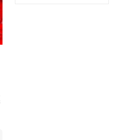
うこと
や
た