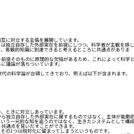
相互に対立する主張を展開しています。
とは独立自存した外部実在を前提にしつつ、科学者が主観を排
て、客観的知識に到達できると考えるところに共通点がありま
う前提そのものに原理的な欠陥があるため、これによって科学
ろに議論が落ちついています。
世代の科学論が台頭してきており、例えば以下が含まれます。
り、ときに対立しあっています。
から独立自存した外部実在に属するものではなく、主体が能動
という一元的な知を追うのではなく、生きたシステムとして構
う共通点を見いだすことができます。
その1つは相対化に留まってしまうというものです。