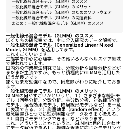
一般化線形混合モデル（GLMM）のススメ
一般化線形混合モデル（GLMM）のメリット
一般化線形混合モデル（GLMM）のためのソフトウェア
一般化線形混合モデル（GLMM）の関連資料
まとめ：一般化線形混合モデル（GLMM）のススメ
一般化線形混合モデル（GLMM）のススメ
ぼくたちの研究室では、主に介入研究のデータ解析で、
一般化線形混合モデル（Generalized Linear Mixed
Model, GLMM）
を活用してます。
これすごくいいです。
生態学を中心に心理学、その他いろんなヘルスケア領域
で使われています。
国内外の作業療法研究では、分散分析や回帰分析などが
まだまだ主流ですが、もっと積極的にGLMMを活用した
ほうが良いです。
ぼくもまだ勉強中なので、備忘録がわりに紹介しておき
ます。
一般化線形混合モデル（GLMM）のメリット
GLMMの何がすごいかというと、１）さまざまな統計モ
デル（回帰分析、分散分析、共分散分析、対数線形分析
モデル、混合効果モデル、階層線形モデルなど）を一意
に表現できる、２）
変量効果（random effect）
という
概念装置ひとつで処理が困難なデータをうまく扱える、
３）自由にモデリングできる、などがあります。
これ、どういうことかというと、GLMMは目的に合わせ
てデータ解析できるし、複雑な現象に応じたモデリング