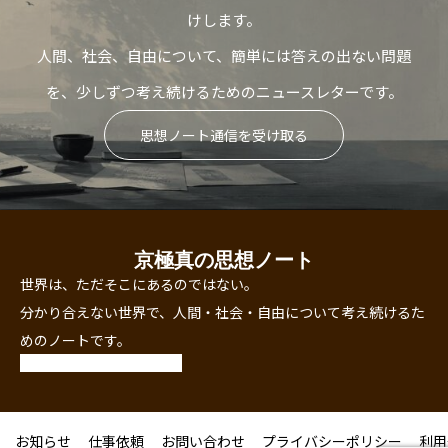
けします。
人間、社会、自由について、簡単には答えの出ない問題
を、少しずつ考え続けるためのニュースレターです。
思想ノート通信を受け取る
京極真の思想ノート
世界は、ただそこにあるのではない。
分かり合えない世界で、人間・社会・自由について考え続けるた
めのノートです。
お知らせ
仕事依頼
お問い合わせ
プライバシーポリシー
利用