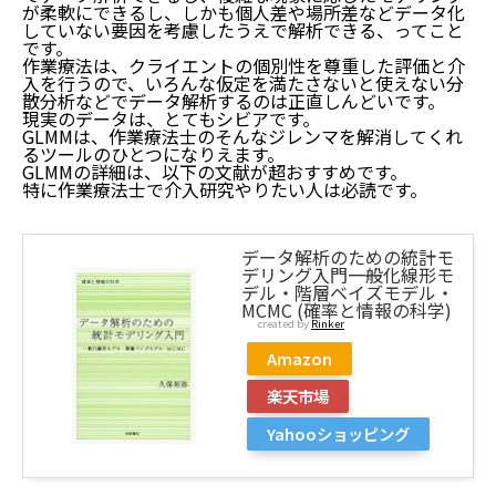
が柔軟にできるし、しかも個人差や場所差などデータ化
していない要因を考慮したうえで解析できる、ってこと
です。
作業療法は、クライエントの個別性を尊重した評価と介
入を行うので、いろんな仮定を満たさないと使えない分
散分析などでデータ解析するのは正直しんどいです。
現実のデータは、とてもシビアです。
GLMMは、作業療法士のそんなジレンマを解消してくれ
るツールのひとつになりえます。
GLMMの詳細は、以下の文献が超おすすめです。
特に作業療法士で介入研究やりたい人は必読です。
データ解析のための統計モ
デリング入門――一般化線形モ
デル・階層ベイズモデル・
MCMC (確率と情報の科学)
created by
Rinker
Amazon
楽天市場
Yahooショッピング