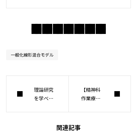
では身近な違和感
の奥にある前提を
問い直し、分かり
合えない世界で人
間・社会・自由に
ついて考えてい
一般化線形混合モデル
る。
理論研究
【精神科
を学べる
作業療
おすすめ
法】マイ
本【厳選3
ンドフル
冊＋1】
ネス作業
関連記事
療法