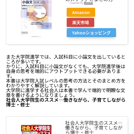
created by
Rinker
Amazon
楽天市場
Yahooショッピング
また大学院進学では、入試科目に小論文を出していると
ころが多いです。
かりに、入試科目に小論文がなくても、大学院進学後は
自身の思考を端的にアウトプットできる必要がありま
す。
本書は大学院入試レベルの思考の方法とそのまとめ方を
わかりやすく解説しています。
大学院に進学する社会人は本書で学んで端的で明瞭な文
章を書けるようになりましょう。
社会人大学院生のススメ―働きながら、子育てしながら
博士・修士
社会人大学院生のススメ―
働きながら、子育てしなが
ら博士・修士