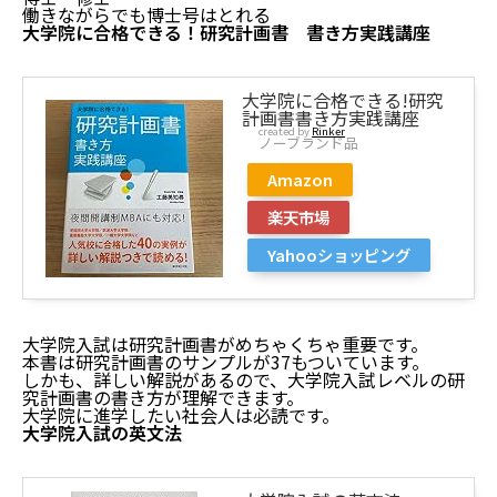
働きながらでも博士号はとれる
大学院に合格できる！研究計画書 書き方実践講座
大学院に合格できる!研究
計画書書き方実践講座
created by
Rinker
ノーブランド品
Amazon
楽天市場
Yahooショッピング
大学院入試は研究計画書がめちゃくちゃ重要です。
本書は研究計画書のサンプルが37もついています。
しかも、詳しい解説があるので、大学院入試レベルの研
究計画書の書き方が理解できます。
大学院に進学したい社会人は必読です。
大学院入試の英文法