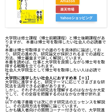
Amazon
す】
楽天市場
大学院に合格できる！研究計画書 書き方実践講座
大学院入試の英文法
Yahooショッピング
大学院・大学編入学 社会人入試の小論文 改訂版 思
考のメソッドとまとめ方
社会人大学院生のススメ―働きながら、子育てしな
がら博士・修士
大学院は修士課程（博士前期課程）と博士後期課程があ
働きながらでも博士号はとれる
りますが、 本書は博士号を取得したい社会人の必読書で
す。
大学院に進学したい社会人におすすめ本【＋1】
本書は博士号取得までの道のりを具体的に論述してお
まとめ
り、研究の進め方、研究論文が採択されるまでの過程と
方法、博士審査まで詳しく解説しています。
本書を読めば、仕事と大学院を良質しながら博士号を取
得する戦略を立てられます。
社会人大学院生として博士号を取得したい人は必読で
す。
大学院に進学したい社会人におすすめ本【＋1】
大学院に進学すると、研究テーマに応じてさまざまな研
究法を活用できる必要があります。
しかし、それぞれの研究法を理解するのはなかなか大変
でして、その全容を把握するのはなかなか骨が折れま
す。
以下の電子書籍では次に示す研究法のエッセンスを解説
し、その活用方法を明解に論じています。
しかも購入者向けの質問コーナー付きなので、大学院進