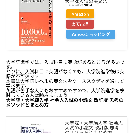
大学院入試の英文法
created by
Rinker
Amazon
楽天市場
Yahooショッピング
大学院進学では、入試科目に英語があるところが多いで
す。
かりに、入試科目に英語がなくても、大学院進学後は英
語が不可欠です。
本書は大学院レベルの英文法をケーススタディを通して
学べます。
英語が苦手な人にもおすすめですので、大学院進学を検
討している人は読みましょう。
大学院・大学編入学 社会人入試の小論文 改訂版 思考の
メソッドとまとめ方
大学院・大学編入学 社会人
入試の小論文 改訂版 思考
のメソッドとまとめ方