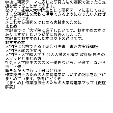
学後に研究テーマに応じた研究方法の選択で迷ったら支
援を受けることができます。
なので、社会人大学院生として研究テーマに応じてさま
ざまな研究法を柔軟に活用できるようになりたい人はぜ
ひどうぞです。
＞これから研究をはじめる実践家のために
まとめ
本記事では「大学院に進学したいです。おすすめの本は
ありますか」という疑問にお答えしました。
本記事でおすすめした本は以下の通りです。
おすすめ本
大学院に合格できる！研究計画書 書き方実践講座
大学院入試の英文法
大学院・大学編入学 社会人入試の小論文 改訂版 思考の
メソッドとまとめ方
社会人大学院生のススメ―働きながら、子育てしながら
博士・修士
働きながらでも博士号はとれる
作業療法士のための大学院進学についての記事を以下に
まとめています。参考にどうぞ！
【まとめ】作業療法士のための大学院進学マップ【徹底
解説】