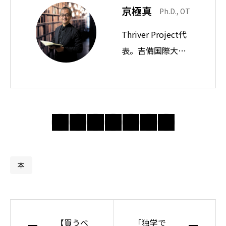
京極真
Ph.D., OT
Thriver Project代
表。吉備国際大学
教授。思想ノート
では身近な違和感
の奥にある前提を
問い直し、分かり
合えない世界で人
間・社会・自由に
ついて考えてい
本
る。
【買うべ
「独学で