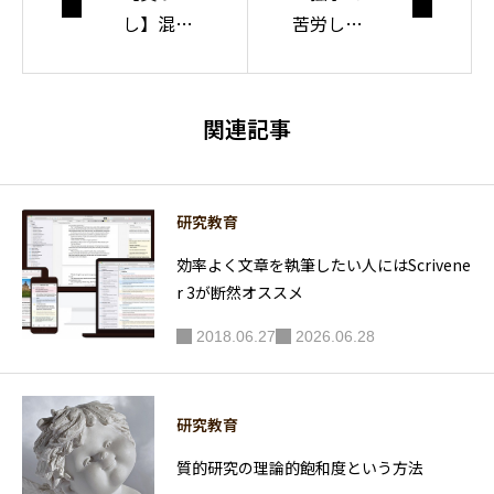
し】混合
苦労して
研究を学
いる」人
びたい人
におすす
におすす
めの1冊
関連記事
めな本
【研究方
法も解説
研究教育
するよ】
効率よく文章を執筆したい人にはScrivene
r 3が断然オススメ
2018.06.27
2026.06.28
研究教育
質的研究の理論的飽和度という方法