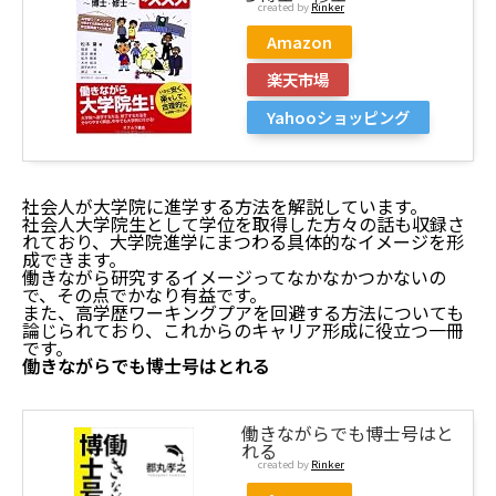
created by
Rinker
Amazon
楽天市場
Yahooショッピング
社会人が大学院に進学する方法を解説しています。
社会人大学院生として学位を取得した方々の話も収録さ
れており、大学院進学にまつわる具体的なイメージを形
成できます。
働きながら研究するイメージってなかなかつかないの
で、その点でかなり有益です。
また、高学歴ワーキングプアを回避する方法についても
論じられており、これからのキャリア形成に役立つ一冊
です。
働きながらでも博士号はとれる
働きながらでも博士号はと
れる
created by
Rinker
大学院に進学したい社会人におすすめ本【厳選5冊で