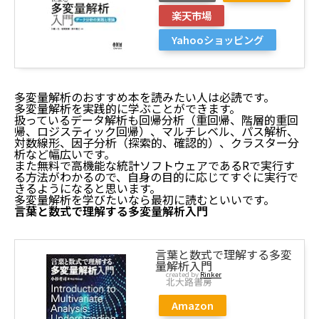
楽天市場
Yahooショッピング
多変量解析のおすすめ本を読みたい人は必読です。
多変量解析を実践的に学ぶことができます。
扱っているデータ解析も回帰分析（重回帰、階層的重回
帰、ロジスティック回帰）、マルチレベル、パス解析、
対数線形、因子分析（探索的、確認的）、クラスター分
析など幅広いです。
また無料で高機能な統計ソフトウェアであるRで実行す
る方法がわかるので、自身の目的に応じてすぐに実行で
きるようになると思います。
多変量解析を学びたいなら最初に読むといいです。
言葉と数式で理解する多変量解析入門
言葉と数式で理解する多変
量解析入門
created by
Rinker
北大路書房
Amazon