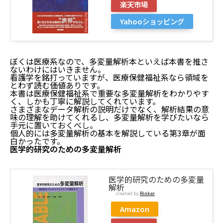
楽天市場
Yahooショッピング
ぼくは医療系なので、多変量解析本といえば本書を推さ
ないわけにはいきません。
看護学を銘打っていますが、医療保健福祉系なら領域を
とわず読む価値ありです。
本書は医療保健福祉系で重要な多変量解析をわかりやす
く、しかも丁寧に解説してくれています。
さまざまなデータ解析の説明だけでなく、解析結果の意
味の理解を助けてくれるし、多変量解析を学びたいなら
手元に置いておくべし。
個人的には多変量解析の基本を解説している第3章が面
白かったです。
医学的研究のための多変量解析
医学的研究のための多変量
解析
created by
Rinker
Amazon