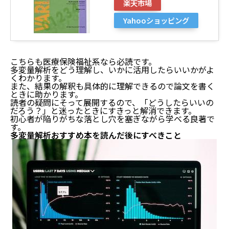
楽天市場
Yahooショッピング
こちらも医療保険福祉系なら必読です。
多変量解析をどう理解し、いかに活用したらいいかがよ
くわかります。
また、結果の解釈も具体的に理解できるので論文を書く
ときに助かります。
読者の疑問にそって展開するので、「どうしたらいいの
だろう？」と迷ったときにすきっと解消できます。
初心者が陥りがちな落とし穴を塞ぎながら学べる良著で
す。
多変量解析おすすめ本を読んだ後にすべきこと