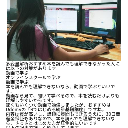
多変量解析おすすめ本を読んでも理解できなかった人に
は以下の対策があります。
動画で学ぶ
オンラインスクールで学ぶ
動画で学ぶ
本を読んでも理解できないなら、動画で学ぶといいで
す。
動画なら見て、聞いて学べるので、本を読むだけよりも
理解しやすいからです。
ぼくもいくつか動画で勉強しましたが、おすすめは
Udemyの「Rではじめる統計基礎講座」ですね。
内容は質が高いし、講師に質問もできるうえに、30日間
返金保証もありなので、本を読んでも理解できないな
ら、さっさとはじめた方が圧倒的にいいです。
以下の記事で詳しく紹介しています。