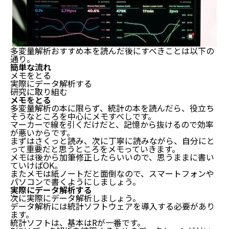
多変量解析おすすめ本を読んだ後にすべきことは以下の
通り。
簡単な流れ
多変量解析の初心者におすすめな本5選
メモをとる
実際にデータ解析する
Rによる多変量解析入門
研究に取り組む
メモをとる
言葉と数式で理解する多変量解析入門
多変量解析の本に限らず、統計の本を読んだら、役立ち
データ解析のための統計モデリング入門
そうなところを中心にメモすべしです。
看護学のための多変量解析入門
マーカーで線を引くだけだと、記憶から抜けるので効率
医学的研究のための多変量解析
が悪いからです。
多変量解析おすすめ本を読んだ後にすべきこと
まずはさくっと読み、次に丁寧に読みながら、自分にと
って重要だと思うところをメモっていきます。
メモは後から加筆修正したらいいので、思うままに書い
メモをとる
ていけばOK。
実際にデータ解析する
またメモは紙ノートだと面倒なので、スマートフォンや
研究に取り組む
パソコンで書くようにしましょう。
多変量解析おすすめ本を読んでも理解できなかった人
実際にデータ解析する
次に実際にデータ解析しましょう。
向けの対策
データ解析には統計ソフトウェアを導入する必要があり
ます。
動画で学ぶ
統計ソフトは、基本はRが一番です。
オンラインスクールで学ぶ