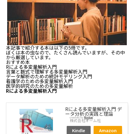
本記事で紹介する本は以下の5冊です。
ぼくは本の虫なので、たくさん読んでいますが、その中
から厳選しています。
おすすめ本
Rによる多変量解析入門
言葉と数式で理解する多変量解析入門
データ解析のための統計モデリング入門
看護学のための多変量解析入門
医学的研究のための多変量解析
Rによる多変量解析入門
Rによる多変量解析入門 デ
ータ分析の実践と理論
created by
Rinker
株式会社オーム社
Kindle
Amazon