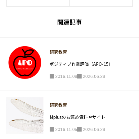
家でもス
考も両方
トレ
とも必要
ス、、、
です
関連記事
という人
は限界を
感じる前
研究教育
に行動す
べし
ポジティブ作業評価（APO-15）
2016.11.08
2026.06.28
研究教育
Mplusのお薦め資料やサイト
2016.11.05
2026.06.28