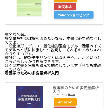
楽天市場
Yahooショッピング
有名な名著。
多変量解析の理解を深めたいなら、本書は必ず読むべし
ですよ。
一般化線形モデル→一般化線形混合モデル→階層ベイズ
モデルへと順に拡張しつつ説明してくれるのでめちゃわ
かりやすいです。
統計とは、統計モデリングとはなんぞや、、、というと
ころからしっかり理解できます。
ぼくは本書を何度も読んで勉強しています（今でも愛読
している）。
看護学のための多変量解析入門
看護学のための多変量解析
入門
created by
Rinker
Amazon