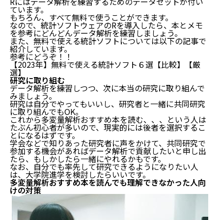
Rにはデータ解析を練習するためのデータセットが付い
まとめ：多変量解析の初心者におすすめな本5選＋α
ています。
もちろん、すべて無料で使うことができます。
なので、統計ソフトウェアのRを導入したら、本とメモ
を参考にどんどんデータ解析を練習しましょう。
また、無料で使える統計ソフトについては以下の記事で
紹介しています。
参考にどうぞ！！
【2023年】無料で使える統計ソフト６選【比較】【厳
選】
研究に取り組む
データ解析を練習しつつ、次に本当の研究に取り組んで
みましょう。
研究は自分でやってもいいし、研究者と一緒に共同研究
に取り組んでもOK。
これから多変量解析おすすめ本を読む、、、という人は
たぶん初心者が多いので、現実的には後者を選択するこ
とになるはずです。
学会などで知りあった研究者に声をかけて、共同研究で
参加する機会があればデータ解析で貢献したいと申し出
たら、もしかしたら一緒にやれるかもです。
なお、自分でも率先して研究できるようになりたい人
は、大学院進学を検討したらいいです。
多変量解析おすすめ本を読んでも理解できなかった人向
けの対策