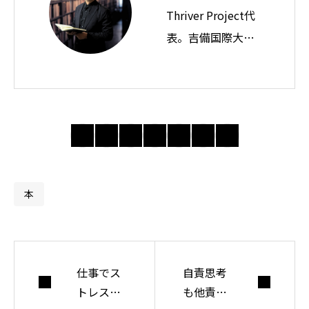
Thriver Project代
表。吉備国際大学
教授。思想ノート
では身近な違和感
の奥にある前提を
問い直し、分かり
合えない世界で人
間・社会・自由に
ついて考えてい
本
る。
仕事でス
自責思考
トレス、
も他責思