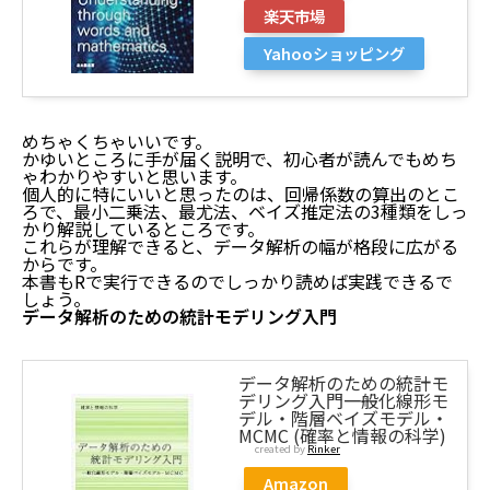
楽天市場
Yahooショッピング
めちゃくちゃいいです。
かゆいところに手が届く説明で、初心者が読んでもめち
ゃわかりやすいと思います。
個人的に特にいいと思ったのは、回帰係数の算出のとこ
ろで、最小二乗法、最尤法、ベイズ推定法の3種類をしっ
かり解説しているところです。
これらが理解できると、データ解析の幅が格段に広がる
からです。
本書もRで実行できるのでしっかり読めば実践できるで
しょう。
データ解析のための統計モデリング入門
データ解析のための統計モ
デリング入門――一般化線形モ
デル・階層ベイズモデル・
MCMC (確率と情報の科学)
created by
Rinker
Amazon