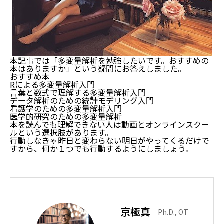
本記事では「多変量解析を勉強したいです。おすすめの
本はありますか」という疑問にお答えしました。
おすすめ本
Rによる多変量解析入門
言葉と数式で理解する多変量解析入門
データ解析のための統計モデリング入門
看護学のための多変量解析入門
医学的研究のための多変量解析
本を読んでも理解できない人は動画とオンラインスクー
ルという選択肢があります。
行動しなきゃ昨日と変わらない明日がやってくるだけで
すから、何か１つでも行動するようにしましょう。
京極真
Ph.D., OT