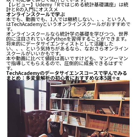
【レビュー】Udemy「Rではじめる統計基礎講座」は統
計とRの入門にオススメ
オンラインスクールで学ぶ
本でも、動画でも、1人では継続しない、、、という人
はTechAcademyというオンラインスクールがおすすめで
す。
オンラインスクールなら統計学の基礎を学びつつ、世界
的に注目されているPythonを習得することができます。
将来的にデータサイエンティストとして活躍した
い、、、という気持ちがあるなら、なおさらオンライン
スクールがいいかもです。
本や動画に比べて値段は高いですけども、マンツーマン
で指導してもらえるので、圧倒的に成長できるはずで
す。
TechAcademyのデータサイエンスコースで学んでみる
まとめ：多変量解析の初心者におすすめな本5選＋α