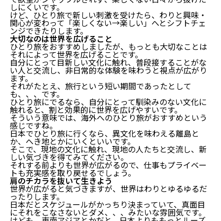
しにくいです。
けど、ひとり旅で新しい刺激を受けたら、わりと興味・
関心が変わって「楽しくない→楽しい」へとシフトチェ
ンジできたりします。
大切なのは世界を広げること
仕事もプライベートも楽しくない人は欲望を無視して
ひとり旅をおすすめしましたが、もっとも大切なことは
それによって世界を広げることです。
いる件
自分にとって目新しい文化に触れ、普段接することがな
い人と交流し、非日常的な体験を味わうと視点が広がり
結論：仕事もプライベートも楽しくない人は欲望を
ます。
無視している
それがたとえ、旅行という短い期間であったとして
よくある疑問：欲望を無視するとなぜ楽しくない
も、、、です。
ひとり旅にでるなら、自分にとって馴染みのない文化に
の？
触れると、割と効果的に世界を広げやすいです。
よくある疑問：欲望を無視しないってどういうこ
そういう意味では、海外へのひとり旅がおすすめという
と？
感じですね。
仕事もプライベートも楽しくないなら、思いきってひ
日本でひとり旅に行くなら、異文化を味わえる離島と
とり旅するといいかも
か、へき地とかにいくといいです。
そこで、現地の文化に触れ、現地の人たちと交流し、新
しい気づきを得てみてください。
旅すると欲望がシャッフルされる
それする前よりも世界が広がるので、仕事もプライベー
大切なのは世界を広げること
トも充実感を取り戻せるでしょう。
肩のチカラを抜いて生きよう
肩のチカラを抜いて生きよう
まとめ：仕事もプライベートも楽しくない人は欲望を
世界が広がると気づきますが、世界はわりとゆるゆるだ
ったりします。
無視している件
日本だとスケジュールがかっちり決まっていて、真面目
にそれをこなさないとダメ、、、みたいな雰囲気です。
けども、東南アジアとかだと、日本よりももっとルーズ