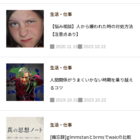
スク ステ
ム STD」
生活・仕事
がおすす
【悩み相談】人から嫌われた時の対処方法
め
【注意点あり】
2020.11.15
2023.10.22
生活・仕事
人間関係がうまくいかない時期を乗り越え
るコツ
2019.10.31
2023.10.22
生活・仕事
[備忘録]glmmstanとbrmsでwaicの比較