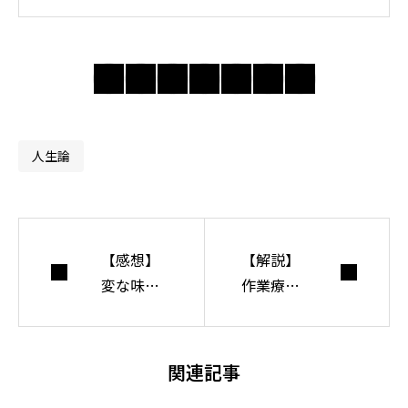
では身近な違和感
の奥にある前提を
問い直し、分かり
合えない世界で人
間・社会・自由に
ついて考えてい
人生論
る。
【感想】
【解説】
変な味や
作業療法
匂いがつ
理論の特
かない！
徴の捉え
「バキュ
方
関連記事
ームフラ