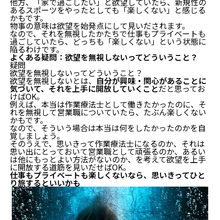
他方、「家で過ごしたい」と欲望していたら、新規性の
あるスポーツをやったとしても「楽しくない」と感じる
かもです。
物事の意味は欲望を始発点にして見いだされます。
なので、それを無視したかたちで仕事もプライベートも
過ごしていたら、どっちも「楽しくない」という状態に
陥るわけです。
よくある疑問：欲望を無視しないってどういうこと？
疑問
欲望を無視しないってどういうこと？
欲望を無視しないとは、
自分が興味・関心があることに
気づいて、それを上手に開放していくこと
だと思ってお
けばOK。
例えば、本当は作業療法士として働きたかったのに、そ
れを無視して営業職についていたら、たぶん楽しくない
かもです。
なので、そういう場合は本当は何をしたかったのかを自
覚しましょう。
そのうえで、思いきって作業療法士になるのか、それは
思い出にとっておいて営業職として頑張るのか、あるい
は他にもっとよい方法がないのか、を考えて欲望を上手
に開放する道筋を見いだせばOK。
仕事もプライベートも楽しくないなら、思いきってひと
り旅するといいかも