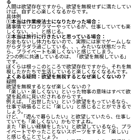
る
人間は欲望存在ですから、欲望を無視せずに満たしてい
けば、自ずと心楽しくなるからです。
具体例
①本当は作業療法士になりたかった場合：
諸事情でプログラマーやっているが、仕事していても楽
しくない、、、と感じる。
②本当は旅行に行きたいと思っている場合：
お金もないし体力もないので、実際には家でゲームしな
がらダラダラ過ごしている、、、みたいな状態だった
ら、プライベートも楽しくないと感じてしまう。
2つの例に共通しているのは、「欲望を無視している」
です。
ぼくらは根っこのところで欲望存在ですから、それを無
視したかたちで生活していると楽しくなくなるんです。
よくある疑問：欲望を無視するとなぜ楽しくないの？
疑問
欲望を無視するとなぜ楽しくないの？
「楽しい・楽しくない」といった物事の意味はすべて欲
望を起点に見いだされるからです。
例えば、「出世したい」という欲望をもっているなら、
仕事で頑張ることに「楽しい」と感じることができるで
しょう。
けど、「遊んで暮らしたい」と欲望していたら、仕事し
ていても「楽しくない」かもですよね。
また「新しい経験をしたい」と欲望しているなら、プラ
イベートでやったことないスポーツをすると「楽しい」
と感じることでしょう。