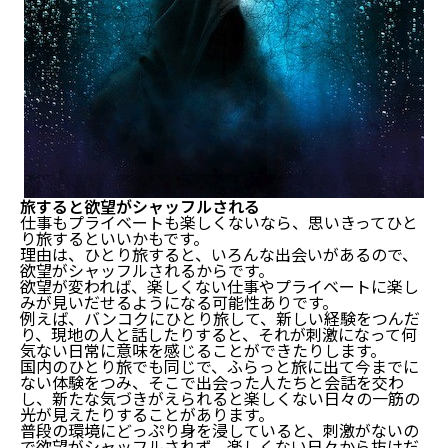
旅すると欲望がシャッフルされる
仕事もプライベートも楽しくないなら、思いきってひと
り旅するといいかもです。
理由は、ひとり旅すると、いろんな出会いがあるので、
欲望がシャッフルされるからです。
欲望が変われば、楽しくない仕事やプライベートに楽し
みが見いだせるようになる可能性ありです。
例えば、バンコクにひとり旅して、新しい経験をつんだ
り、現地の人と話したりすると、それが刺激になって何
気ない日常に意味を感じることができたりします。
国内のひとり旅でも同じで、ふらっと旅に出て今までに
ない体験をつみ、そこで出会った人たちと会話を交わ
し、新たな気づきがえられると楽しくない日々の一筋の
光が見えたりすることがあります。
普段の環境にどっぷり身を浸していると、刺激がないの
で欲望がシャッフルされず、楽しくない日々から抜けだ