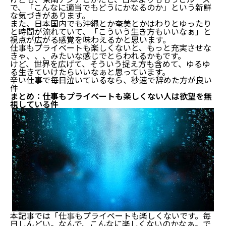
で、「こんなに適当でもどうにかなるのか」という新鮮
な気づきがあります。
また、日本国内でも沖縄とか奄美とかはわりとゆったり
と時間が流れていて、「こういう生き方もいいなぁ」と
視点が広がる感覚を味わえるかと思います。
仕事もプライベートも楽しくないと、もっと充実させな
きゃ、、、みたいな感じでとらわれるかもです。
けど、世界を広げて、そういう捉え方も含めて、ゆるゆ
る生きていけたらいいなぁと思っています。
辛い仕事で毎日泣いているなら、秒速で辞めた方が良い
件
まとめ：仕事もプライベートも楽しくない人は欲望を無
視している件
本記事では「仕事もプライベートも楽しくないです。毎
日しんどい。なんで、こんなに楽しくないのかなぁ。で