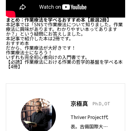
まとめ：作業療法を学べるおすすめ本【厳選2冊】
本記事では「SNSで作業療法について知りました。作業
療法に興味があります。わかりやすい本ってあります
か？」という疑問にお答えしました。
本記事で紹介した本は2冊です。
おすすめ本
だから、作業療法が大好きです！
作業療法士になろう！
いずれも完全初心者向けの入門書です。
【必読】作業療法における作業の哲学的基盤を学べる本
【4冊】
京極真
Ph.D., OT
Thriver Project代
表。吉備国際大学