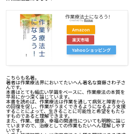
作業療法士になろう!
created by
Rinker
Amazon
楽天市場
Yahooショッピング
こちらも名著。
著者は作業療法界においてたいへん著名な齋藤さわ子さ
んです。
本書はとても幅広い学識をベースに、作業療法の本質を
平易にかつ深く論じています。
本書を読めば、作業療法は作業を通して病気と障害から
の回復を促し、作業がうまくできるようになるよう支援
することによって、生きることに可能性と希望をもたら
すものであると理解できます。
また、作業、健康、幸福の関連性についても明瞭に論じ
ていますので、治療としての作業もたいへん理解しやす
いです。