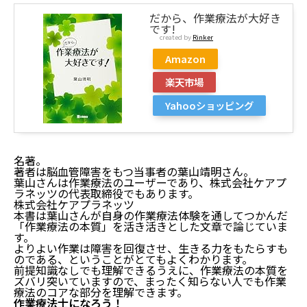
だから、作業療法が大好き
です!
created by
Rinker
Amazon
楽天市場
Yahooショッピング
名著。
著者は脳血管障害をもつ当事者の葉山靖明さん。
葉山さんは作業療法のユーザーであり、株式会社ケアプ
ラネッツの代表取締役でもあります。
株式会社ケアプラネッツ
本書は葉山さんが自身の作業療法体験を通してつかんだ
「作業療法の本質」を活き活きとした文章で論じていま
す。
よりよい作業は障害を回復させ、生きる力をもたらすも
のである、ということがとてもよくわかります。
前提知識なしでも理解できるうえに、作業療法の本質を
ズバリ突いていますので、まったく知らない人でも作業
療法のコアな部分を理解できます。
作業療法士になろう！