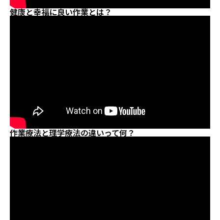
健康と幸福に良い作業とは？
作業療法を学べるおすすめ本【厳選2冊】
だから、作業療法が大好きです！
作業療法士になろう！
作業療法を学べるおすすめ本を読む前に概要を知りた
い人は動画をみよう
作業療法と理学療法の違いって何？
作業療法の基本的前提
健康と幸福に良い作業とは？
作業療法と理学療法の違いって何？
まとめ：作業療法を学べるおすすめ本【厳選2冊】