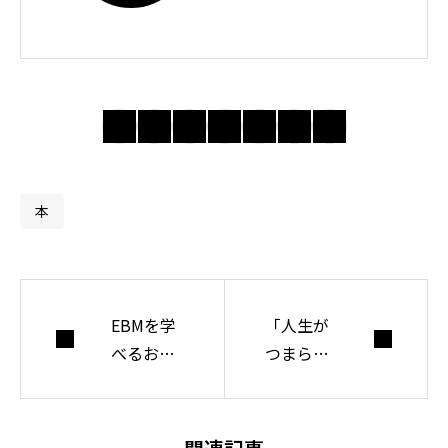
教授。思想ノート
では身近な違和感
の奥にある前提を
問い直し、分かり
合えない世界で人
間・社会・自由に
ついて考えてい
本
る。
EBMを学
「人生が
べるおす
つまらな
すめ本
い」は、
【厳選3
目標がな
冊】
いせいで